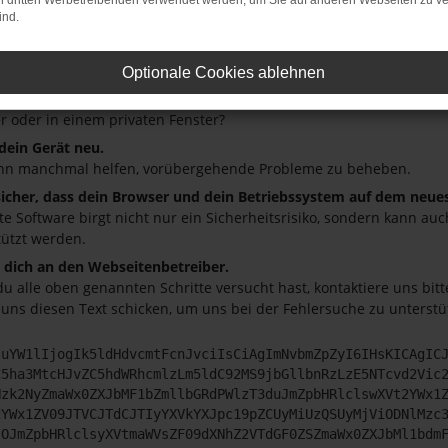
on dritten Werbetreibenden verwendet werden, um Sie auf anderen Webseiten zu ve
ind.
üfe deine Firewall und deine Internetverbindung.
andere Webseiten, zum Beispiel deine Suchmaschine?
Optionale Cookies ablehnen
deine Browsererweiterungen.
 Erweiterungen, wie Werbeblocker, können das Laden bestimmter S
r oder in einem privaten Fenster?
 dein Gerät neu.
nn manchmal helfen, vorübergehende Probleme zu beheben.
 sicher, dass dein Browser und dein Betriebssystem auf dem neue
ete Software birgt nicht nur ein Sicherheitsrisiko, sondern kann a
tützt werden.
dich an den Webseitenbetreiber.
u alle oben genannten Schritte versucht hast, kontaktiere uns bi
 uns diesen Text schicken, um uns bei der Fehlersuche zu unterstü
JuYW1lIjogIk5ldHdvcmtFcnJvciIsCiAgImNvbmZpZyI6IHsKICAgIC
C5ha3MtcHJvZC5hdWRhcmlzLm5ldC92MS9jbGllbnRzLzE5NTcvd2Vic
Nzk2NyZmaWx0ZXJbMF1bZmllbGRdPWlzT3duJmZpbHRlclswXVt2YWx1
2YWx1ZV09JTVCJTdCJTIyYXVkYXJpc19pZCUyMiUzQSUyMjViODNlMzc
lOJmZpbHRlclsyXVtmaWVsZF09dXNhZ2VTdGF0ZSZmaWx0ZXJbMl1bdm