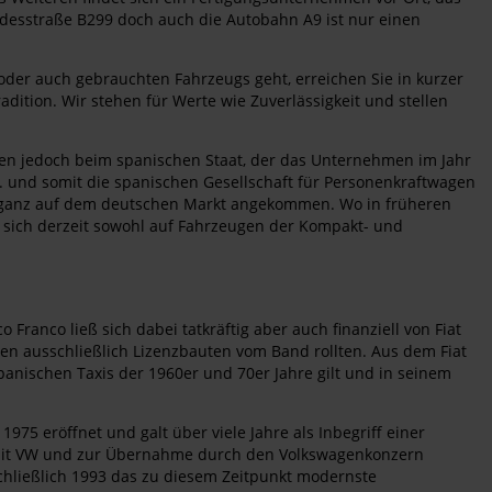
Bundesstraße B299 doch auch die Autobahn A9 ist nur einen
oder auch gebrauchten Fahrzeugs geht, erreichen Sie in kurzer
dition. Wir stehen für Werte wie Zuverlässigkeit und stellen
iegen jedoch beim spanischen Staat, der das Unternehmen im Jahr
A. und somit die spanischen Gesellschaft für Personenkraftwagen
und ganz auf dem deutschen Markt angekommen. Wo in früheren
t sich derzeit sowohl auf Fahrzeugen der Kompakt- und
Franco ließ sich dabei tatkräftig aber auch finanziell von Fiat
ten ausschließlich Lizenzbauten vom Band rollten. Aus dem Fiat
spanischen Taxis der 1960er und 70er Jahre gilt und in seinem
5 eröffnet und galt über viele Jahre als Inbegriff einer
n mit VW und zur Übernahme durch den Volkswagenkonzern
chließlich 1993 das zu diesem Zeitpunkt modernste