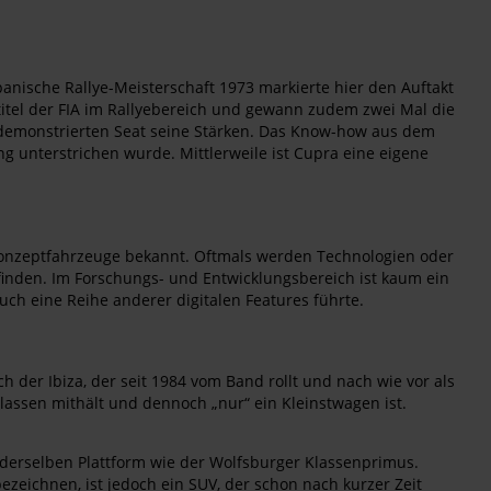
panische Rallye-Meisterschaft 1973 markierte hier den Auftakt
rtitel der FIA im Rallyebereich und gewann zudem zwei Mal die
emonstrierten Seat seine Stärken. Das Know-how aus dem
g unterstrichen wurde. Mittlerweile ist Cupra eine eigene
Konzeptfahrzeuge bekannt. Oftmals werden Technologien oder
inden. Im Forschungs- und Entwicklungsbereich ist kaum ein
ch eine Reihe anderer digitalen Features führte.
h der Ibiza, der seit 1984 vom Band rollt und nach wie vor als
Klassen mithält und dennoch „nur“ ein Kleinstwagen ist.
uf derselben Plattform wie der Wolfsburger Klassenprimus.
ezeichnen, ist jedoch ein SUV, der schon nach kurzer Zeit