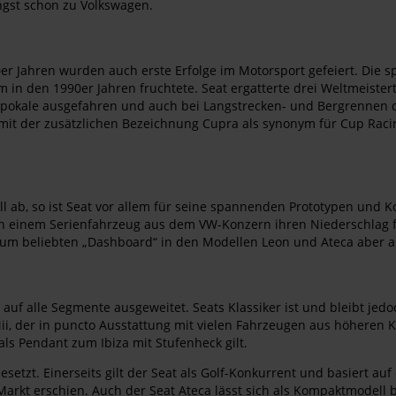
gst schon zu Volkswagen.
er Jahren wurden auch erste Erfolge im Motorsport gefeiert. Die s
m in den 1990er Jahren fruchtete. Seat ergatterte drei Weltmeiste
kale ausgefahren und auch bei Langstrecken- und Bergrennen d
 mit der zusätzlichen Bezeichnung Cupra als synonym für Cup Racin
ab, so ist Seat vor allem für seine spannenden Prototypen und 
in einem Serienfahrzeug aus dem VW-Konzern ihren Niederschlag f
um beliebten „Dashboard“ in den Modellen Leon und Ateca aber au
uf alle Segmente ausgeweitet. Seats Klassiker ist und bleibt jedoc
r Mii, der in puncto Ausstattung mit vielen Fahrzeugen aus höheren 
als Pendant zum Ibiza mit Stufenheck gilt.
esetzt. Einerseits gilt der Seat als Golf-Konkurrent und basiert a
Markt erschien. Auch der Seat Ateca lässt sich als Kompaktmodell b