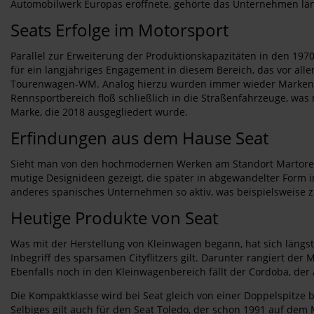
Automobilwerk Europas eröffnete, gehörte das Unternehmen län
Seats Erfolge im Motorsport
Parallel zur Erweiterung der Produktionskapazitäten in den 1970
für ein langjähriges Engagement in diesem Bereich, das vor alle
Tourenwagen-WM. Analog hierzu wurden immer wieder Markenpo
Rennsportbereich floß schließlich in die Straßenfahrzeuge, was
Marke, die 2018 ausgegliedert wurde.
Erfindungen aus dem Hause Seat
Sieht man von den hochmodernen Werken am Standort Martorell 
mutige Designideen gezeigt, die später in abgewandelter Form 
anderes spanisches Unternehmen so aktiv, was beispielsweise z
Heutige Produkte von Seat
Was mit der Herstellung von Kleinwagen begann, hat sich längst a
Inbegriff des sparsamen Cityflitzers gilt. Darunter rangiert de
Ebenfalls noch in den Kleinwagenbereich fällt der Cordoba, der 
Die Kompaktklasse wird bei Seat gleich von einer Doppelspitze b
Selbiges gilt auch für den Seat Toledo, der schon 1991 auf dem 