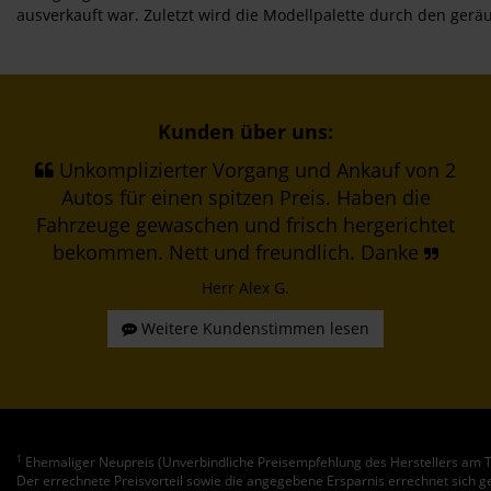
ausverkauft war. Zuletzt wird die Modellpalette durch den ger
Kunden über uns:
Unkomplizierter Vorgang und Ankauf von 2
Autos für einen spitzen Preis. Haben die
Fahrzeuge gewaschen und frisch hergerichtet
bekommen. Nett und freundlich. Danke
Herr Alex G.
Weitere Kundenstimmen lesen
1
Ehemaliger Neupreis (Unverbindliche Preisempfehlung des Herstellers am T
Der errechnete Preisvorteil sowie die angegebene Ersparnis errechnet sich 