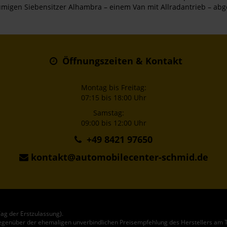
äumigen Siebensitzer Alhambra – einem Van mit Allradantrieb – ab
Öffnungszeiten & Kontakt
Montag bis Freitag:
07:15 bis 18:00 Uhr
Samstag:
09:00 bis 12:00 Uhr
+49 8421 97650
kontakt@automobilecenter-schmid.de
ag der Erstzulassung).
gegenüber der ehemaligen unverbindlichen Preisempfehlung des Herstellers am T