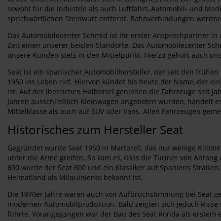
sowohl für die Industrie als auch Luftfahrt, Automobil- und Med
sprichwörtlichen Steinwurf entfernt. Bahnverbindungen werdne 
Das Automobilecenter Schmid ist Ihr erster Ansprechpartner in 
Zeit einen unserer beiden Standorte. Das Automobilecenter Schm
unsere Kunden stets in den Mittelpunkt. Hierzu gehört auch uns
Seat ist ein spanischer Automobilhersteller, der seit den früh
1950 ins Leben rief. Hiervon kündet bis heute der Name, der ei
ist. Auf der iberischen Halbinsel genießen die Fahrzeuge seit
Jahren ausschließlich Kleinwagen angeboten wurden, handelt es 
Mittelklasse als auch auf SUV oder Vans. Allen Fahrzeugen geme
Historisches zum Hersteller Seat
Gegründet wurde Seat 1950 in Martorell, das nur wenige Kilometer
unter die Arme greifen. So kam es, dass die Turiner von Anfang
600 wurde der Seat 600 und ein Klassiker auf Spaniens Straßen. S
Heimatland als Milquiniento bekannt ist.
Die 1970er Jahre waren auch von Aufbruchstimmung bei Seat gek
modernen Automobilproduktion. Bald zeigten sich jedoch Risse
führte. Vorangegangen war der Bau des Seat Ronda als erstem e