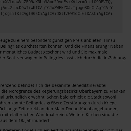
FsxXVtmaWVsZF09aXNUb3Amc29ydFsxXVtvcmRlcl09REVTQy
MjAmc2tpcD0wIiwKICAgICJoZWFkZXJzIjoge30sCiAgICAiY
lIjogIiIKICAgIH0sCiAgICAidGltZW91dCI6IDAsCiAgICAi
zeuge zu einem besonders günstigen Preis anbieten. Hinzu
n Beilngries durchstarten können. Und die Finanzierung? Neben
Ihr monatliches Budget geschont wird und Sie maximale
er Seat Neuwagen in Beilngries lässt sich durch die In-Zahlung-
ngrenzend befindet sich die bekannte Benediktinerabtei
rt die Nordgrenze des Regierungsbezirks Oberbayern zu Franken
al urkundlich erwähnt. Schon bald erhielt die Stadt sowohl
Jahren konnte Beilngries größere Zerstörungen durch Kriege
r Ort lange Zeit direkt an den Main-Donau-Kanal angebunden,
mittelalterlichen Wandmalereien. Weitere Kirchen sind die
s aus dem 18. Jahrhundert.
s Weiteren findet sich ein Fertigungsunternehmen vor Ort, das