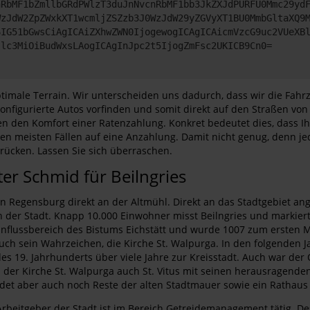
nRbMF1bZmllbGRdPWlzT3duJnNvcnRbMF1bb3JkZXJdPURFU0Mmc29yd
WzJdW2ZpZWxkXT1wcmljZSZzb3J0WzJdW29yZGVyXT1BU0MmbGltaXQ9
6IG51bGwsCiAgICAiZXhwZWN0IjogewogICAgICAicmVzcG9uc2VUeXB
Jlc3MiOiBudWxsLAogICAgInJpc2t5IjogZmFsc2UKICB9Cn0=
imale Terrain. Wir unterscheiden uns dadurch, dass wir die Fahr
onfigurierte Autos vorfinden und somit direkt auf den Straßen vo
nen den Komfort einer Ratenzahlung. Konkret bedeutet dies, dass 
den meisten Fällen auf eine Anzahlung. Damit nicht genug, denn jed
rücken. Lassen Sie sich überraschen.
r Schmid für Beilngries
 von Regensburg direkt an der Altmühl. Direkt an das Stadtgebiet a
h der Stadt. Knapp 10.000 Einwohner misst Beilngries und markie
influssbereich des Bistums Eichstätt und wurde 1007 zum ersten M
auch sein Wahrzeichen, die Kirche St. Walpurga. In den folgenden 
es 19. Jahrhunderts über viele Jahre zur Kreisstadt. Auch war de
r Kirche St. Walpurga auch St. Vitus mit seinen herausragenden 
 findet aber auch noch Reste der alten Stadtmauer sowie ein Rathau
Arbeitgeber der Stadt ist im Bereich Getreidemanagement tätig. De