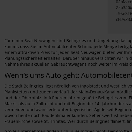
OJnNvc
Zzb3J0
m9keSI
cHJvZ3
Für einen Seat Neuwagen sind Beilngries und Umgebung das opt
kommt, dass Sie im Automobilcenter Schmid jede Menge fertig k
einem attraktiven Preis für jeden Seat Neuwagen bieten wir Ih
Planungssicherheit erhalten. Darüber hinaus verzichten wir in 
Nahme Ihres aktuellen Gebrauchtwagens noch weiter im Preis d
Wenn‘s ums Auto geht: Automobilecente
Die Stadt Beilngries liegt nördlich von Ingolstadt und westlich
Plankstetten und zudem verläuft der Main-Donau-Kanal nördlic
und der Oberpfalz. In früheren Jahren gehörte Beilngries zum E
Markt- als auch Zollrecht und mit Beginn der 14. Jahrhunderts 
vermeiden und avancierte unter bayerischer Ägide seit Beginn d
wovon heute noch Baudenkmäler künden. Sehenswert ist neben de
Frauenkirche sowie St. Trinitas. Wer durch Beilngries flaniert,
Große Unternehmen finden sich in Beilngries nicht. Der größte 