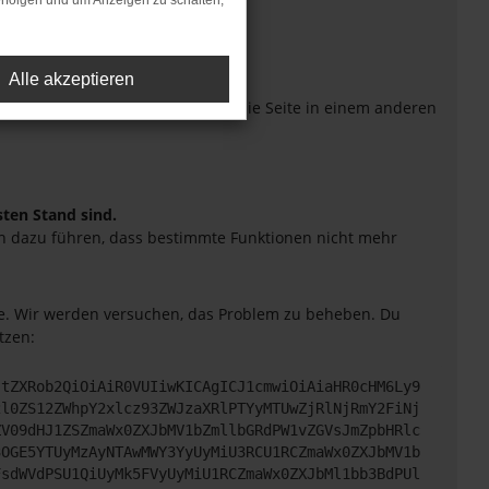
rfolgen und um Anzeigen zu schalten,
Alle akzeptieren
eiten verhindern. Funktioniert die Seite in einem anderen
sten Stand sind.
uch dazu führen, dass bestimmte Funktionen nicht mehr
tte. Wir werden versuchen, das Problem zu beheben. Du
tzen:
JtZXRob2QiOiAiR0VUIiwKICAgICJ1cmwiOiAiaHR0cHM6Ly9
2l0ZS12ZWhpY2xlcz93ZWJzaXRlPTYyMTUwZjRlNjRmY2FiNj
ZV09dHJ1ZSZmaWx0ZXJbMV1bZmllbGRdPW1vZGVsJmZpbHRlc
3OGE5YTUyMzAyNTAwMWY3YyUyMiU3RCU1RCZmaWx0ZXJbMV1b
FsdWVdPSU1QiUyMk5FVyUyMiU1RCZmaWx0ZXJbMl1bb3BdPUl