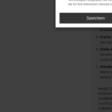
Technologien eingesetzt, die v
die für Ihre Interessen relevant s
Überpr
Laden 
Speichern
Prüfe 
Manche
Browse
Starte
Das ka
Stelle
Veralt
unters
Wende 
Wenn d
kannst
ewogIC
hcGkue
A1ODNh
lsxXVt
b3BdPU