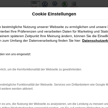
Cookie Einstellungen
gries
ie bestmögliche Nutzung unserer Webseite zu ermöglichen und unsere
hierbei Ihre Präferenzen und verarbeiten Daten für Marketing und Stati
ervice nach Beilngries
einem späteren Zeitpunkt Ihre Meinung ändern, können Sie die Einwillig
en zum Umfang der Datenverarbeitung finden Sie hier:
Datenschutzerk
agen für Beilngries
en von uns eingesetzt:
se besprochen. Für Beilngries eignen sich die hoch gelobten Mo
ehr als 40 Jahren im Geschäft und beraten Sie vor dem Kauf eine
sprüche in Beilngries geeignet ist. Konkret geht es dabei nicht
rlich, um die Kernfunktionalität der Webseite zu gewährleisten.
enden Extras und Assistenzsysteme. Seat Neuwagen bieten vor allem
en.
estmögliche Funktionalität der Webseite. Services von Drittanbietern wie Google 
eitere werden aktiviert.
: Network Error
 ist ein Fehler aufgetreten.
 es uns, die Nutzung der Webseite zu analysieren, um die Leistung zu messen u
ein paar Tipps, die dir helfen können: