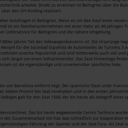
izintechnik arbeitet. Direkt zu erreichen ist Beilngries über die 
über den Ort Kinding realisiert.
allen Autofragen in Beilngries. Wenn es um den Kauf eines neuen 
id ist ein Familienunternehmen mit einer mehr als 40-jährigen Tra
er Lieferservice für Beilngries und die nähere Umgebung.
en 1980er Jahren Teil des Volkswagenkonzerns ist. Die Ursprünge l
n Akroym für die Sociedad Española de Automóviles de Turismo, S.
 Jahrzehnten enorme Popularität und sind mittlerweile auch voll 
sich längst um einen Vollsortimentler. Das Seat-Firmenlogo finde
insam ist die eigenständige und unverkennbar sportliche Note.
 von Barcelona entfernt liegt. Der spanische Staat unter Francisco 
 an sieben Prozent bei Seat innehatten und in den ersten Jahrzehn
elbiges galt für den Seat 1500, der bis heute als Inbegriff eines 
ennzeichnet. Das bis heute wegweisende Centro Technico wurde 197
 in der Zusammenarbeit mit Fiat, was schließlich zur Kooperatio
igenständigen Fahrzeug der Spanier und der Seat Fura. Als Seat s