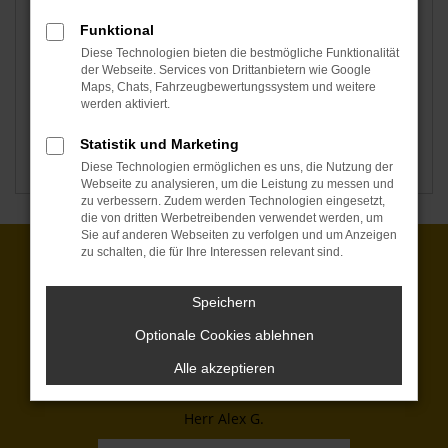
Funktional
Diese Technologien bieten die bestmögliche Funktionalität
der Webseite. Services von Drittanbietern wie Google
Maps, Chats, Fahrzeugbewertungssystem und weitere
werden aktiviert.
Statistik und Marketing
Seat
Škoda
Diese Technologien ermöglichen es uns, die Nutzung der
Webseite zu analysieren, um die Leistung zu messen und
zu verbessern. Zudem werden Technologien eingesetzt,
die von dritten Werbetreibenden verwendet werden, um
Sie auf anderen Webseiten zu verfolgen und um Anzeigen
zu schalten, die für Ihre Interessen relevant sind.
Kunden über uns:
Speichern
Unkomplizierter Vorgang und Ankauf von 2
Autos für einen spitzen Preis. Haben die
Optionale Cookies ablehnen
Fahrzeuge gewaschen und frisch hergerichtet
Alle akzeptieren
bekommen. Nett und freundlich. Danke
Herr Alex G.