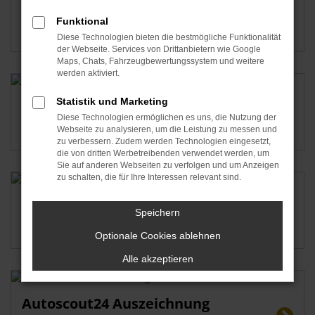
Unsere aktuellen Angebote
Funktional
Diese Technologien bieten die bestmögliche Funktionalität
der Webseite. Services von Drittanbietern wie Google
Maps, Chats, Fahrzeugbewertungssystem und weitere
werden aktiviert.
Statistik und Marketing
Neuwagen-Konfigurator
Diese Technologien ermöglichen es uns, die Nutzung der
Webseite zu analysieren, um die Leistung zu messen und
zu verbessern. Zudem werden Technologien eingesetzt,
die von dritten Werbetreibenden verwendet werden, um
Sie auf anderen Webseiten zu verfolgen und um Anzeigen
zu schalten, die für Ihre Interessen relevant sind.
EU-Neuwagen-Konfigurator
Speichern
Ihr Wunschauto individuell zusammenstellen
Optionale Cookies ablehnen
Alle akzeptieren
Autoscout24 Auszeichnung