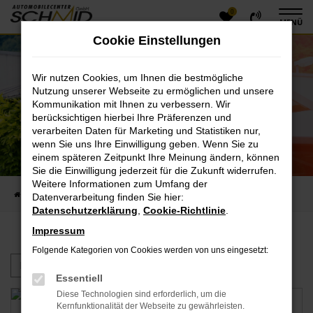
0
Zum
MENÜ
Hauptinhalt
Cookie Einstellungen
springen
Wir nutzen Cookies, um Ihnen die bestmögliche
Nutzung unserer Webseite zu ermöglichen und unsere
Kommunikation mit Ihnen zu verbessern. Wir
berücksichtigen hierbei Ihre Präferenzen und
verarbeiten Daten für Marketing und Statistiken nur,
wenn Sie uns Ihre Einwilligung geben. Wenn Sie zu
Blog von Automobilecenter Schmid GmbH
einem späteren Zeitpunkt Ihre Meinung ändern, können
Unser Online Magazin für Sie
Sie die Einwilligung jederzeit für die Zukunft widerrufen.
Weitere Informationen zum Umfang der
Startseite
Unternehmen
News & Infos
Datenverarbeitung finden Sie hier:
Datenschutzerklärung
,
Cookie-Richtlinie
.
Impressum
Folgende Kategorien von Cookies werden von uns eingesetzt:
Essentiell
Diese Technologien sind erforderlich, um die
Kernfunktionalität der Webseite zu gewährleisten.