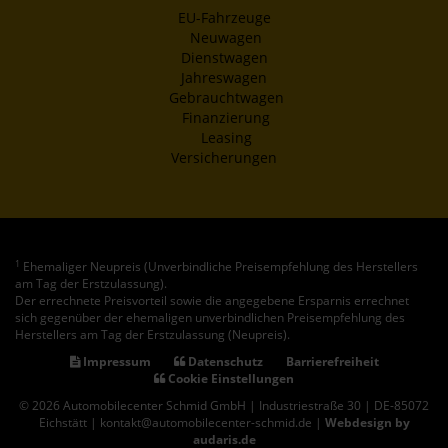
EU-Fahrzeuge
Neuwagen
Dienstwagen
Jahreswagen
Gebrauchtwagen
Finanzierung
Leasing
Versicherungen
1
Ehemaliger Neupreis (Unverbindliche Preisempfehlung des Herstellers
am Tag der Erstzulassung).
Der errechnete Preisvorteil sowie die angegebene Ersparnis errechnet
sich gegenüber der ehemaligen unverbindlichen Preisempfehlung des
Herstellers am Tag der Erstzulassung (Neupreis).
Impressum
Datenschutz
Barrierefreiheit
Cookie Einstellungen
© 2026 Automobilecenter Schmid GmbH | Industriestraße 30 | DE-85072
Eichstätt | kontakt@automobilecenter-schmid.de |
Webdesign by
audaris.de