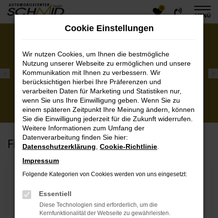
0
Zum
MENÜ
Hauptinhalt
Cookie Einstellungen
springen
Wir nutzen Cookies, um Ihnen die bestmögliche
Nutzung unserer Webseite zu ermöglichen und unsere
Kommunikation mit Ihnen zu verbessern. Wir
berücksichtigen hierbei Ihre Präferenzen und
verarbeiten Daten für Marketing und Statistiken nur,
wenn Sie uns Ihre Einwilligung geben. Wenn Sie zu
Service weiterhin geöffnet
einem späteren Zeitpunkt Ihre Meinung ändern, können
Verschiedene Arten der Abgabe & Abholung möglich
Sie die Einwilligung jederzeit für die Zukunft widerrufen.
Weitere Informationen zum Umfang der
Datenverarbeitung finden Sie hier:
Finden Sie Ihren nächsten:
Datenschutzerklärung
,
Cookie-Richtlinie
.
Impressum
Folgende Kategorien von Cookies werden von uns eingesetzt:
Essentiell
Diese Technologien sind erforderlich, um die
Kernfunktionalität der Webseite zu gewährleisten.