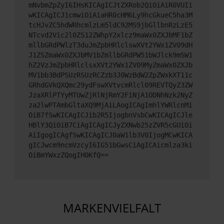
mNvbmZpZyI6IHsKICAgICJtZXRob2QiOiAiR0VUIi
wKICAgICJ1cmwiOiAiaHR0cHM6Ly9hcGkueC5ha3M
tcHJvZC5hdWRhcmlzLm5ldC92MS9jbGllbnRzLzE5
NTcvd2Vic2l0ZS12ZWhpY2xlcz9maWx0ZXJbMF1bZ
mllbGRdPWlzT3duJmZpbHRlclswXVt2YWx1ZV09dH
J1ZSZmaWx0ZXJbMV1bZmllbGRdPW51bWJlck9mSW1
hZ2VzJmZpbHRlclsxXVt2YWx1ZV09MyZmaWx0ZXJb
MV1bb3BdPSUzRSUzRCZzb3J0WzBdW2ZpZWxkXT11c
GRhdGVkQXQmc29ydFswXVtvcmRlcl09REVTQyZ3ZW
JzaXRlPTYyMTUwZjRlNjRmY2FiNjA1ODNhNzk2NyZ
za2lwPTAmbGltaXQ9MjAiLAogICAgImhlYWRlcnMi
OiB7fSwKICAgICJib2R5IjogbnVsbCwKICAgICJle
HBlY3QiOiB7CiAgICAgICJyZXNwb25zZVR5cGUiOi
AiIgogICAgfSwKICAgICJ0aW1lb3V0IjogMCwKICA
gICJwcm9ncmVzcyI6IG51bGwsCiAgICAicmlza3ki
OiBmYWxzZQogIH0KfQ==
MARKENVIELFALT