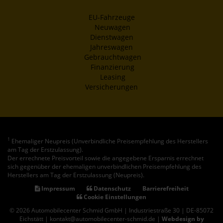
EU-Fahrzeuge
Neuwagen
Dienstwagen
Jahreswagen
Gebrauchtwagen
Finanzierung
Leasing
Versicherungen
1
Ehemaliger Neupreis (Unverbindliche Preisempfehlung des Herstellers
am Tag der Erstzulassung).
Der errechnete Preisvorteil sowie die angegebene Ersparnis errechnet
sich gegenüber der ehemaligen unverbindlichen Preisempfehlung des
Herstellers am Tag der Erstzulassung (Neupreis).
Impressum
Datenschutz
Barrierefreiheit
Cookie Einstellungen
© 2026 Automobilecenter Schmid GmbH | Industriestraße 30 | DE-85072
Eichstätt | kontakt@automobilecenter-schmid.de |
Webdesign by