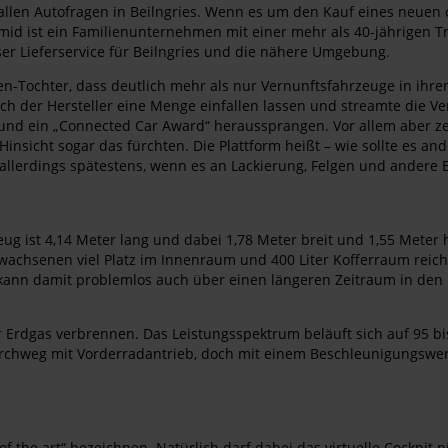
allen Autofragen in Beilngries. Wenn es um den Kauf eines neuen 
id ist ein Familienunternehmen mit einer mehr als 40-jährigen Tra
er Lieferservice für Beilngries und die nähere Umgebung.
-Tochter, dass deutlich mehr als nur Vernunftsfahrzeuge in ihrem
 sich der Hersteller eine Menge einfallen lassen und streamte die Ve
 und ein „Connected Car Award“ heraussprangen. Vor allem aber ze
Hinsicht sogar das fürchten. Die Plattform heißt – wie sollte es 
allerdings spätestens, wenn es an Lackierung, Felgen und andere Ex
 ist 4,14 Meter lang und dabei 1,78 Meter breit und 1,55 Meter h
rwachsenen viel Platz im Innenraum und 400 Liter Kofferraum rei
d kann damit problemlos auch über einen längeren Zeitraum in den 
 Erdgas verbrennen. Das Leistungsspektrum beläuft sich auf 95 bi
rchweg mit Vorderradantrieb, doch mit einem Beschleunigungswer
of the art“ bezeichnen. Natürlich darf dabei das virtuelle Cockpit 