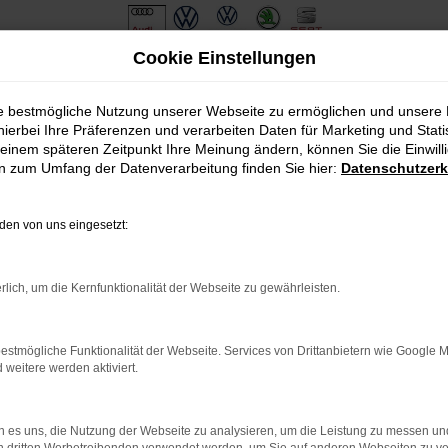
Cookie Einstellungen
eferservice nach Beilngries
ie bestmögliche Nutzung unserer Webseite zu ermöglichen und unsere
hierbei Ihre Präferenzen und verarbeiten Daten für Marketing und Stati
ünstig kaufen | Lieferservi
einem späteren Zeitpunkt Ihre Meinung ändern, können Sie die Einwillig
en zum Umfang der Datenverarbeitung finden Sie hier:
Datenschutzerk
at Arona
en von uns eingesetzt:
s oder anderswo. Dem Hersteller ist mit der aktuellen Generation 
n Beilngries und Umgebung ist der Seat Arona perfekt geeignet und z
istenzsystemen. Beim Automobilecenter Schmid erhalten Sie Ihren 
rlich, um die Kernfunktionalität der Webseite zu gewährleisten.
Sie gern und bringen dabei unsere mehr als 40-jährige Erfahrung
estmögliche Funktionalität der Webseite. Services von Drittanbietern wie Google 
: Network Error
eitere werden aktiviert.
 ist ein Fehler aufgetreten.
ein paar Tipps, die dir helfen können:
 es uns, die Nutzung der Webseite zu analysieren, um die Leistung zu messen u