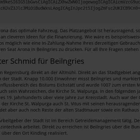
Ym9keSI6IG51bGwsCiAgICAiZXhwZWN0IjogewogICAgICAicmVzcG9u
icHJvZ3Jlc3MiOiBudWxsLAogICAgInJpc2t5IjogZmFsc2UKICB9Cn0
at Arona das optimale Fahrzeug. Das Platzangebot ist herausragend,
 an cleveren Ideen für die Finanzierung. Wie wäre es beispielswe
s möglich wie eine In-Zahlung-Nahme Ihres derzeitigen Gebraucht
en Seat Arona in Beilngries zu drücken. Für all Ihre Fragen stehen
r Schmid für Beilngries
 von Regensburg direkt an der Altmühl. Direkt an das Stadtgebiet a
h der Stadt. Knapp 10.000 Einwohner misst Beilngries und markie
influssbereich des Bistums Eichstätt und wurde 1007 zum ersten M
auch sein Wahrzeichen, die Kirche St. Walpurga. In den folgenden 
es 19. Jahrhunderts über viele Jahre zur Kreisstadt. Auch war de
r Kirche St. Walpurga auch St. Vitus mit seinen herausragenden 
 findet aber auch noch Reste der alten Stadtmauer sowie ein Rathau
Arbeitgeber der Stadt ist im Bereich Getreidemanagement tätig. De
izintechnik arbeitet. Direkt zu erreichen ist Beilngries über die 
über den Ort Kinding realisiert.