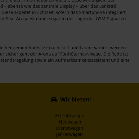
rd – ebenso wie das zentrale Display – über das Lenkrad
Diese arbeitet in Echtzeit, sofern das Smartphone integriert
 Seat Arona ist dabei sogar in der Lage, das GSM-Signal zu
.
die bequemen Autositze nach Lust und Laune variiert werden
er sicher geht der Arona auf Fünf-Sterne-Niveau. Die Rede ist
bstandsregelung sowie ein Aufmerksamkeitsassistent und eine
Wir bieten:
EU-Fahrzeuge
Neuwagen
Dienstwagen
Jahreswagen