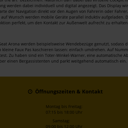
ng werden dabei individuell und digital angezeigt. Das Display wi
te der Navigation direkt vor den Augen von Fahrerin oder Fahrer. 
f Wunsch werden mobile Geräte parallel induktiv aufgeladen. Der
nktion perfekt, um den Kontakt zur Außenwelt aufrecht zu erhalten
im Seat Arona werden beispielsweise Wendebezüge genutzt, sodass 
uch kleine Faux Pas kaschieren lassen: einfach umdrehen. Auf Numm
st. Zu haben sind ein Toter-Winkel-Warner, eine automatische A
über einen Bergassistenten und parkt weitgehend automatisch ein.
Öffnungszeiten & Kontakt
Montag bis Freitag:
07:15 bis 18:00 Uhr
Samstag:
09:00 bis 12:00 Uhr