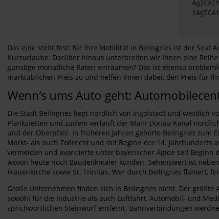
AgICAi
iAgICA
Das eine steht fest: für Ihre Mobilität in Beilngries ist der Se
Kurzurlaube. Darüber hinaus unterbreiten wir Ihnen eine Reihe
günstige monatliche Raten einräumen? Das ist ebenso problemlo
marktüblichen Preis zu und helfen Ihnen dabei, den Preis für Ihr
Wenn‘s ums Auto geht: Automobilecente
Die Stadt Beilngries liegt nördlich von Ingolstadt und westlich
Plankstetten und zudem verläuft der Main-Donau-Kanal nördlic
und der Oberpfalz. In früheren Jahren gehörte Beilngries zum E
Markt- als auch Zollrecht und mit Beginn der 14. Jahrhunderts 
vermeiden und avancierte unter bayerischer Ägide seit Beginn d
wovon heute noch Baudenkmäler künden. Sehenswert ist neben de
Frauenkirche sowie St. Trinitas. Wer durch Beilngries flaniert,
Große Unternehmen finden sich in Beilngries nicht. Der größte 
sowohl für die Industrie als auch Luftfahrt, Automobil- und Med
sprichwörtlichen Steinwurf entfernt. Bahnverbindungen werdne 