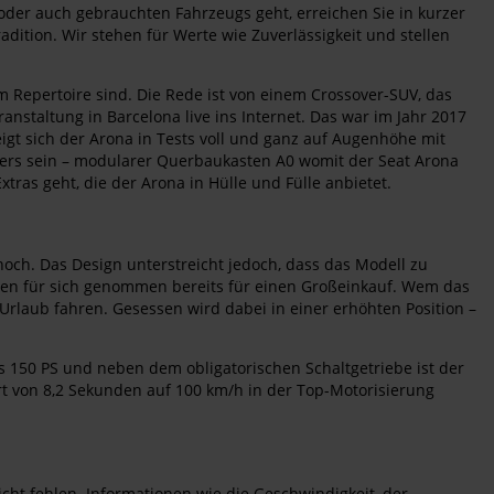
oder auch gebrauchten Fahrzeugs geht, erreichen Sie in kurzer
dition. Wir stehen für Werte wie Zuverlässigkeit und stellen
 Repertoire sind. Die Rede ist von einem Crossover-SUV, das
ranstaltung in Barcelona live ins Internet. Das war im Jahr 2017
igt sich der Arona in Tests voll und ganz auf Augenhöhe mit
anders sein – modularer Querbaukasten A0 womit der Seat Arona
tras geht, die der Arona in Hülle und Fülle anbietet.
och. Das Design unterstreicht jedoch, dass das Modell zu
chen für sich genommen bereits für einen Großeinkauf. Wem das
Urlaub fahren. Gesessen wird dabei in einer erhöhten Position –
s 150 PS und neben dem obligatorischen Schaltgetriebe ist der
t von 8,2 Sekunden auf 100 km/h in der Top-Motorisierung
nicht fehlen. Informationen wie die Geschwindigkeit, der