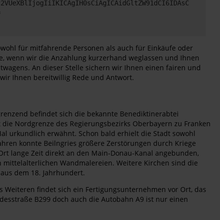
c2VUeXBlIjogIiIKICAgIH0sCiAgICAidGltZW91dCI6IDAsC
=
 sowohl für mitfahrende Personen als auch für Einkäufe oder
ise, wenn wir die Anzahlung kurzerhand weglassen und Ihnen
wagens. An dieser Stelle sichern wir Ihnen einen fairen und
 wir Ihnen bereitwillig Rede und Antwort.
ngrenzend befindet sich die bekannte Benediktinerabtei
rt die Nordgrenze des Regierungsbezirks Oberbayern zu Franken
al urkundlich erwähnt. Schon bald erhielt die Stadt sowohl
Jahren konnte Beilngries größere Zerstörungen durch Kriege
r Ort lange Zeit direkt an den Main-Donau-Kanal angebunden,
mittelalterlichen Wandmalereien. Weitere Kirchen sind die
s aus dem 18. Jahrhundert.
s Weiteren findet sich ein Fertigungsunternehmen vor Ort, das
Bundesstraße B299 doch auch die Autobahn A9 ist nur einen