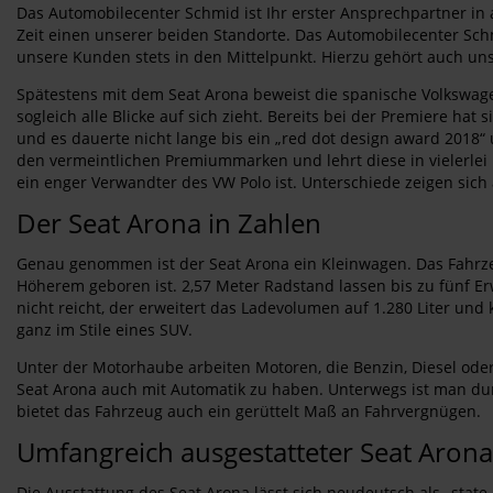
Das Automobilecenter Schmid ist Ihr erster Ansprechpartner in 
Zeit einen unserer beiden Standorte. Das Automobilecenter Schm
unsere Kunden stets in den Mittelpunkt. Hierzu gehört auch uns
Spätestens mit dem Seat Arona beweist die spanische Volkswagen
sogleich alle Blicke auf sich zieht. Bereits bei der Premiere hat
und es dauerte nicht lange bis ein „red dot design award 2018“
den vermeintlichen Premiummarken und lehrt diese in vielerlei 
ein enger Verwandter des VW Polo ist. Unterschiede zeigen sich 
Der Seat Arona in Zahlen
Genau genommen ist der Seat Arona ein Kleinwagen. Das Fahrzeug
Höherem geboren ist. 2,57 Meter Radstand lassen bis zu fünf E
nicht reicht, der erweitert das Ladevolumen auf 1.280 Liter un
ganz im Stile eines SUV.
Unter der Motorhaube arbeiten Motoren, die Benzin, Diesel oder
Seat Arona auch mit Automatik zu haben. Unterwegs ist man du
bietet das Fahrzeug auch ein gerüttelt Maß an Fahrvergnügen.
Umfangreich ausgestatteter Seat Arona
Die Ausstattung des Seat Arona lässt sich neudeutsch als „state 