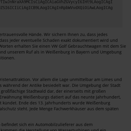
PTIwJnNraXA9MCIsCiAgICAiaGVhZGVycyI6IHt9LAogICAgI
wZSI6ICIiCiAgICB9LAogICAgInRpbWVvdXQiOiAwLAogICAg
rtrauensvolle Hände. Wir sichern Ihnen zu, dass jedes
dass jeder eventuelle Schaden exakt dokumentiert wird und
en Worten erhalten Sie einen VW Golf Gebrauchtwagen mit dem Sie
n und unserem Ruf als in Weißenburg in Bayern und Umgebung
itionen.
istenattraktion. Vor allem die Lage unmittelbar am Limes und
 während der Antike besiedelt war. Die Umgebung der Stadt
 großflächige Stadtwald dar, der einerseits mit großen
e Erwähnung Weißenburgs datiert auf das neunte Jahrhundert,
eit kündet. Ende des 13. Jahrhunderts wurde Weißenburg
nkmalschutz steht. Jede Menge Fachwerkhäuser aus dem späten
efindet sich ein Automobilzulieferer aus dem
u kommen die Herstellung von Wasserturbinen und ein