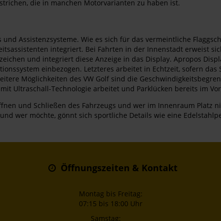
rstrichen, die in manchen Motorvarianten zu haben ist.
und Assistenzsysteme. Wie es sich für das vermeintliche Flaggschi
ssistenten integriert. Bei Fahrten in der Innenstadt erweist sich
zeichen und integriert diese Anzeige in das Display. Apropos Disp
nssystem einbezogen. Letzteres arbeitet in Echtzeit, sofern das 
itere Möglichkeiten des VW Golf sind die Geschwindigkeitsbegren
mit Ultraschall-Technologie arbeitet und Parklücken bereits im Vor
fnen und Schließen des Fahrzeugs und wer im Innenraum Platz nim
und wer möchte, gönnt sich sportliche Details wie eine Edelstahlp
Öffnungszeiten & Kontakt
Montag bis Freitag:
07:15 bis 18:00 Uhr
Samstag: