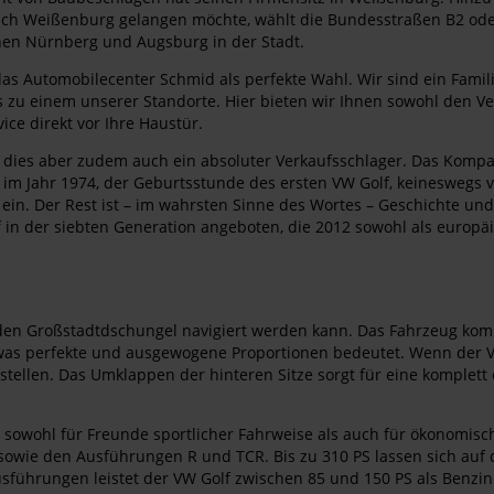
 Weißenburg gelangen möchte, wählt die Bundesstraßen B2 oder B1
chen Nürnberg und Augsburg in der Stadt.
as Automobilecenter Schmid als perfekte Wahl. Wir sind ein Famil
s zu einem unserer Standorte. Hier bieten wir Ihnen sowohl den Ve
ice direkt vor Ihre Haustür.
t all dies aber zudem auch ein absoluter Verkaufsschlager. Das Ko
lg im Jahr 1974, der Geburtsstunde des ersten VW Golf, keineswegs v
ein. Der Rest ist – im wahrsten Sinne des Wortes – Geschichte und
lf in der siebten Generation angeboten, die 2012 sowohl als europ
h den Großstadtdschungel navigiert werden kann. Das Fahrzeug ko
, was perfekte und ausgewogene Proportionen bedeutet. Wenn der V
rstellen. Das Umklappen der hinteren Sitze sorgt für eine komple
et sowohl für Freunde sportlicher Fahrweise als auch für ökonomis
sowie den Ausführungen R und TCR. Bis zu 310 PS lassen sich auf
usführungen leistet der VW Golf zwischen 85 und 150 PS als Benzine