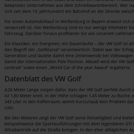
bekanntes Unternehmen aus dem Schreibwarenbereich. Wer nach
sich seit dem 19. Jahrhundert ein Bahnhof an der Strecke zwis
Für einen Automobilkauf in Weißenburg in Bayern erweist sich d
verwurzelt ist. Von Weißenburg sind es nur wenige Kilometer bi
Fahrzeug. Darüber hinaus profitieren Sie von unserem Lieferserv
Ein Klassiker, ein Evergreen, ein Dauerläufer – der VW Golf is
den Begriff der „Golfklasse“ verantwortlich. Dabei war der Erfo
Generation und läutete damit eine Zeitenwende bei Volkswagen 
damit der internationalen Pole Position. Aktuell wird der VW Go
Lenkrad“ sowie einen „World Car of the year Award“ ergatterte.
Datenblatt des VW Golf
4,26 Meter Länge sorgen dafür, dass der VW Golf perfekt durc
ist 1,80 Meter breit. In der Höhe schlagen 1,45 Meter zu Buche
343 Liter in den Kofferraum, womit Kurzurlaub kein Problem da
Liter.
Bei den Motoren zeigt der VW Golf seine Vielseitigkeit und biet
beispielsweise die Sportausführungen mit dem legendären GTI 
Allradantrieb auf die Straße bringen. In den eher alltäglichen A