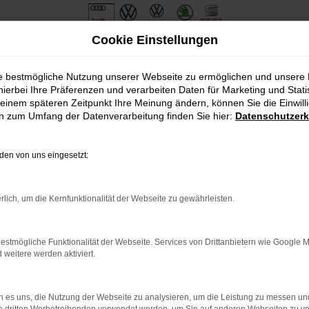
Cookie Einstellungen
gen mit Lieferservice nach Weißenburg in Bayern
ie bestmögliche Nutzung unserer Webseite zu ermöglichen und unsere
hierbei Ihre Präferenzen und verarbeiten Daten für Marketing und Stati
it Lieferservice nach Wei
einem späteren Zeitpunkt Ihre Meinung ändern, können Sie die Einwillig
en zum Umfang der Datenverarbeitung finden Sie hier:
Datenschutzerk
W Golf Gebrauchtwagen in Weißenburg in
en von uns eingesetzt:
chlagen wir Ihnen einen gut erhaltenen VW Golf Gebrauchtwagen v
igen Generation hat der VW Golf Gebrauchtwagen seine Eignung unte
ugt auch durch seine Sicherheitsmerkmale. Wir sind seit mehr a
rlich, um die Kernfunktionalität der Webseite zu gewährleisten.
Gebrauchtwagen. Bei uns profitieren Sie von exzellenten Preisen 
estmögliche Funktionalität der Webseite. Services von Drittanbietern wie Google 
: Network Error
eitere werden aktiviert.
 ist ein Fehler aufgetreten.
ein paar Tipps, die dir helfen können:
 es uns, die Nutzung der Webseite zu analysieren, um die Leistung zu messen u