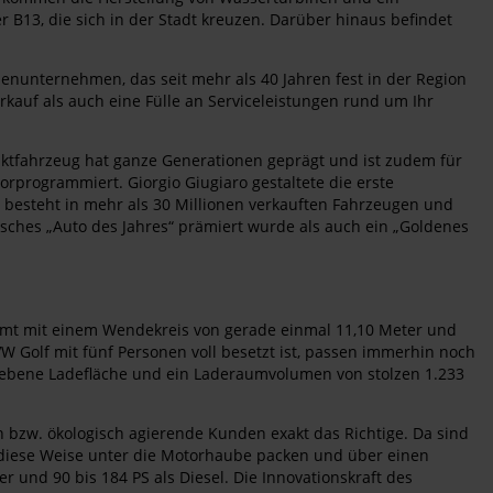
3, die sich in der Stadt kreuzen. Darüber hinaus befindet
ienunternehmen, das seit mehr als 40 Jahren fest in der Region
rkauf als auch eine Fülle an Serviceleistungen rund um Ihr
mpaktfahrzeug hat ganze Generationen geprägt und ist zudem für
orprogrammiert. Giorgio Giugiaro gestaltete die erste
 besteht in mehr als 30 Millionen verkauften Fahrzeugen und
äisches „Auto des Jahres“ prämiert wurde als auch ein „Goldenes
mmt mit einem Wendekreis von gerade einmal 11,10 Meter und
W Golf mit fünf Personen voll besetzt ist, passen immerhin noch
tt ebene Ladefläche und ein Laderaumvolumen von stolzen 1.233
ch bzw. ökologisch agierende Kunden exakt das Richtige. Da sind
 diese Weise unter die Motorhaube packen und über einen
r und 90 bis 184 PS als Diesel. Die Innovationskraft des