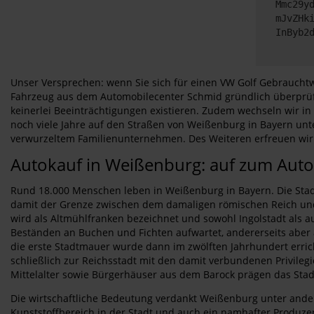
Mmc29y
mJvZHk
InByb2
Unser Versprechen: wenn Sie sich für einen VW Golf Gebrauchtw
Fahrzeug aus dem Automobilecenter Schmid gründlich überprüft
keinerlei Beeinträchtigungen existieren. Zudem wechseln wir in
noch viele Jahre auf den Straßen von Weißenburg in Bayern u
verwurzeltem Familienunternehmen. Des Weiteren erfreuen wir S
Autokauf in Weißenburg: auf zum Aut
Rund 18.000 Menschen leben in Weißenburg in Bayern. Die Stadt 
damit der Grenze zwischen dem damaligen römischen Reich und
wird als Altmühlfranken bezeichnet und sowohl Ingolstadt als au
Beständen an Buchen und Fichten aufwartet, andererseits aber 
die erste Stadtmauer wurde dann im zwölften Jahrhundert erric
schließlich zur Reichsstadt mit den damit verbundenen Privile
Mittelalter sowie Bürgerhäuser aus dem Barock prägen das Stadt
Die wirtschaftliche Bedeutung verdankt Weißenburg unter and
Kunststoffbereich in der Stadt und auch ein namhafter Produz