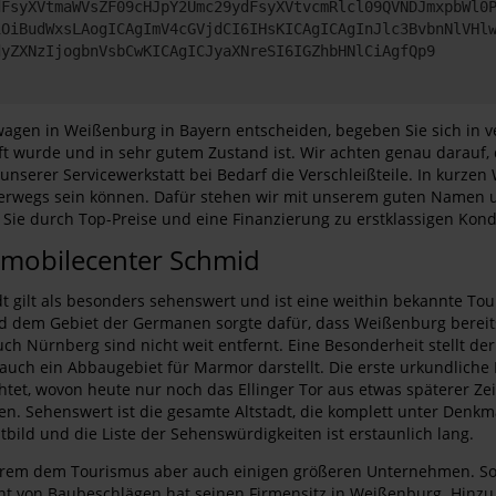
dFsyXVtmaWVsZF09cHJpY2Umc29ydFsyXVtvcmRlcl09QVNDJmxpbWl0
iOiBudWxsLAogICAgImV4cGVjdCI6IHsKICAgICAgInJlc3BvbnNlVHl
dyZXNzIjogbnVsbCwKICAgICJyaXNreSI6IGZhbHNlCiAgfQp9
agen in Weißenburg in Bayern entscheiden, begeben Sie sich in ve
 wurde und in sehr gutem Zustand ist. Wir achten genau darauf, 
 unserer Servicewerkstatt bei Bedarf die Verschleißteile. In kurz
nterwegs sein können. Dafür stehen wir mit unserem guten Name
ie durch Top-Preise und eine Finanzierung zu erstklassigen Kond
omobilecenter Schmid
gilt als besonders sehenswert und ist eine weithin bekannte Tour
 dem Gebiet der Germanen sorgte dafür, dass Weißenburg bereits
ch Nürnberg sind nicht weit entfernt. Eine Besonderheit stellt der
auch ein Abbaugebiet für Marmor darstellt. Die erste urkundlich
htet, wovon heute nur noch das Ellinger Tor aus etwas späterer Z
gien. Sehenswert ist die gesamte Altstadt, die komplett unter De
bild und die Liste der Sehenswürdigkeiten ist erstaunlich lang.
erem dem Tourismus aber auch einigen größeren Unternehmen. So b
ent von Baubeschlägen hat seinen Firmensitz in Weißenburg. Hinz