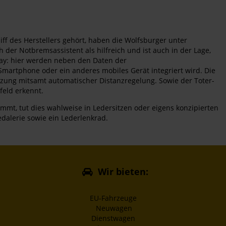
ff des Herstellers gehört, haben die Wolfsburger unter
 der Notbremsassistent als hilfreich und ist auch in der Lage,
lay: hier werden neben den Daten der
Smartphone oder ein anderes mobiles Gerät integriert wird. Die
zung mitsamt automatischer Distanzregelung. Sowie der Toter-
feld erkennt.
mt, tut dies wahlweise in Ledersitzen oder eigens konzipierten
edalerie sowie ein Lederlenkrad.
Wir bieten:
EU-Fahrzeuge
Neuwagen
Dienstwagen