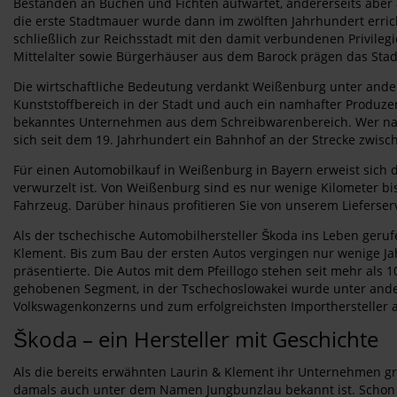
Beständen an Buchen und Fichten aufwartet, andererseits aber 
die erste Stadtmauer wurde dann im zwölften Jahrhundert erric
schließlich zur Reichsstadt mit den damit verbundenen Privile
Mittelalter sowie Bürgerhäuser aus dem Barock prägen das Stadt
Die wirtschaftliche Bedeutung verdankt Weißenburg unter and
Kunststoffbereich in der Stadt und auch ein namhafter Produz
bekanntes Unternehmen aus dem Schreibwarenbereich. Wer nach
sich seit dem 19. Jahrhundert ein Bahnhof an der Strecke zwis
Für einen Automobilkauf in Weißenburg in Bayern erweist sich d
verwurzelt ist. Von Weißenburg sind es nur wenige Kilometer bi
Fahrzeug. Darüber hinaus profitieren Sie von unserem Lieferserv
Als der tschechische Automobilhersteller Škoda ins Leben geru
Klement. Bis zum Bau der ersten Autos vergingen nur wenige Ja
präsentierte. Die Autos mit dem Pfeillogo stehen seit mehr als
gehobenen Segment, in der Tschechoslowakei wurde unter ander
Volkswagenkonzerns und zum erfolgreichsten Importhersteller 
Škoda – ein Hersteller mit Geschichte
Als die bereits erwähnten Laurin & Klement ihr Unternehmen gr
damals auch unter dem Namen Jungbunzlau bekannt ist. Schon b