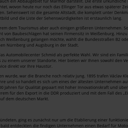
auch ein Abbaugebiet für Marmor darstellt. Die erste urkundlich
htet, wovon heute nur noch das Ellinger Tor aus etwas späterer Z
gien. Sehenswert ist die gesamte Altstadt, die komplett unter De
bild und die Liste der Sehenswürdigkeiten ist erstaunlich lang.
erem dem Tourismus aber auch einigen größeren Unternehmen. So b
ent von Baubeschlägen hat seinen Firmensitz in Weißenburg. Hinz
 Weißenburg gelangen möchte, wählt die Bundesstraßen B2 oder B1
chen Nürnberg und Augsburg in der Stadt.
as Automobilecenter Schmid als perfekte Wahl. Wir sind ein Famil
s zu einem unserer Standorte. Hier bieten wir Ihnen sowohl den Ve
ice direkt vor Ihre Haustür.
fen wurde, war die Branche noch relativ jung. 1895 trafen Václav
hre und so handelt es sich um eines der ältesten Unternehmen auf 
 100 Jahren für Qualität gepaart mit hoher Innovationskraft und 
em für den Export in die DDR produziert und mit dem Fall des „
auf dem deutschen Markt.
ündeten, ging es zunächst nur um die Etablierung einer funktion
ald entdeckten die findigen Unternehmen einen Bedarf für Motorf