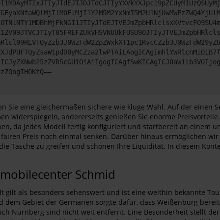
DI1MDAyMTIxJTIyJTdEJTJDJTdCJTIyYXVkYXJpc19pZCUyMiUzQSUyM
ZGFyaXNfaWQlMjIlM0ElMjI1Y2M5M2YxNmI5M2U1NjUwMWEzZWQ4YjUl
iOTNlNTY1MDBhMjFkNGI1JTIyJTdEJTVEJmZpbHRlclsxXVtvcF09SU4
x1ZV09JTVCJTIyT05FREFZUkVHSVNUUkFUSU9OJTIyJTVEJmZpbHRlcl
mRlcl09REVTQyZzb3J0WzFdW2ZpZWxkXT1pc1RvcCZzb3J0WzFdW29yZ
ZXJdPUFTQyZsaW1pdD0yMCZza2lwPTAiLAogICAgImhlYWRlcnMiOiB7
gICJyZXNwb25zZVR5cGUiOiAiIgogICAgfSwKICAgICJ0aW1lb3V0Ijo
xzZQogIH0KfQ==
n Sie eine gleichermaßen sichere wie kluge Wahl. Auf der einen Se
en widerspiegeln, andererseits genießen Sie enorme Preisvorteile.
, da jedes Modell fertig konfiguriert und startbereit an einem un
fairen Preis noch einmal senken. Darüber hinaus ermöglichen wir
 die Tasche zu greifen und schonen Ihre Liquidität. In diesem Kont
omobilecenter Schmid
gilt als besonders sehenswert und ist eine weithin bekannte Tour
 dem Gebiet der Germanen sorgte dafür, dass Weißenburg bereits
ch Nürnberg sind nicht weit entfernt. Eine Besonderheit stellt der