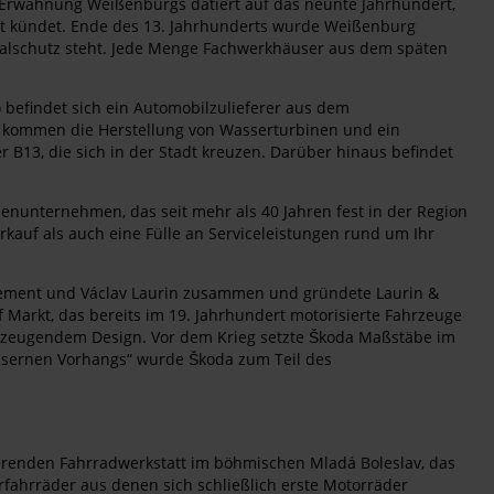
e Erwähnung Weißenburgs datiert auf das neunte Jahrhundert,
eit kündet. Ende des 13. Jahrhunderts wurde Weißenburg
nkmalschutz steht. Jede Menge Fachwerkhäuser aus dem späten
efindet sich ein Automobilzulieferer aus dem
u kommen die Herstellung von Wasserturbinen und ein
3, die sich in der Stadt kreuzen. Darüber hinaus befindet
ienunternehmen, das seit mehr als 40 Jahren fest in der Region
rkauf als auch eine Fülle an Serviceleistungen rund um Ihr
 Klement und Václav Laurin zusammen und gründete Laurin &
Markt, das bereits im 19. Jahrhundert motorisierte Fahrzeuge
überzeugendem Design. Vor dem Krieg setzte Škoda Maßstäbe im
Eisernen Vorhangs“ wurde Škoda zum Teil des
ierenden Fahrradwerkstatt im böhmischen Mladá Boleslav, das
ahrräder aus denen sich schließlich erste Motorräder