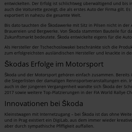
entwickelten. Der Erfolg ist schlichtweg überwältigend und bis
auch die Voiturette gezeigt, die als erstes Auto der Firma gilt
exportiert in nahezu die gesamte Welt.
Bis dato tauchten die Škodawerke mit Sitz in Pilsen nicht in de
Brauereien und Bergwerke. Von Škoda stammten Bauteile für da
Zukunftsmarkt bedeutete. Škoda entwickelte eigens für die Auto
Als Hersteller der Tschechoslowakei beschränkte sich die Produ
zum erfolgreichsten ausländischen Hersteller und knackte in d
Škodas Erfolge im Motorsport
Škoda und der Motorsport gehören einfach zusammen. Bereits in
die Siegerlisten der damaligen Rennsportveranstaltungen ein. 
auch in der jüngeren Vergangenheit wandte sich Škoda der Schot
2017 sowie weitere Top-Platzierungen in der FIA World Rallye 
Innovationen bei Škoda
Kleinstwagen mit Internetzugang – bei Škoda ist das ohne Weite
und in Prag existiert ein DigiLab, aus dem immer wieder kreativ
aber durch sympathische Pfiffigkeit auffallen.