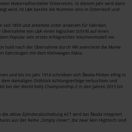
hsten Motorradhersteller Österreichs. In diesem Jahr wird dann
eigt wird, ist L&K bereits die Nummer eins in Österreich und
on seit 1859 und arbeitete unter anderem für Fabriken,
e Übernahme von L&K einen logischen Schritt auf einen
 dem Popular sein erstes erfolgreiches Volumenmodell vor.
 schon bald nach der Übernahme durch VW avancierte die Marke
ften Fahrzeugen mit dem Kleinwagen Fabia.
n und bis ins Jahr 1914 schrieben sich Škoda-Piloten eifrig in
aus dem damaligen Ostblock Achtungserfolge verbuchten und
el bei der World Rally Championship-2 in den Jahren 2015 bis
die aktive Zylinderabschaltung ACT wird bei Škoda integriert
ures aus der Reihe „Simply clever“, die zwar kein Hightech sind