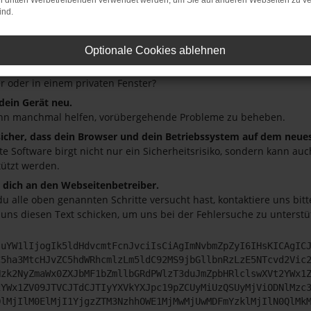
on dritten Werbetreibenden verwendet werden, um Sie auf anderen Webseiten zu ve
ind.
üfe deine Firewall und deine Internetverbindung.
andere Webseiten, zum Beispiel deine Suchmaschine?
Optionale Cookies ablehnen
deine Browsererweiterungen.
 Erweiterungen, wie Werbeblocker, können das Laden bestimmter S
r oder in einem privaten Fenster?
 dein Gerät neu.
nn manchmal helfen, vorübergehende Probleme zu beheben.
 sicher, dass dein Browser und dein Betriebssystem auf dem neue
ete Software birgt nicht nur ein Sicherheitsrisiko, sondern kann a
tützt werden.
dich an den Webseitenbetreiber.
u alle oben genannten Schritte versucht hast, kontaktiere uns bi
 uns diesen Text schicken, um uns bei der Fehlersuche zu unterstü
JuYW1lIjogIk5ldHdvcmtFcnJvciIsCiAgImNvbmZpZyI6IHsKICAgIC
C5ha3MtcHJvZC5hdWRhcmlzLm5ldC92MS9jbGllbnRzLzE5NTcvd2Vic
Nzk2NyZmaWx0ZXJbMF1bZmllbGRdPWlzT3duJmZpbHRlclswXVt2YWx1
2YWx1ZV09JTVCJTdCJTIyYXVkYXJpc19pZCUyMiUzQSUyMjViODNlMzc
QlMjIlM0ElMjI1YjgzZTM3NzhhOWE1MjMwMjUwMDFmYzklMjIlN0QlMk