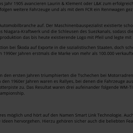
 ins Jahr 1905 avancieren Laurin & Klement oder L&K zum erfolgreic
. Es folgen weitere Fahrzeuge und als mit dem FCR ein Rennwagen gez
r Automobilbranche auf. Der Maschinenbauspezialist existierte sch
s Niagara-Kraftwerk und die Schleusen des Suezkanals, sodass di
produktion das bis heute existierende Logo mit Pfeil und legte mit
ktion bei Škoda auf Exporte in die sozialistischen Staaten, doch
en 1990er Jahren erstmals die Marke von mehr als 100.000 verkau
 den ersten Jahren triumphierten die Tschechen bei Motorradrenne
In den 1960er Jahren waren es Rallyes, bei denen die Fahrzeuge 
terpiste zu. Das Resultat waren drei aufeinander folgende WM-Tit
Championship.
res möglich und hört auf den Namen Smart Link Technologie. Auch 
e Ideen hervorgehen. Hierzu gehören sicher auch die beliebten Feat