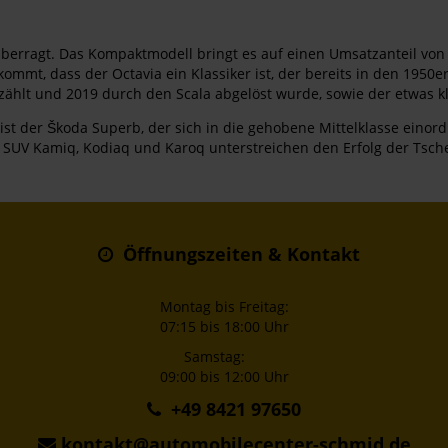
erragt. Das Kompaktmodell bringt es auf einen Umsatzanteil von m
mt, dass der Octavia ein Klassiker ist, der bereits in den 1950
ählt und 2019 durch den Scala abgelöst wurde, sowie der etwas kl
 ist der Škoda Superb, der sich in die gehobene Mittelklasse einor
e SUV Kamiq, Kodiaq und Karoq unterstreichen den Erfolg der Tsch
Öffnungszeiten & Kontakt
Montag bis Freitag:
07:15 bis 18:00 Uhr
Samstag:
09:00 bis 12:00 Uhr
+49 8421 97650
kontakt@automobilecenter-schmid.de