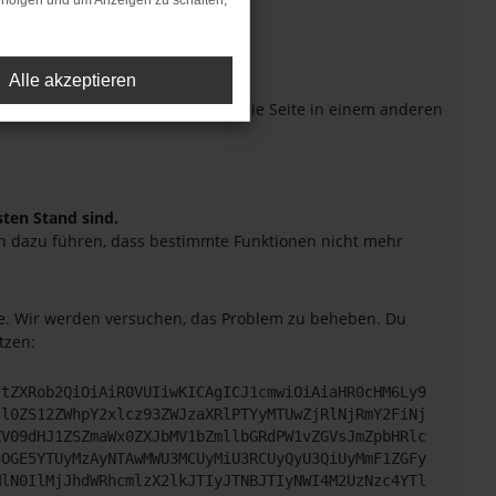
rfolgen und um Anzeigen zu schalten,
Alle akzeptieren
eiten verhindern. Funktioniert die Seite in einem anderen
sten Stand sind.
uch dazu führen, dass bestimmte Funktionen nicht mehr
tte. Wir werden versuchen, das Problem zu beheben. Du
tzen:
JtZXRob2QiOiAiR0VUIiwKICAgICJ1cmwiOiAiaHR0cHM6Ly9
2l0ZS12ZWhpY2xlcz93ZWJzaXRlPTYyMTUwZjRlNjRmY2FiNj
ZV09dHJ1ZSZmaWx0ZXJbMV1bZmllbGRdPW1vZGVsJmZpbHRlc
3OGE5YTUyMzAyNTAwMWU3MCUyMiU3RCUyQyU3QiUyMmF1ZGFy
MlN0IlMjJhdWRhcmlzX2lkJTIyJTNBJTIyNWI4M2UzNzc4YTl