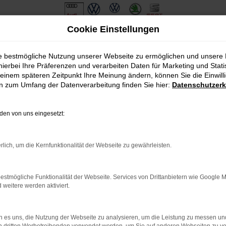
Cookie Einstellungen
ferservice nach Weißenburg in Bayern
ie bestmögliche Nutzung unserer Webseite zu ermöglichen und unsere
hierbei Ihre Präferenzen und verarbeiten Daten für Marketing und Stati
 Lieferservice nach Weiße
einem späteren Zeitpunkt Ihre Meinung ändern, können Sie die Einwillig
en zum Umfang der Datenverarbeitung finden Sie hier:
Datenschutzerk
eszulassung in Weißenburg in Bayern wa
en von uns eingesetzt:
rg in Bayern schlagen Sie dem Automarkt ein Schnippchen. Wie das
Händler zugelassen wird. Auf diese Weise entsteht eine Škoda Ta
senkt wurde. Hinzu kommt, dass die oftmals engen Preiskorridore
rlich, um die Kernfunktionalität der Webseite zu gewährleisten.
ometer auf den Straßen von Weißenburg in Bayern bewegt wurde. Di
estmögliche Funktionalität der Webseite. Services von Drittanbietern wie Google 
eitere werden aktiviert.
: Network Error
 ist ein Fehler aufgetreten.
 es uns, die Nutzung der Webseite zu analysieren, um die Leistung zu messen u
ein paar Tipps, die dir helfen können: