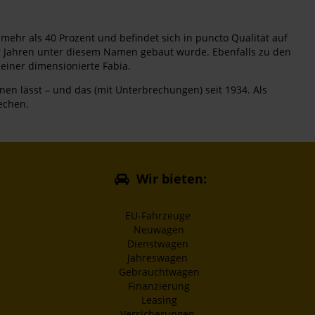
ehr als 40 Prozent und befindet sich in puncto Qualität auf
er Jahren unter diesem Namen gebaut wurde. Ebenfalls zu den
einer dimensionierte Fabia.
dnen lässt – und das (mit Unterbrechungen) seit 1934. Als
echen.
Wir bieten:
EU-Fahrzeuge
Neuwagen
Dienstwagen
Jahreswagen
Gebrauchtwagen
Finanzierung
Leasing
Versicherungen