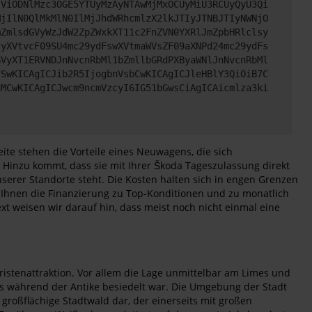
jViODNlMzc3OGE5YTUyMzAyNTAwMjMxOCUyMiU3RCUyQyU3Qi
MjIlN0QlMkMlN0IlMjJhdWRhcmlzX2lkJTIyJTNBJTIyNWNjO
mZmlsdGVyWzJdW2ZpZWxkXT11c2FnZVN0YXRlJmZpbHRlclsy
syXVtvcF09SU4mc29ydFswXVtmaWVsZF09aXNPd24mc29ydFs
GVyXT1ERVNDJnNvcnRbMl1bZmllbGRdPXByaWNlJnNvcnRbMl
fSwKICAgICJib2R5IjogbnVsbCwKICAgICJleHBlY3QiOiB7C
gMCwKICAgICJwcm9ncmVzcyI6IG51bGwsCiAgICAicmlza3ki
ite stehen die Vorteile eines Neuwagens, die sich
 Hinzu kommt, dass sie mit Ihrer Škoda Tageszulassung direkt
serer Standorte steht. Die Kosten halten sich in engen Grenzen
 Ihnen die Finanzierung zu Top-Konditionen und zu monatlich
ext weisen wir darauf hin, dass meist noch nicht einmal eine
istenattraktion. Vor allem die Lage unmittelbar am Limes und
 während der Antike besiedelt war. Die Umgebung der Stadt
 großflächige Stadtwald dar, der einerseits mit großen