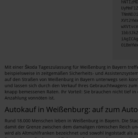
hNTIzM
UyMmF1
TNmNDJ
XVt2YW
wXVtvc
1bb3Jk
iAgICA
OiBmYW
Mit einer Škoda Tageszulassung für Weißenburg in Bayern treffe
beispielsweise in zeitgemäßen Sicherheits- und Assistenzsystem
auf den Straßen von Weißenburg in Bayern unterwegs sein können
und lassen sich durch den Verkauf Ihres Gebrauchtwagens zum 
knapp bemessenen Raten. Ihr Vorteil: Sie brauchen nicht tief in
Anzahlung vonnöten ist.
Autokauf in Weißenburg: auf zum Aut
Rund 18.000 Menschen leben in Weißenburg in Bayern. Die Stadt 
damit der Grenze zwischen dem damaligen römischen Reich und
wird als Altmühlfranken bezeichnet und sowohl Ingolstadt als au