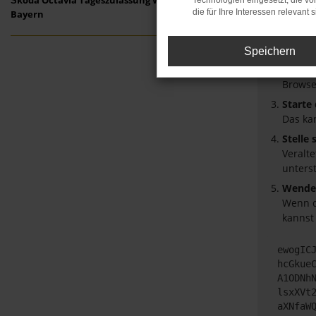
Škoda Octavia Tageszulassung Weißenburg in
Technologien eingesetzt, die v
die für Ihre Interessen relevant s
Bayern
Überpr
Laden 
Speichern
Prüfe 
Manche
Browse
Starte
Das ka
Stelle
Veralt
unters
Wende 
Wenn d
kannst
ewogIC
hcGkue
A1ODNh
lsxXVt
aXNfaW