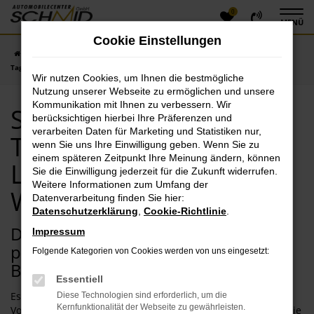
0
Zum
MENÜ
Hauptinhalt
Cookie Einstellungen
springen
Startseite
Weißenburg in Bayern
Seat
Seat Leon
Seat Leon
Tageszulassung mit Lieferservice nach Weißenburg in Bayern
Wir nutzen Cookies, um Ihnen die bestmögliche
Nutzung unserer Webseite zu ermöglichen und unsere
Kommunikation mit Ihnen zu verbessern. Wir
Seat Leon
berücksichtigen hierbei Ihre Präferenzen und
verarbeiten Daten für Marketing und Statistiken nur,
Tageszulassung mit
wenn Sie uns Ihre Einwilligung geben. Wenn Sie zu
einem späteren Zeitpunkt Ihre Meinung ändern, können
Lieferservice nach
Sie die Einwilligung jederzeit für die Zukunft widerrufen.
Weitere Informationen zum Umfang der
Weißenburg in Bayern
Datenverarbeitung finden Sie hier:
Datenschutzerklärung
,
Cookie-Richtlinie
.
Dank Seat Leon Tageszulassung
Impressum
purzeln die Preise in Weißenburg in
Folgende Kategorien von Cookies werden von uns eingesetzt:
Bayern
Essentiell
Es ist keine Zauberei, sondern eine etablierte
Diese Technologien sind erforderlich, um die
Kernfunktionalität der Webseite zu gewährleisten.
Vorgehensweise. Mit einer Seat Leon Tageszulassung sind Sie