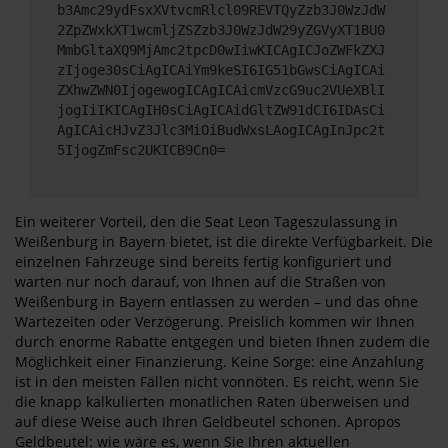
b3Amc29ydFsxXVtvcmRlcl09REVTQyZzb3J0WzJdW
2ZpZWxkXT1wcmljZSZzb3J0WzJdW29yZGVyXT1BU0
MmbGltaXQ9MjAmc2tpcD0wIiwKICAgICJoZWFkZXJ
zIjoge30sCiAgICAiYm9keSI6IG51bGwsCiAgICAi
ZXhwZWN0IjogewogICAgICAicmVzcG9uc2VUeXBlI
jogIiIKICAgIH0sCiAgICAidGltZW91dCI6IDAsCi
AgICAicHJvZ3Jlc3MiOiBudWxsLAogICAgInJpc2t
5IjogZmFsc2UKICB9Cn0=
Ein weiterer Vorteil, den die Seat Leon Tageszulassung in
Weißenburg in Bayern bietet, ist die direkte Verfügbarkeit. Die
einzelnen Fahrzeuge sind bereits fertig konfiguriert und
warten nur noch darauf, von Ihnen auf die Straßen von
Weißenburg in Bayern entlassen zu werden – und das ohne
Wartezeiten oder Verzögerung. Preislich kommen wir Ihnen
durch enorme Rabatte entgegen und bieten Ihnen zudem die
Möglichkeit einer Finanzierung. Keine Sorge: eine Anzahlung
ist in den meisten Fällen nicht vonnöten. Es reicht, wenn Sie
die knapp kalkulierten monatlichen Raten überweisen und
auf diese Weise auch Ihren Geldbeutel schonen. Apropos
Geldbeutel: wie wäre es, wenn Sie Ihren aktuellen