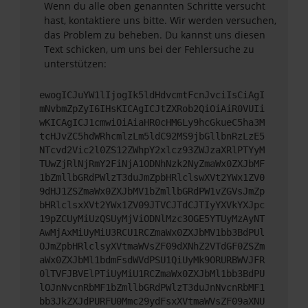
Wenn du alle oben genannten Schritte versucht
hast, kontaktiere uns bitte. Wir werden versuchen,
das Problem zu beheben. Du kannst uns diesen
Text schicken, um uns bei der Fehlersuche zu
unterstützen:
ewogICJuYW1lIjogIk5ldHdvcmtFcnJvciIsCiAgI
mNvbmZpZyI6IHsKICAgICJtZXRob2QiOiAiR0VUIi
wKICAgICJ1cmwiOiAiaHR0cHM6Ly9hcGkueC5ha3M
tcHJvZC5hdWRhcmlzLm5ldC92MS9jbGllbnRzLzE5
NTcvd2Vic2l0ZS12ZWhpY2xlcz93ZWJzaXRlPTYyM
TUwZjRlNjRmY2FiNjA1ODNhNzk2NyZmaWx0ZXJbMF
1bZmllbGRdPWlzT3duJmZpbHRlclswXVt2YWx1ZV0
9dHJ1ZSZmaWx0ZXJbMV1bZmllbGRdPW1vZGVsJmZp
bHRlclsxXVt2YWx1ZV09JTVCJTdCJTIyYXVkYXJpc
19pZCUyMiUzQSUyMjViODNlMzc3OGE5YTUyMzAyNT
AwMjAxMiUyMiU3RCU1RCZmaWx0ZXJbMV1bb3BdPUl
OJmZpbHRlclsyXVtmaWVsZF09dXNhZ2VTdGF0ZSZm
aWx0ZXJbMl1bdmFsdWVdPSU1QiUyMk9ORURBWVJFR
0lTVFJBVElPTiUyMiU1RCZmaWx0ZXJbMl1bb3BdPU
lOJnNvcnRbMF1bZmllbGRdPWlzT3duJnNvcnRbMF1
bb3JkZXJdPURFU0Mmc29ydFsxXVtmaWVsZF09aXNU