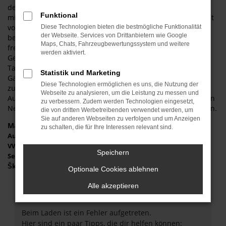
deutlich günstiger in Weißenburg in Bayern unterwegs als
Funktional
mit einem klassischen Neuwagen. Wohlgemerkt: die Rede ist
von einem Fahrzeug, das noch keinen einzigen Kilometer
Diese Technologien bieten die bestmögliche Funktionalität
der Webseite. Services von Drittanbietern wie Google
bewegt wurde. Sie dürfen sich somit auf die Jungfernfahrt
Maps, Chats, Fahrzeugbewertungssystem und weitere
freuen und erhalten ein Fahrzeug ohne jede
werden aktiviert.
Gebrauchsspuren. Sie fragen sich, wie die Seat Leon
Tageszulassung funktioniert und was der Trick dahinter ist?
Statistik und Marketing
Ganz einfach: um die Preisvorgaben seitens des Herstellers
Diese Technologien ermöglichen es uns, die Nutzung der
zu umgehen, wird das Fahrzeug für einen Tag zugelassen.
Webseite zu analysieren, um die Leistung zu messen und
Auf diese Weise handelt es sich formell nicht mehr um einen
zu verbessern. Zudem werden Technologien eingesetzt,
Neuwagen und schon dürfen die Preise frei gestaltet werden.
die von dritten Werbetreibenden verwendet werden, um
Sie auf anderen Webseiten zu verfolgen und um Anzeigen
Marken
zu schalten, die für Ihre Interessen relevant sind.
Audi
VW
Speichern
Seat
Škoda
Optionale Cookies ablehnen
Alle akzeptieren
Fehler: Network Error
Beim Laden ist ein Fehler aufgetreten.
Hier sind ein paar Tipps, die dir helfen können: