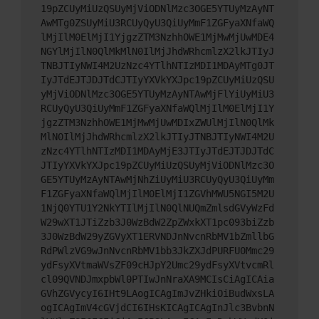
19pZCUyMiUzQSUyMjViODNlMzc3OGE5YTUyMzAyNT
AwMTg0ZSUyMiU3RCUyQyU3QiUyMmF1ZGFyaXNfaWQ
lMjIlM0ElMjI1YjgzZTM3NzhhOWE1MjMwMjUwMDE4
NGYlMjIlN0QlMkMlN0IlMjJhdWRhcmlzX2lkJTIyJ
TNBJTIyNWI4M2UzNzc4YTlhNTIzMDI1MDAyMTg0JT
IyJTdEJTJDJTdCJTIyYXVkYXJpc19pZCUyMiUzQSU
yMjViODNlMzc3OGE5YTUyMzAyNTAwMjFlYiUyMiU3
RCUyQyU3QiUyMmF1ZGFyaXNfaWQlMjIlM0ElMjI1Y
jgzZTM3NzhhOWE1MjMwMjUwMDIxZWUlMjIlN0QlMk
MlN0IlMjJhdWRhcmlzX2lkJTIyJTNBJTIyNWI4M2U
zNzc4YTlhNTIzMDI1MDAyMjE3JTIyJTdEJTJDJTdC
JTIyYXVkYXJpc19pZCUyMiUzQSUyMjViODNlMzc3O
GE5YTUyMzAyNTAwMjNhZiUyMiU3RCUyQyU3QiUyMm
F1ZGFyaXNfaWQlMjIlM0ElMjI1ZGVhMWU5NGI5M2U
1NjQ0YTU1Y2NkYTIlMjIlN0QlNUQmZmlsdGVyWzFd
W29wXT1JTiZzb3J0WzBdW2ZpZWxkXT1pc093biZzb
3J0WzBdW29yZGVyXT1ERVNDJnNvcnRbMV1bZmllbG
RdPWlzVG9wJnNvcnRbMV1bb3JkZXJdPURFU0Mmc29
ydFsyXVtmaWVsZF09cHJpY2Umc29ydFsyXVtvcmRl
cl09QVNDJmxpbWl0PTIwJnNraXA9MCIsCiAgICAia
GVhZGVycyI6IHt9LAogICAgImJvZHkiOiBudWxsLA
ogICAgImV4cGVjdCI6IHsKICAgICAgInJlc3BvbnN