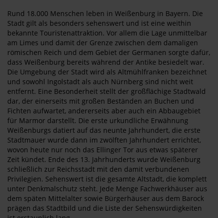
Rund 18.000 Menschen leben in Weißenburg in Bayern. Die
Stadt gilt als besonders sehenswert und ist eine weithin
bekannte Touristenattraktion. Vor allem die Lage unmittelbar
am Limes und damit der Grenze zwischen dem damaligen
römischen Reich und dem Gebiet der Germanen sorgte dafür,
dass Weißenburg bereits während der Antike besiedelt war.
Die Umgebung der Stadt wird als Altmühlfranken bezeichnet
und sowohl Ingolstadt als auch Nürnberg sind nicht weit
entfernt. Eine Besonderheit stellt der großflächige Stadtwald
dar, der einerseits mit großen Beständen an Buchen und
Fichten aufwartet, andererseits aber auch ein Abbaugebiet
für Marmor darstellt. Die erste urkundliche Erwähnung
Weißenburgs datiert auf das neunte Jahrhundert, die erste
Stadtmauer wurde dann im zwölften Jahrhundert errichtet,
wovon heute nur noch das Ellinger Tor aus etwas späterer
Zeit kündet. Ende des 13. Jahrhunderts wurde Weißenburg
schließlich zur Reichsstadt mit den damit verbundenen
Privilegien. Sehenswert ist die gesamte Altstadt, die komplett
unter Denkmalschutz steht. Jede Menge Fachwerkhäuser aus
dem späten Mittelalter sowie Bürgerhäuser aus dem Barock
prägen das Stadtbild und die Liste der Sehenswürdigkeiten
ist erstaunlich lang.