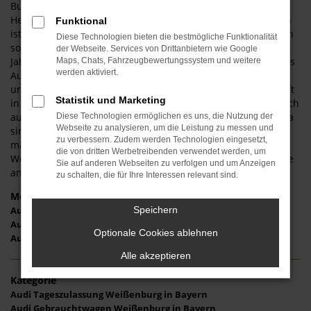
Bundesstraße wechseln, erweist sich Audi als bester
Hersteller. Die Bandbreite an unterschiedlichen Fahrzeugen
Funktional
ist breit und wir vom Automobilecenter Schmid bieten Ihnen
Diese Technologien bieten die bestmögliche Funktionalität
sowohl Neuwagen als auch Tageszulassungen, sowohl
der Webseite. Services von Drittanbietern wie Google
Jahreswagen als auch Gebrauchtwagen. Für Ihren Kauf eines
Maps, Chats, Fahrzeugbewertungssystem und weitere
werden aktiviert.
Audi in Weißenburg in Bayern bringen wir die Kompetenz
und Erfahrung aus mehr als 40 Jahren im Automobilgeschäft
Statistik und Marketing
in die Beratung ein. Hinzu kommt, dass wir selbstverständlich
auch nach dem Kauf mit unserer Meisterwerkstatt für Sie da
Diese Technologien ermöglichen es uns, die Nutzung der
Webseite zu analysieren, um die Leistung zu messen und
sind. Freuen Sie sich auf ein indivduelles und
zu verbessern. Zudem werden Technologien eingesetzt,
maßgeschneidertes Fahrzeug von Audi für Ihre Mobilität in
die von dritten Werbetreibenden verwendet werden, um
Weißenburg in Bayern und sprechen Sie uns jederzeit gerne
Sie auf anderen Webseiten zu verfolgen und um Anzeigen
an.
zu schalten, die für Ihre Interessen relevant sind.
Modelle
Speichern
Audi A3 Weißenburg in Bayern
Audi A4 Weißenburg in Bayern
Optionale Cookies ablehnen
Audi Q2 Weißenburg in Bayern
Alle akzeptieren
Kategorie
Audi Tageszulassung Weißenburg in Bayern
Audi Gebrauchtwagen Weißenburg in Bayern