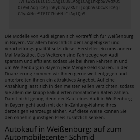
lVHlwZSI6ICIiCiAgICB9LAogICAgInRpbWVvdXQi
OiAwLAogICAgInByb2dyZXNzIjogbnVsbCwKICAgI
CJyaXNreSI6IGZhbHNlCiAgfQp9
Die Modelle von Audi eignen sich vortrefflich für Weißenburg
in Bayern. Vor allem hinsichtlich der Langlebigkeit und
Verarbeitungsqualität setzt dieser Hersteller ein ums andere
Mal Maßstäbe. Des Weiteren sind Fahrzeuge von Audi
sparsam und effizient, sodass Sie bei Ihren Fahrten in und
um Weißenburg in Bayern jede Menge Geld sparen. In der
Finanzierung kommen wir Ihnen gerne weit entgegen und
unterbreiten Ihnen ein attraktives Angebot. Auf eine
Anzahlung lässt sich in den meisten Fällen verzichten, sodass
Sie allein die knapp kalkulierten monatlichen Raten zahlen.
Damit nicht genug, denn der Kauf eines Audi in Weißenburg
in Bayern geht auch mit der In-Zahlung-Nahme Ihres
derzeitigen Fahrzeugs einher. Auf diese Weise können Sie
den ohnehin günstigen Preis zusätzlich senken.
Autokauf in Weißenburg: auf zum
Automobilecenter Schmid