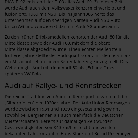
DKW F102 entstand der F103 alias Audi 60. Zu dieser Zeit
wurde Audi auch dem Volkswagenkonzern einverleibt und
fusionierte 1969 mit NSU. Bis ins Jahr 1985 hörte das
Unternehmen auf den sperrigen Namen Audi NSU Auto
Union AG und wurde erst dann in Audi AG umbenannt.
Zu den frühen Erfolgsmodellen gehörten der Audi 80 für die
Mittelklasse sowie der Audi 100, mit dem die obere
Mittelklasse abgedeckt wurde. Einen echten Meilenstein
früherer Jahre stellte der Audi quattro dar, mit dem erstmals
ein Allradantrieb in einem Serienfahrzeug Einzug hielt. Des
Weiteren gilt Audi mit dem Audi 50 als „Erfinder“ des
späteren VW Polo.
Audi auf Rallye- und Rennstrecken
Die reiche Tradition von Audi im Rennsport begann mit den
„Silberpfeilen“ der 1930er Jahre. Der Auto Union Rennwagen
wurde zwischen 1934 und 1939 eingesetzt und gewinnt
sowohl bei Bergrennen als auch mehrfach die Deutschen
Meisterschaften. Bereits zur damaligen Zeit wurden
Geschwindigkeiten von 340 km/h erreicht und zu den
bekannten Fahrern zählen Hans Stuck und Bernd Rosemeyer.