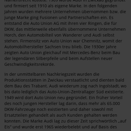
und firmiert seit 1910 als eigene Marke. In den folgenden
Jahren wurden mehrere Unternehmen übernommen bzw. die
junge Marke ging Fusionen und Partnerschaften ein. Es
entstand die Auto Union AG mit ihren vier Ringen, die für
DKW, das mittlerweile ebenfalls übernommene Unternehmen
Horch, den Automobilteil von Wanderer und Audi selbst
stehen. Firmensitz von Auto Union war Chemnitz, womit der
Automobilhersteller Sachsen treu blieb. Die 1930er Jahre
zeigten Auto Union gleichauf mit Mercedes-Benz beim Bau
der legendären Silberpfeile und beim Aufstellen neuer
Geschwindigkeitsrekorde.
In der unmittelbaren Nachkriegszeit wurden die
Produktionsstätten in Zwickau verstaatlicht und dienten bald
dem Bau des Trabant. Audi wiederum zog nach Ingolstadt, wo
bis dato lediglich das Auto-Union-Zentrallager Süd existierte.
1949 wird dort Auto Union neu gegründet. Ein früher Vorteil
des noch jungen Hersteller lag darin, dass mehr als 65.000
DKW-Fahrzeuge noch existierten und daher sowohl mit
Ersatzteilen gehandelt als auch Kunden gehalten werden
konnten. Die Marke Audi lag zu dieser Zeit sprichwörtlich „auf
Eis“ und wurde erst 1965 wiederbelebt und auf Basis des