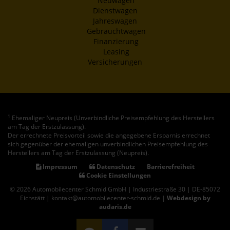
Neuwagen
Dienstwagen
Jahreswagen
Gebrauchtwagen
Finanzierung
Leasing
Versicherungen
1
Ehemaliger Neupreis (Unverbindliche Preisempfehlung des Herstellers
am Tag der Erstzulassung).
Der errechnete Preisvorteil sowie die angegebene Ersparnis errechnet
sich gegenüber der ehemaligen unverbindlichen Preisempfehlung des
Herstellers am Tag der Erstzulassung (Neupreis).
Impressum
Datenschutz
Barrierefreiheit
Cookie Einstellungen
© 2026 Automobilecenter Schmid GmbH | Industriestraße 30 | DE-85072
Eichstätt | kontakt@automobilecenter-schmid.de |
Webdesign by
audaris.de