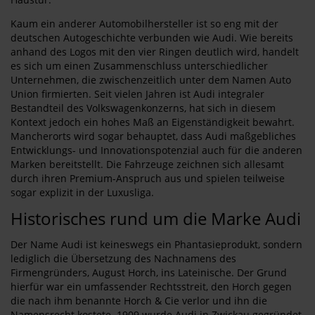
Kaum ein anderer Automobilhersteller ist so eng mit der
deutschen Autogeschichte verbunden wie Audi. Wie bereits
anhand des Logos mit den vier Ringen deutlich wird, handelt
es sich um einen Zusammenschluss unterschiedlicher
Unternehmen, die zwischenzeitlich unter dem Namen Auto
Union firmierten. Seit vielen Jahren ist Audi integraler
Bestandteil des Volkswagenkonzerns, hat sich in diesem
Kontext jedoch ein hohes Maß an Eigenständigkeit bewahrt.
Mancherorts wird sogar behauptet, dass Audi maßgebliches
Entwicklungs- und Innovationspotenzial auch für die anderen
Marken bereitstellt. Die Fahrzeuge zeichnen sich allesamt
durch ihren Premium-Anspruch aus und spielen teilweise
sogar explizit in der Luxusliga.
Historisches rund um die Marke Audi
Der Name Audi ist keineswegs ein Phantasieprodukt, sondern
lediglich die Übersetzung des Nachnamens des
Firmengründers, August Horch, ins Lateinische. Der Grund
hierfür war ein umfassender Rechtsstreit, den Horch gegen
die nach ihm benannte Horch & Cie verlor und ihn die
Namensrecht kostete. 1909 wurde Audi in Zwickau gegründet