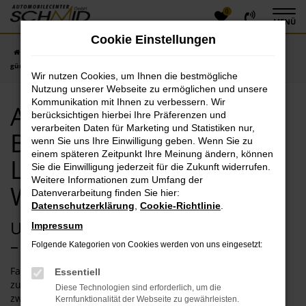
0
Zum
MENÜ
Hauptinhalt
Cookie Einstellungen
springen
Startseite
Weißenburg in Bayern
Audi in Weißenburg in Bayern
günstig kaufen | Lieferservice nach Weißenburg in Bayern
Wir nutzen Cookies, um Ihnen die bestmögliche
Nutzung unserer Webseite zu ermöglichen und unsere
Kommunikation mit Ihnen zu verbessern. Wir
Audi in Weißenburg in
berücksichtigen hierbei Ihre Präferenzen und
verarbeiten Daten für Marketing und Statistiken nur,
Bayern günstig kaufen |
wenn Sie uns Ihre Einwilligung geben. Wenn Sie zu
einem späteren Zeitpunkt Ihre Meinung ändern, können
Lieferservice nach
Sie die Einwilligung jederzeit für die Zukunft widerrufen.
Weitere Informationen zum Umfang der
Weißenburg in Bayern
Datenverarbeitung finden Sie hier:
Datenschutzerklärung
,
Cookie-Richtlinie
.
Unterwegs in Weißenburg in Bayern
Impressum
– künftig im Audi?
Folgende Kategorien von Cookies werden von uns eingesetzt:
Fahrten in und um Weißenburg in Bayern erfordern ein
Essentiell
zuverlässiges Fahrzeug. Vor allem, wenn Sie immer wieder
Diese Technologien sind erforderlich, um die
zwischen Stadtverkehr und Fahrten auf Autobahn und
Kernfunktionalität der Webseite zu gewährleisten.