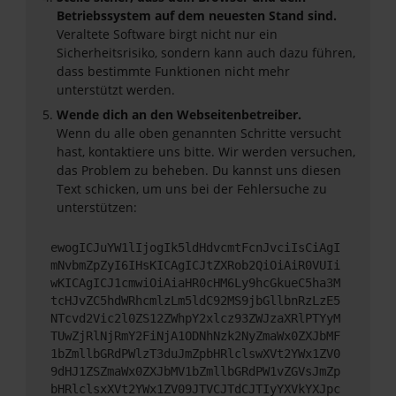
Betriebssystem auf dem neuesten Stand sind.
Veraltete Software birgt nicht nur ein
Sicherheitsrisiko, sondern kann auch dazu führen,
dass bestimmte Funktionen nicht mehr
unterstützt werden.
Wende dich an den Webseitenbetreiber.
Wenn du alle oben genannten Schritte versucht
hast, kontaktiere uns bitte. Wir werden versuchen,
das Problem zu beheben. Du kannst uns diesen
Text schicken, um uns bei der Fehlersuche zu
unterstützen:
ewogICJuYW1lIjogIk5ldHdvcmtFcnJvciIsCiAgI
mNvbmZpZyI6IHsKICAgICJtZXRob2QiOiAiR0VUIi
wKICAgICJ1cmwiOiAiaHR0cHM6Ly9hcGkueC5ha3M
tcHJvZC5hdWRhcmlzLm5ldC92MS9jbGllbnRzLzE5
NTcvd2Vic2l0ZS12ZWhpY2xlcz93ZWJzaXRlPTYyM
TUwZjRlNjRmY2FiNjA1ODNhNzk2NyZmaWx0ZXJbMF
1bZmllbGRdPWlzT3duJmZpbHRlclswXVt2YWx1ZV0
9dHJ1ZSZmaWx0ZXJbMV1bZmllbGRdPW1vZGVsJmZp
bHRlclsxXVt2YWx1ZV09JTVCJTdCJTIyYXVkYXJpc