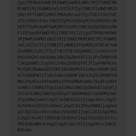
jgzZTM3NzhhOWE1MjMwMjUwMDIzNDclMjIlN0QlMk
MlN0IlMjJhdWRhcmlzX2lkJTIyJTNBJTIyNWI4M2U
zNzc4YTlhNTIzMDI1MDAyMzcwJTIyJTdEJTJDJTdC
JTIyYXVkYXJpc19pZCUyMiUzQSUyMjViODNlMzc3O
GE5YTUyMzAyNTAwMjM3YSUyMiU3RCUyQyU3QiUyMm
F1ZGFyaXNfaWQlMjIlM0ElMjI1YjgzZTM3NzhhOWE
1MjMwMjUwMDIzN2IlMjIlN0QlMkMlN0IlMjJhdWRh
cmlzX2lkJTIyJTNBJTIyNWNjOTQxMGRiOTNlNTYwN
GExMDRiYzRjJTIyJTdEJTVEJmZpbHRlclsxXVtvcF
09SU4mZmlsdGVyWzJdW2ZpZWxkXT11c2FnZVN0YXR
lJmZpbHRlclsyXVt2YWx1ZV09JTVCJTIyVVNFRCUy
MiU1RCZmaWx0ZXJbMl1bb3BdPUlOJnNvcnRbMF1bZ
mllbGRdPWlzT3duJnNvcnRbMF1bb3JkZXJdPURFU0
Mmc29ydFsxXVtmaWVsZF09aXNUb3Amc29ydFsxXVt
vcmRlcl09REVTQyZzb3J0WzJdW2ZpZWxkXT1wcmlj
ZSZzb3J0WzJdW29yZGVyXT1BU0MmbGltaXQ9MjAmc
2tpcD0wIiwKICAgICJoZWFkZXJzIjoge30sCiAgIC
AiYm9keSI6IG51bGwsCiAgICAiZXhwZWN0Ijogewo
gICAgICAicmVzcG9uc2VUeXBlIjogIiIKICAgIH0s
CiAgICAidGltZW91dCI6IDAsCiAgICAicHJvZ3Jlc
3MiOiBudWxsLAogICAgInJpc2t5IjogZmFsc2UKIC
B9Cn0=