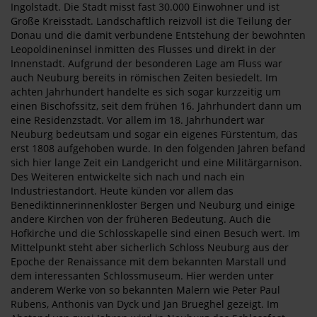
Ingolstadt. Die Stadt misst fast 30.000 Einwohner und ist
Große Kreisstadt. Landschaftlich reizvoll ist die Teilung der
Donau und die damit verbundene Entstehung der bewohnten
Leopoldineninsel inmitten des Flusses und direkt in der
Innenstadt. Aufgrund der besonderen Lage am Fluss war
auch Neuburg bereits in römischen Zeiten besiedelt. Im
achten Jahrhundert handelte es sich sogar kurzzeitig um
einen Bischofssitz, seit dem frühen 16. Jahrhundert dann um
eine Residenzstadt. Vor allem im 18. Jahrhundert war
Neuburg bedeutsam und sogar ein eigenes Fürstentum, das
erst 1808 aufgehoben wurde. In den folgenden Jahren befand
sich hier lange Zeit ein Landgericht und eine Militärgarnison.
Des Weiteren entwickelte sich nach und nach ein
Industriestandort. Heute künden vor allem das
Benediktinnerinnenkloster Bergen und Neuburg und einige
andere Kirchen von der früheren Bedeutung. Auch die
Hofkirche und die Schlosskapelle sind einen Besuch wert. Im
Mittelpunkt steht aber sicherlich Schloss Neuburg aus der
Epoche der Renaissance mit dem bekannten Marstall und
dem interessanten Schlossmuseum. Hier werden unter
anderem Werke von so bekannten Malern wie Peter Paul
Rubens, Anthonis van Dyck und Jan Brueghel gezeigt. Im