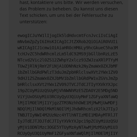
hast, kontaktiere uns bitte. Wir werden versuchen,
das Problem zu beheben. Du kannst uns diesen
Text schicken, um uns bei der Fehlersuche zu
unterstützen:
ewogICJuYW1lIjogIk5ldHdvcmtFcnJvciIsCiAgI
mNvbmZpZyI6IHsKICAgICJtZXRob2QiOiAiR0VUIi
wKICAgICJ1cmwiOiAiaHR0cHM6Ly9hcGkueC5ha3M
tcHJvZC5hdWRhcmlzLm5ldC92MS9jbGllbnRzLzE5
NTcvd2Vic2l0ZS12ZWhpY2xlcz93ZWJzaXRlPTYyM
TUwZjRlNjRmY2FiNjA1ODNhNzk2NyZmaWx0ZXJbMF
1bZmllbGRdPWlzT3duJmZpbHRlclswXVt2YWx1ZV0
9dHJ1ZSZmaWx0ZXJbMV1bZmllbGRdPW1vZGVsJmZp
bHRlclsxXVt2YWx1ZV09JTVCJTdCJTIyYXVkYXJpc
19pZCUyMiUzQSUyMjVhNWNhMzE5ZDA0Y2E5MDg5ND
ViYjUxOSUyMiU3RCUyQyU3QiUyMmF1ZGFyaXNfaWQ
lMjIlM0ElMjI1YjgzZTM3NzhhOWE1MjMwMjUwMDFj
NDQlMjIlN0QlMkMlN0IlMjJhdWRhcmlzX2lkJTIyJ
TNBJTIyNWI4M2UzNzc4YTlhNTIzMDI1MDAyMTRlJT
IyJTdEJTJDJTdCJTIyYXVkYXJpc19pZCUyMiUzQSU
yMjViODNlMzc3OGE5YTUyMzAyNTAwMjMzMSUyMiU3
RCUyQyU3QiUyMmF1ZGFyaXNfaWQlMjIlM0ElMjI1Y