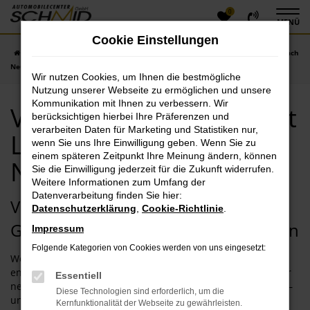
0
Zum
MENÜ
Hauptinhalt
Cookie Einstellungen
springen
Startseite
Neuburg
VW
VW Gebrauchtwagen mit Lieferservice nach
Neuburg
Wir nutzen Cookies, um Ihnen die bestmögliche
Nutzung unserer Webseite zu ermöglichen und unsere
Kommunikation mit Ihnen zu verbessern. Wir
VW Gebrauchtwagen mit
berücksichtigen hierbei Ihre Präferenzen und
verarbeiten Daten für Marketing und Statistiken nur,
Lieferservice nach
wenn Sie uns Ihre Einwilligung geben. Wenn Sie zu
einem späteren Zeitpunkt Ihre Meinung ändern, können
Neuburg
Sie die Einwilligung jederzeit für die Zukunft widerrufen.
Weitere Informationen zum Umfang der
Datenverarbeitung finden Sie hier:
Vertrauensvoll Ihren VW
Datenschutzerklärung
,
Cookie-Richtlinie
.
Gebrauchtwagen für Neuburg kaufen
Impressum
Folgende Kategorien von Cookies werden von uns eingesetzt:
Wenn Sie sich für einen VW Gebrauchtwagen in Neuburg
entscheiden, sparen Sie eine ganze Stange Geld. Gegenüber
Essentiell
neuen Fahrzeugen purzeln die Preise gehörig in den Keller –
Diese Technologien sind erforderlich, um die
und das ohne größere qualitative Einbußen. Wir vom
Kernfunktionalität der Webseite zu gewährleisten.