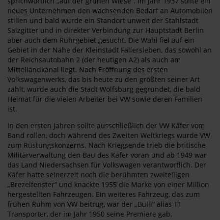
sprichwörtlich „auf der grünen Wiese“. Im Jahr 1937 sollte ein
neues Unternehmen den wachsenden Bedarf an Automobilen
stillen und bald wurde ein Standort unweit der Stahlstadt
Salzgitter und in direkter Verbindung zur Hauptstadt Berlin
aber auch dem Ruhrgebiet gesucht. Die Wahl fiel auf ein
Gebiet in der Nähe der Kleinstadt Fallersleben, das sowohl an
der Reichsautobahn 2 (der heutigen A2) als auch am
Mittellandkanal liegt. Nach Eröffnung des ersten
Volkswagenwerks, das bis heute zu den größten seiner Art
zählt, wurde auch die Stadt Wolfsburg gegründet, die bald
Heimat für die vielen Arbeiter bei VW sowie deren Familien
ist.
In den ersten Jahren sollte ausschließlich der VW Käfer vom
Band rollen, doch während des Zweiten Weltkriegs wurde VW
zum Rüstungskonzerns. Nach Kriegsende trieb die britische
Militärverwaltung den Bau des Käfer voran und ab 1949 war
das Land Niedersachsen für Volkswagen verantwortlich. Der
Käfer hatte seinerzeit noch die berühmten zweiteiligen
„Brezelfenster“ und knackte 1955 die Marke von einer Million
hergestellten Fahrzeugen. Ein weiteres Fahrzeug, das zum
frühen Ruhm von VW beitrug, war der „Bulli“ alias T1
Transporter, der im Jahr 1950 seine Premiere gab.