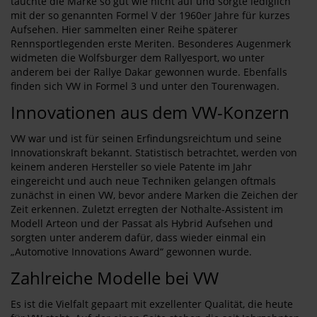
tauchte die Marke so gut wie nicht auf und sorgte lediglich
mit der so genannten Formel V der 1960er Jahre für kurzes
Aufsehen. Hier sammelten einer Reihe späterer
Rennsportlegenden erste Meriten. Besonderes Augenmerk
widmeten die Wolfsburger dem Rallyesport, wo unter
anderem bei der Rallye Dakar gewonnen wurde. Ebenfalls
finden sich VW in Formel 3 und unter den Tourenwagen.
Innovationen aus dem VW-Konzern
VW war und ist für seinen Erfindungsreichtum und seine
Innovationskraft bekannt. Statistisch betrachtet, werden von
keinem anderen Hersteller so viele Patente im Jahr
eingereicht und auch neue Techniken gelangen oftmals
zunächst in einen VW, bevor andere Marken die Zeichen der
Zeit erkennen. Zuletzt erregten der Nothalte-Assistent im
Modell Arteon und der Passat als Hybrid Aufsehen und
sorgten unter anderem dafür, dass wieder einmal ein
„Automotive Innovations Award“ gewonnen wurde.
Zahlreiche Modelle bei VW
Es ist die Vielfalt gepaart mit exzellenter Qualität, die heute