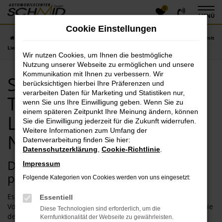
0
Zum
MENÜ
Hauptinhalt
Cookie Einstellungen
springen
Startseite
Neuburg
Seat
Seat Ibiza
Seat Ibiza Tageszulassung mit
Lieferservice nach Neuburg
Wir nutzen Cookies, um Ihnen die bestmögliche
Nutzung unserer Webseite zu ermöglichen und unsere
Kommunikation mit Ihnen zu verbessern. Wir
Seat Ibiza
berücksichtigen hierbei Ihre Präferenzen und
verarbeiten Daten für Marketing und Statistiken nur,
Tageszulassung mit
wenn Sie uns Ihre Einwilligung geben. Wenn Sie zu
einem späteren Zeitpunkt Ihre Meinung ändern, können
Lieferservice nach
Sie die Einwilligung jederzeit für die Zukunft widerrufen.
Weitere Informationen zum Umfang der
Neuburg
Datenverarbeitung finden Sie hier:
Datenschutzerklärung
,
Cookie-Richtlinie
.
Dank Seat Ibiza Tageszulassung
Impressum
purzeln die Preise in Neuburg
Folgende Kategorien von Cookies werden von uns eingesetzt:
Es ist keine Zauberei, sondern eine etablierte
Essentiell
Vorgehensweise. Mit einer Seat Ibiza Tageszulassung sind Sie
Diese Technologien sind erforderlich, um die
deutlich günstiger in Neuburg unterwegs als mit einem
Kernfunktionalität der Webseite zu gewährleisten.