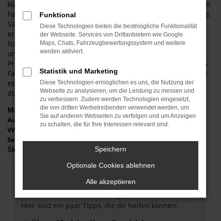
klassischen Neuwagen. Wohlgemerkt: die Rede ist von einem
Fahrzeug, das noch keinen einzigen Kilometer bewegt wurde.
Funktional
Sie dürfen sich somit auf die Jungfernfahrt freuen und
Diese Technologien bieten die bestmögliche Funktionalität
erhalten ein Fahrzeug ohne jede Gebrauchsspuren. Sie
der Webseite. Services von Drittanbietern wie Google
fragen sich, wie die Seat Ibiza Tageszulassung funktioniert
Maps, Chats, Fahrzeugbewertungssystem und weitere
werden aktiviert.
und was der Trick dahinter ist? Ganz einfach: um die
Preisvorgaben seitens des Herstellers zu umgehen, wird das
Statistik und Marketing
Fahrzeug für einen Tag zugelassen. Auf diese Weise handelt
es sich formell nicht mehr um einen Neuwagen und schon
Diese Technologien ermöglichen es uns, die Nutzung der
Webseite zu analysieren, um die Leistung zu messen und
dürfen die Preise frei gestaltet werden.
zu verbessern. Zudem werden Technologien eingesetzt,
die von dritten Werbetreibenden verwendet werden, um
Marken
Sie auf anderen Webseiten zu verfolgen und um Anzeigen
Audi
zu schalten, die für Ihre Interessen relevant sind.
VW
Seat
Speichern
Škoda
Optionale Cookies ablehnen
Fehler: Network Error
Alle akzeptieren
Beim Laden ist ein Fehler aufgetreten.
Hier sind ein paar Tipps, die dir helfen können: