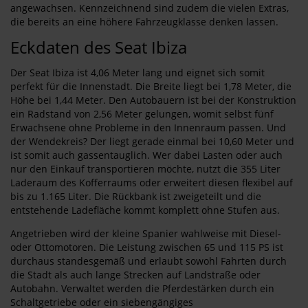
angewachsen. Kennzeichnend sind zudem die vielen Extras,
die bereits an eine höhere Fahrzeugklasse denken lassen.
Eckdaten des Seat Ibiza
Der Seat Ibiza ist 4,06 Meter lang und eignet sich somit
perfekt für die Innenstadt. Die Breite liegt bei 1,78 Meter, die
Höhe bei 1,44 Meter. Den Autobauern ist bei der Konstruktion
ein Radstand von 2,56 Meter gelungen, womit selbst fünf
Erwachsene ohne Probleme in den Innenraum passen. Und
der Wendekreis? Der liegt gerade einmal bei 10,60 Meter und
ist somit auch gassentauglich. Wer dabei Lasten oder auch
nur den Einkauf transportieren möchte, nutzt die 355 Liter
Laderaum des Kofferraums oder erweitert diesen flexibel auf
bis zu 1.165 Liter. Die Rückbank ist zweigeteilt und die
entstehende Ladefläche kommt komplett ohne Stufen aus.
Angetrieben wird der kleine Spanier wahlweise mit Diesel-
oder Ottomotoren. Die Leistung zwischen 65 und 115 PS ist
durchaus standesgemäß und erlaubt sowohl Fahrten durch
die Stadt als auch lange Strecken auf Landstraße oder
Autobahn. Verwaltet werden die Pferdestärken durch ein
Schaltgetriebe oder ein siebengängiges