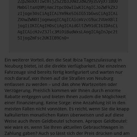
2ZpZWxkXT1wcmljZSZzb3J0WzJdW29yZGVyXT1BU0
MmbGltaXQ9MjAmc2tpcD0wIiwKICAgICJoZWFkZXJ
zIjoge30sCiAgICAiYm9keSI6IG51bGwsCiAgICAi
ZXhwZWN0IjogewogICAgICAicmVzcG9uc2VUeXBlI
jogIiIKICAgIH0sCiAgICAidGltZW91dCI6IDAsCi
AgICAicHJvZ3Jlc3MiOiBudWxsLAogICAgInJpc2t
5IjogZmFsc2UKICB9Cn0=
Ein weiterer Vorteil, den die Seat Ibiza Tageszulassung in
Neuburg bietet, ist die direkte Verfügbarkeit. Die einzelnen
Fahrzeuge sind bereits fertig konfiguriert und warten nur
noch darauf, von Ihnen auf die Straßen von Neuburg
entlassen zu werden – und das ohne Wartezeiten oder
Verzögerung. Preislich kommen wir Ihnen durch enorme
Rabatte entgegen und bieten Ihnen zudem die Möglichkeit
einer Finanzierung. Keine Sorge: eine Anzahlung ist in den
meisten Fällen nicht vonnöten. Es reicht, wenn Sie die knapp
kalkulierten monatlichen Raten überweisen und auf diese
Weise auch Ihren Geldbeutel schonen. Apropos Geldbeutel:
wie wäre es, wenn Sie Ihren aktuellen Gebrauchtwagen in
Zahlung gäben? Auch so lässt sich der Preis drücken und am