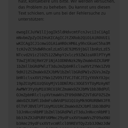
hast, kontaktiere uns bitte. Wir werden versuchen,
das Problem zu beheben. Du kannst uns diesen
Text schicken, um uns bei der Fehlersuche zu
unterstützen:
ewogICJuYW1lIjogIk5ldHdvcmtFcnJvciIsCiAgI
mNvbmZpZyI6IHsKICAgICJtZXRob2QiOiAiR0VUIi
wKICAgICJ1cmwiOiAiaHR0cHM6Ly9hcGkueC5ha3M
tcHJvZC5hdWRhcmlzLm5ldC92MS9jbGllbnRzLzE5
NTcvd2Vic2l0ZS12ZWhpY2xlcz93ZWJzaXRlPTYyM
TUwZjRlNjRmY2FiNjA1ODNhNzk2NyZmaWx0ZXJbMF
1bZmllbGRdPWlzT3duJmZpbHRlclswXVt2YWx1ZV0
9dHJ1ZSZmaWx0ZXJbMV1bZmllbGRdPW1vZGVsJmZp
bHRlclsxXVt2YWx1ZV09JTVCJTdCJTIyYXVkYXJpc
19pZCUyMiUzQSUyMjViODNlMzc3OGE5YTUyMzAyNT
AwMWY3YyUyMiU3RCU1RCZmaWx0ZXJbMV1bb3BdPUl
OJmZpbHRlclsyXVtmaWVsZF09dXNhZ2VTdGF0ZSZm
aWx0ZXJbMl1bdmFsdWVdPSU1QiUyMk9ORURBWVJFR
0lTVFJBVElPTiUyMiU1RCZmaWx0ZXJbMl1bb3BdPU
lOJnNvcnRbMF1bZmllbGRdPWlzT3duJnNvcnRbMF1
bb3JkZXJdPURFU0Mmc29ydFsxXVtmaWVsZF09aXNU
b3Amc29ydFsxXVtvcmRlcl09REVTQyZzb3J0WzJdW