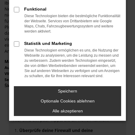
Ibiza Neuwagen besonders effizient und sparsam durch
Neuburg fährt. Darüber hinaus eignet sich das Fahrzeug
Funktional
nicht nur für den Stadtverkehr von Neuburg, sondern auch
Diese Technologien bieten die bestmögliche Funktionalität
für Fahrten über Land bzw. auf der Autobahn. Ein weiterer
der Webseite. Services von Drittanbietern wie Google
Pluspunkt ist die Ausstattung. Nicht nur Experten wissen,
Maps, Chats, Fahrzeugbewertungssystem und weitere
werden aktiviert.
dass der Seat Ibiza Neuwagen im direkten Vergleich mit
vielen Kontrahenten die Nase vorn hat. Gemeinsam mit
Statistik und Marketing
einem soliden Preis-Leistungs-Verhältnis entsteht ein
Angebot, das Sie nicht ablehnen sollten.
Diese Technologien ermöglichen es uns, die Nutzung der
Webseite zu analysieren, um die Leistung zu messen und
Marken
zu verbessern. Zudem werden Technologien eingesetzt,
die von dritten Werbetreibenden verwendet werden, um
Audi
Sie auf anderen Webseiten zu verfolgen und um Anzeigen
VW
zu schalten, die für Ihre Interessen relevant sind.
Seat
Škoda
Speichern
Fehler: Network Error
Optionale Cookies ablehnen
Alle akzeptieren
Beim Laden ist ein Fehler aufgetreten.
Hier sind ein paar Tipps, die dir helfen können:
Überprüfe deine Firewall und deine