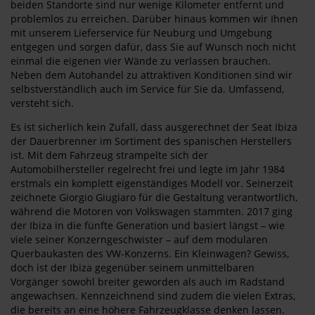
beiden Standorte sind nur wenige Kilometer entfernt und
problemlos zu erreichen. Darüber hinaus kommen wir Ihnen
mit unserem Lieferservice für Neuburg und Umgebung
entgegen und sorgen dafür, dass Sie auf Wunsch noch nicht
einmal die eigenen vier Wände zu verlassen brauchen.
Neben dem Autohandel zu attraktiven Konditionen sind wir
selbstverständlich auch im Service für Sie da. Umfassend,
versteht sich.
Es ist sicherlich kein Zufall, dass ausgerechnet der Seat Ibiza
der Dauerbrenner im Sortiment des spanischen Herstellers
ist. Mit dem Fahrzeug strampelte sich der
Automobilhersteller regelrecht frei und legte im Jahr 1984
erstmals ein komplett eigenständiges Modell vor. Seinerzeit
zeichnete Giorgio Giugiaro für die Gestaltung verantwortlich,
während die Motoren von Volkswagen stammten. 2017 ging
der Ibiza in die fünfte Generation und basiert längst – wie
viele seiner Konzerngeschwister – auf dem modularen
Querbaukasten des VW-Konzerns. Ein Kleinwagen? Gewiss,
doch ist der Ibiza gegenüber seinem unmittelbaren
Vorgänger sowohl breiter geworden als auch im Radstand
angewachsen. Kennzeichnend sind zudem die vielen Extras,
die bereits an eine höhere Fahrzeugklasse denken lassen.