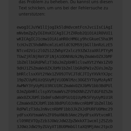
das Problem zu beheben. Du kannst uns diesen
Text schicken, um uns bei der Fehlersuche zu
unterstützen:
ewogICJuYW1lIjogIk5ldHdvcmtFcnJvciIsCiAgI
mNvbmZpZyI6IHsKICAgICJtZXRob2QiOiAiR0VUIi
wKICAgICJ1cmwiOiAiaHR0cHM6Ly9hcGkueC5ha3M
tcHJvZC5hdWRhcmlzLm5ldC92MS9jbGllbnRzLzE5
NTcvd2Vic2l0ZS12ZWhpY2xlcz93ZWJzaXRlPTYyM
TUwZjRlNjRmY2FiNjA1ODNhNzk2NyZmaWx0ZXJbMF
1bZmllbGRdPWlzT3duJmZpbHRlclswXVt2YWx1ZV0
9dHJ1ZSZmaWx0ZXJbMV1bZmllbGRdPW1vZGVsJmZp
bHRlclsxXVt2YWx1ZV09JTVCJTdCJTIyYXVkYXJpc
19pZCUyMiUzQSUyMjViODNlMzc3OGE5YTUyMzAyNT
AwMWY3YyUyMiU3RCU1RCZmaWx0ZXJbMV1bb3BdPUl
OJmZpbHRlclsyXVtmaWVsZF09dXNhZ2VTdGF0ZSZm
aWx0ZXJbMl1bdmFsdWVdPSU1QiUyMk5FVyUyMiU1R
CZmaWx0ZXJbMl1bb3BdPUlOJnNvcnRbMF1bZmllbG
RdPWlzT3duJnNvcnRbMF1bb3JkZXJdPURFU0Mmc29
ydFsxXVtmaWVsZF09aXNUb3Amc29ydFsxXVtvcmRl
cl09REVTQyZzb3J0WzJdW2ZpZWxkXT1wcmljZSZzb
3J0WzJdW29yZGVyXT1BU0MmbGltaXQ9MjAmc2tpcD