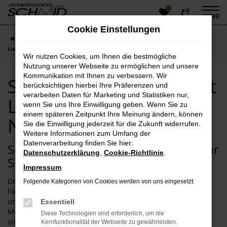
0
Zum
MENÜ
Hauptinhalt
Cookie Einstellungen
springen
Startseite
Neuburg
Seat
Seat Ibiza
Seat Ibiza Neuwagen mit
Lieferservice nach Neuburg
Wir nutzen Cookies, um Ihnen die bestmögliche
Nutzung unserer Webseite zu ermöglichen und unsere
Kommunikation mit Ihnen zu verbessern. Wir
Seat Ibiza Neuwagen mit
berücksichtigen hierbei Ihre Präferenzen und
verarbeiten Daten für Marketing und Statistiken nur,
Lieferservice nach
wenn Sie uns Ihre Einwilligung geben. Wenn Sie zu
einem späteren Zeitpunkt Ihre Meinung ändern, können
Neuburg
Sie die Einwilligung jederzeit für die Zukunft widerrufen.
Weitere Informationen zum Umfang der
Datenverarbeitung finden Sie hier:
Sorgenfrei durch Neuburg fahren: Ihr
Datenschutzerklärung
,
Cookie-Richtlinie
.
Seat Ibiza Neuwagen wartet
Impressum
Der Seat Ibiza Neuwagen ist eines der attraktivsten
Folgende Kategorien von Cookies werden von uns eingesetzt:
Fahrzeuge, mit dem man in Neuburg und Umgebung
unterwegs sein kann. Manche Menschen bezeichnen das
Essentiell
Modell zu Recht als Traumwagen, was viele Gründe hat. Da
Diese Technologien sind erforderlich, um die
sind zum einen die aktuellen Motoren, mit denen der Seat
Kernfunktionalität der Webseite zu gewährleisten.