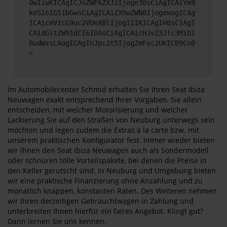
0wIiwKICAgICJoZWFkZXJzIjoge30sCiAgICAiYm9
keSI6IG51bGwsCiAgICAiZXhwZWN0IjogewogICAg
ICAicmVzcG9uc2VUeXBlIjogIiIKICAgIH0sCiAgI
CAidGltZW91dCI6IDAsCiAgICAicHJvZ3Jlc3MiOi
BudWxsLAogICAgInJpc2t5IjogZmFsc2UKICB9Cn0
=
Im Automobilecenter Schmid erhalten Sie Ihren Seat Ibiza
Neuwagen exakt entsprechend Ihrer Vorgaben. Sie allein
entscheiden, mit welcher Motorisierung und welcher
Lackierung Sie auf den Straßen von Neuburg unterwegs sein
möchten und legen zudem die Extras à la carte bzw. mit
unserem praktischen Konfigurator fest. Immer wieder bieten
wir Ihnen den Seat Ibiza Neuwagen auch als Sondermodell
oder schnüren tolle Vorteilspakete, bei denen die Preise in
den Keller gerutscht sind. In Neuburg und Umgebung bieten
wir eine praktische Finanzierung ohne Anzahlung und zu
monatlich knappen, konstanten Raten. Des Weiteren nehmen
wir Ihren derzeitigen Gebrauchtwagen in Zahlung und
unterbreiten Ihnen hierfür ein faires Angebot. Klingt gut?
Dann lernen Sie uns kennen.