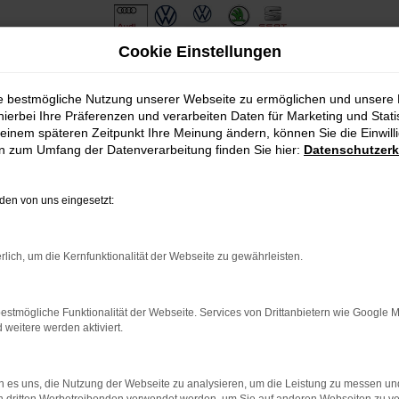
Cookie Einstellungen
erservice nach Neuburg
ie bestmögliche Nutzung unserer Webseite zu ermöglichen und unsere
hierbei Ihre Präferenzen und verarbeiten Daten für Marketing und Stati
it Lieferservice nach Ne
einem späteren Zeitpunkt Ihre Meinung ändern, können Sie die Einwillig
en zum Umfang der Datenverarbeitung finden Sie hier:
Datenschutzerk
udi A4 Gebrauchtwagen in Neuburg
en von uns eingesetzt:
schlagen wir Ihnen einen gut erhaltenen Audi A4 Gebrauchtwagen 
tion hat der Audi A4 Gebrauchtwagen seine Eignung unter Beweis ge
 durch seine Sicherheitsmerkmale. Wir sind seit mehr als 40 Jah
rlich, um die Kernfunktionalität der Webseite zu gewährleisten.
wagen. Bei uns profitieren Sie von exzellenten Preisen und einem 
estmögliche Funktionalität der Webseite. Services von Drittanbietern wie Google 
: Network Error
eitere werden aktiviert.
 ist ein Fehler aufgetreten.
ein paar Tipps, die dir helfen können:
 es uns, die Nutzung der Webseite zu analysieren, um die Leistung zu messen u