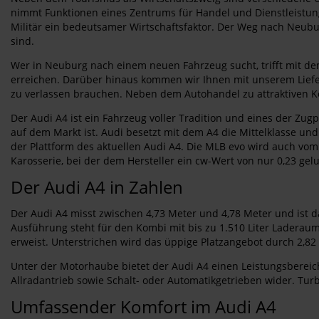
nimmt Funktionen eines Zentrums für Handel und Dienstleistunge
Militär ein bedeutsamer Wirtschaftsfaktor. Der Weg nach Neub
sind.
Wer in Neuburg nach einem neuen Fahrzeug sucht, trifft mit de
erreichen. Darüber hinaus kommen wir Ihnen mit unserem Lief
zu verlassen brauchen. Neben dem Autohandel zu attraktiven Kon
Der Audi A4 ist ein Fahrzeug voller Tradition und eines der Zug
auf dem Markt ist. Audi besetzt mit dem A4 die Mittelklasse und
der Plattform des aktuellen Audi A4. Die MLB evo wird auch vom 
Karosserie, bei der dem Hersteller ein cw-Wert von nur 0,23 ge
Der Audi A4 in Zahlen
Der Audi A4 misst zwischen 4,73 Meter und 4,78 Meter und ist da
Ausführung steht für den Kombi mit bis zu 1.510 Liter Laderau
erweist. Unterstrichen wird das üppige Platzangebot durch 2,8
Unter der Motorhaube bietet der Audi A4 einen Leistungsbereich 
Allradantrieb sowie Schalt- oder Automatikgetrieben wider. Tu
Umfassender Komfort im Audi A4