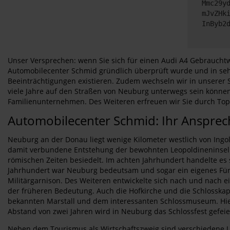
Mmc29y
mJvZHk
InByb2
Unser Versprechen: wenn Sie sich für einen Audi A4 Gebrauchtw
Automobilecenter Schmid gründlich überprüft wurde und in sehr
Beeinträchtigungen existieren. Zudem wechseln wir in unserer S
viele Jahre auf den Straßen von Neuburg unterwegs sein könn
Familienunternehmen. Des Weiteren erfreuen wir Sie durch Top-
Automobilecenter Schmid: Ihr Ansprech
Neuburg an der Donau liegt wenige Kilometer westlich von Ingols
damit verbundene Entstehung der bewohnten Leopoldineninsel i
römischen Zeiten besiedelt. Im achten Jahrhundert handelte es s
Jahrhundert war Neuburg bedeutsam und sogar ein eigenes Fürst
Militärgarnison. Des Weiteren entwickelte sich nach und nach 
der früheren Bedeutung. Auch die Hofkirche und die Schlosskap
bekannten Marstall und dem interessanten Schlossmuseum. Hier
Abstand von zwei Jahren wird in Neuburg das Schlossfest gefeier
Neben dem Tourismus als Wirtschaftszweig sind verschiedene U