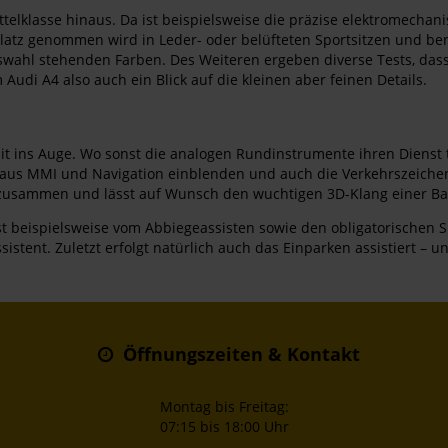
elklasse hinaus. Da ist beispielsweise die präzise elektromechan
latz genommen wird in Leder- oder belüfteten Sportsitzen und ber
wahl stehenden Farben. Des Weiteren ergeben diverse Tests, das
udi A4 also auch ein Blick auf die kleinen aber feinen Details.
pit ins Auge. Wo sonst die analogen Rundinstrumente ihren Dienst t
en aus MMI und Navigation einblenden und auch die Verkehrszeich
zusammen und lässt auf Wunsch den wuchtigen 3D-Klang einer Ban
 ist beispielsweise vom Abbiegeassisten sowie den obligatorischen
sistent. Zuletzt erfolgt natürlich auch das Einparken assistiert – 
Öffnungszeiten & Kontakt
Montag bis Freitag:
07:15 bis 18:00 Uhr