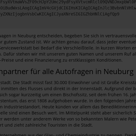
dFsyXVtmaWVsZF09cHJpY2Umc29ydFsyXVtvcmRlcl09QVNDJmxpbWl0
iOiBudWxsLAogICAgImV4cGVjdCI6IHsKICAgICAgInJlc3BvbnNlVHl
dyZXNzIjogbnVsbCwKICAgICJyaXNreSI6IGZhbHNlCiAgfQp9
agen in Neuburg entscheiden, begeben Sie sich in vertrauensvoll
 gutem Zustand ist. Wir achten genau darauf, dass jeder eventuel
ervicewerkstatt bei Bedarf die Verschleißteile. In kurzen Worten
en. Dafür stehen wir mit unserem guten Namen und unserem Ruf 
Preise und eine Finanzierung zu erstklassigen Konditionen.
partner für alle Autofragen in Neuburg
tadt. Die Stadt misst fast 30.000 Einwohner und ist Große Kreisstad
nmitten des Flusses und direkt in der Innenstadt. Aufgrund der 
ich sogar kurzzeitig um einen Bischofssitz, seit dem frühen 16. J
entum, das erst 1808 aufgehoben wurde. In den folgenden Jahren 
ein Industriestandort. Heute künden vor allem das Benediktinneri
elle sind einen Besuch wert. Im Mittelpunkt steht aber sicherlic
 werden unter anderem Werke von so bekannten Malern wie Peter 
t und zieht zahlreiche Touristen in die Stadt.
nternehmen aus der Glas- und Chemieindustrie zu nennen. Darüber