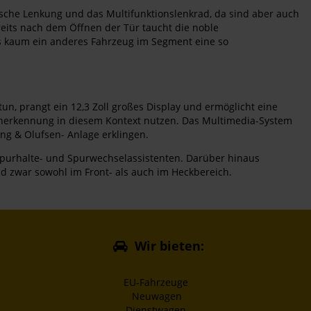
ische Lenkung und das Multifunktionslenkrad, da sind aber auch
eits nach dem Öffnen der Tür taucht die noble
s kaum ein anderes Fahrzeug im Segment eine so
un, prangt ein 12,3 Zoll großes Display und ermöglicht eine
enerkennung in diesem Kontext nutzen. Das Multimedia-System
g & Olufsen- Anlage erklingen.
 Spurhalte- und Spurwechselassistenten. Darüber hinaus
und zwar sowohl im Front- als auch im Heckbereich.
Wir bieten:
EU-Fahrzeuge
Neuwagen
Dienstwagen