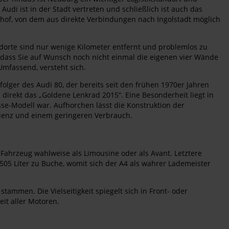
i ist in der Stadt vertreten und schließlich ist auch das
hof, von dem aus direkte Verbindungen nach Ingolstadt möglich
dorte sind nur wenige Kilometer entfernt und problemlos zu
dass Sie auf Wunsch noch nicht einmal die eigenen vier Wände
Umfassend, versteht sich.
folger des Audi 80, der bereits seit den frühen 1970er Jahren
 direkt das „Goldene Lenkrad 2015“. Eine Besonderheit liegt in
asse-Modell war. Aufhorchen lässt die Konstruktion der
izienz und einem geringeren Verbrauch.
s Fahrzeug wahlweise als Limousine oder als Avant. Letztere
05 Liter zu Buche, womit sich der A4 als wahrer Lademeister
ammen. Die Vielseitigkeit spiegelt sich in Front- oder
it aller Motoren.