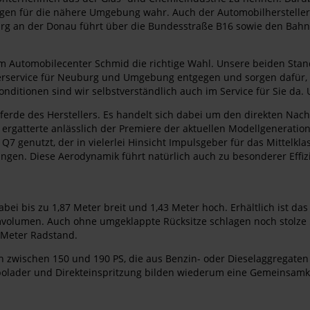
n für die nähere Umgebung wahr. Auch der Automobilhersteller Aud
urg an der Donau führt über die Bundesstraße B16 sowie den Bahn
m Automobilecenter Schmid die richtige Wahl. Unsere beiden Stan
erservice für Neuburg und Umgebung entgegen und sorgen dafür, 
ditionen sind wir selbstverständlich auch im Service für Sie da. 
pferde des Herstellers. Es handelt sich dabei um den direkten Nach
 ergatterte anlässlich der Premiere der aktuellen Modellgeneration
Q7 genutzt, der in vielerlei Hinsicht Impulsgeber für das Mittelkl
lungen. Diese Aerodynamik führt natürlich auch zu besonderer Eff
bei bis zu 1,87 Meter breit und 1,43 Meter hoch. Erhältlich ist da
mvolumen. Auch ohne umgeklappte Rücksitze schlagen noch stolze 5
2 Meter Radstand.
zwischen 150 und 190 PS, die aus Benzin- oder Dieselaggregaten st
rbolader und Direkteinspritzung bilden wiederum eine Gemeinsamke