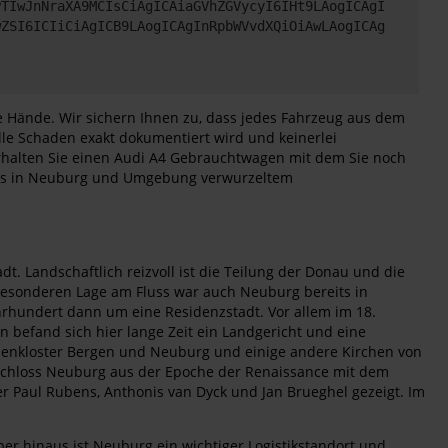
PTIwJnNraXA9MCIsCiAgICAiaGVhZGVycyI6IHt9LAogICAgI
wZSI6ICIiCiAgICB9LAogICAgInRpbWVvdXQiOiAwLAogICAg
e Hände. Wir sichern Ihnen zu, dass jedes Fahrzeug aus dem
le Schaden exakt dokumentiert wird und keinerlei
 erhalten Sie einen Audi A4 Gebrauchtwagen mit dem Sie noch
als in Neuburg und Umgebung verwurzeltem
t. Landschaftlich reizvoll ist die Teilung der Donau und die
besonderen Lage am Fluss war auch Neuburg bereits in
ahrhundert dann um eine Residenzstadt. Vor allem im 18.
befand sich hier lange Zeit ein Landgericht und eine
nnenkloster Bergen und Neuburg und einige andere Kirchen von
h Schloss Neuburg aus der Epoche der Renaissance mit dem
Paul Rubens, Anthonis van Dyck und Jan Brueghel gezeigt. Im
 hinaus ist Neuburg ein wichtiger Logistikstandort und