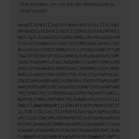
Text schicken, um uns bei der Fehlersuche zu
unterstützen:
ewogICJuYW1lIjogIk5ldHdvcmtFcnJvciIsCiAgI
mNvbmZpZyI6IHsKICAgICJtZXRob2QiOiAiR0VUIi
wKICAgICJ1cmwiOiAiaHR0cHM6Ly9hcGkueC5ha3M
tcHJvZC5hdWRhcmlzLm5ldC92MS9jbGllbnRzLzE5
NTcvd2Vic2l0ZS12ZWhpY2xlcz93ZWJzaXRlPTYyM
TUwZjRlNjRmY2FiNjA1ODNhNzk2NyZmaWx0ZXJbMF
1bZmllbGRdPWlzT3duJmZpbHRlclswXVt2YWx1ZV0
9dHJ1ZSZmaWx0ZXJbMV1bZmllbGRdPW1vZGVsJmZp
bHRlclsxXVt2YWx1ZV09JTVCJTdCJTIyYXVkYXJpc
19pZCUyMiUzQSUyMjViODNlMzc3OGE5YTUyMzAyNT
AwMjMzMSUyMiU3RCUyQyU3QiUyMmF1ZGFyaXNfaWQ
lMjIlM0ElMjI1Y2M5NDEwZGI5M2U1NjA0YTEwNGJj
NGMlMjIlN0QlMkMlN0IlMjJhdWRhcmlzX2lkJTIyJ
TNBJTIyNWQ4NDg4MjJiOTNlNTYzNTMzMDVhOTBlJT
IyJTdEJTJDJTdCJTIyYXVkYXJpc19pZCUyMiUzQSU
yMjY2ZGFiZmExMGI5OGMxMGY5ZjA1YzgxNyUyMiU3
RCU1RCZmaWx0ZXJbMV1bb3BdPUlOJmZpbHRlclsyX
VtmaWVsZF09dXNhZ2VTdGF0ZSZmaWx0ZXJbMl1bdm
FsdWVdPSU1QiUyMk5FVyUyMiU1RCZmaWx0ZXJbMl1