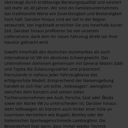
überzeugt durch erstklassige Beratungsqualität und existiert
seit mehr als 40 Jahren. Wir sind ein Familienunternehmen,
das traditionelle Werte wie Zuverlässigkeit und Beständigkeit
hoch hält. Darüber hinaus sind wir tief in der Region
verwurzelt. Von Ingolstadt erreichen Sie uns innerhalb kurzer
Zeit. Darüber hinaus profitieren Sie von unserem
Lieferservice, dank dem Ihr neues Fahrzeug direkt vor Ihrer
Haustür gebracht wird.
Sowohl innerhalb des deutschen Automarktes als auch
international ist VW ein absolutes Schwergewicht. Das
Unternehmen dominiert gemeinsam mit General Motors (GM)
und Toyota die Zulassungszahlen und präsentiert
hierzulande in nahezu jeder Fahrzeugklasse das
erfolgreichste Modell. Entsprechend der Namensgebung
handelt es sich hier um echte „Volkswagen“, wenngleich
zwischen dem Konzern und seinen vielen
Tochterunternehmen wie Audi, Porsche, Seat oder Škoda
sowie der Marke VW zu unterscheiden ist. Darüber hinaus
steht Volkswagen als Konzern auch hinter einer Fülle an
luxuriösen Herstellern wie Bugatti, Bentley oder der
italienischen Sportwagenschmiede Lamborghini. Die
Besonderheit liegt darin, dass immer wieder Technik