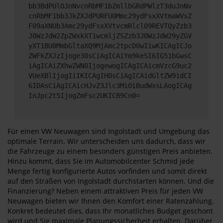
bb3BdPUlOJnNvcnRbMF1bZmllbGRdPWlzT3duJnNv
cnRbMF1bb3JkZXJdPURFU0Mmc29ydFsxXVtmaWVsZ
F09aXNUb3Amc29ydFsxXVtvcmRlcl09REVTQyZzb3
J0WzJdW2ZpZWxkXT1wcmljZSZzb3J0WzJdW29yZGV
yXT1BU0MmbGltaXQ9MjAmc2tpcD0wIiwKICAgICJo
ZWFkZXJzIjoge30sCiAgICAiYm9keSI6IG51bGwsC
iAgICAiZXhwZWN0IjogewogICAgICAicmVzcG9uc2
VUeXBlIjogIiIKICAgIH0sCiAgICAidGltZW91dCI
6IDAsCiAgICAicHJvZ3Jlc3MiOiBudWxsLAogICAg
InJpc2t5IjogZmFsc2UKICB9Cn0=
Für einen VW Neuwagen sind Ingolstadt und Umgebung das
optimale Terrain. Wir unterscheiden uns dadurch, dass wir
die Fahrzeuge zu einem besonders günstigen Preis anbieten.
Hinzu kommt, dass Sie im Automobilcenter Schmid jede
Menge fertig konfigurierte Autos vorfinden und somit direkt
auf den Straßen von Ingolstadt durchstarten können. Und die
Finanzierung? Neben einem attraktiven Preis für jeden VW
Neuwagen bieten wir Ihnen den Komfort einer Ratenzahlung.
Konkret bedeutet dies, dass Ihr monatliches Budget geschont
wird und Sie maximale Planungssicherheit erhalten. Darüber