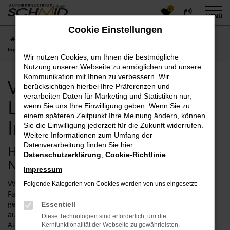
0
Zum
MENÜ
Hauptinhalt
Cookie Einstellungen
springen
Startseite
Ingolstadt
VW
VW Neuwagen mit Lieferservice nach
Ingolstadt
Wir nutzen Cookies, um Ihnen die bestmögliche
Nutzung unserer Webseite zu ermöglichen und unsere
Kommunikation mit Ihnen zu verbessern. Wir
VW Neuwagen mit
berücksichtigen hierbei Ihre Präferenzen und
verarbeiten Daten für Marketing und Statistiken nur,
Lieferservice nach
wenn Sie uns Ihre Einwilligung geben. Wenn Sie zu
einem späteren Zeitpunkt Ihre Meinung ändern, können
Ingolstadt
Sie die Einwilligung jederzeit für die Zukunft widerrufen.
Weitere Informationen zum Umfang der
Datenverarbeitung finden Sie hier:
Herausragende Qualität: Ihr VW
Datenschutzerklärung
,
Cookie-Richtlinie
.
Neuwagen für Ingolstadt
Impressum
VW Neuwagen werden immer wieder in der Tages- und
Folgende Kategorien von Cookies werden von uns eingesetzt:
Fachpresse besprochen. Für Ingolstadt eignen sich die hoch
gelobten Modelle perfekt und bieten einen
Essentiell
außergewöhnlichen Komfort zum günstigen Preis. Wir vom
Diese Technologien sind erforderlich, um die
Automobilecenter Schmid sind seit mehr als 40 Jahren im
Kernfunktionalität der Webseite zu gewährleisten.