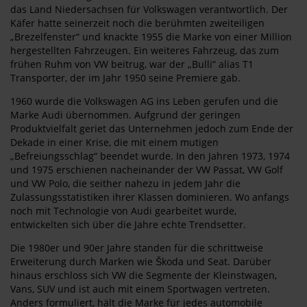
das Land Niedersachsen für Volkswagen verantwortlich. Der
Käfer hatte seinerzeit noch die berühmten zweiteiligen
„Brezelfenster“ und knackte 1955 die Marke von einer Million
hergestellten Fahrzeugen. Ein weiteres Fahrzeug, das zum
frühen Ruhm von VW beitrug, war der „Bulli“ alias T1
Transporter, der im Jahr 1950 seine Premiere gab.
1960 wurde die Volkswagen AG ins Leben gerufen und die
Marke Audi übernommen. Aufgrund der geringen
Produktvielfalt geriet das Unternehmen jedoch zum Ende der
Dekade in einer Krise, die mit einem mutigen
„Befreiungsschlag“ beendet wurde. In den Jahren 1973, 1974
und 1975 erschienen nacheinander der VW Passat, VW Golf
und VW Polo, die seither nahezu in jedem Jahr die
Zulassungsstatistiken ihrer Klassen dominieren. Wo anfangs
noch mit Technologie von Audi gearbeitet wurde,
entwickelten sich über die Jahre echte Trendsetter.
Die 1980er und 90er Jahre standen für die schrittweise
Erweiterung durch Marken wie Škoda und Seat. Darüber
hinaus erschloss sich VW die Segmente der Kleinstwagen,
Vans, SUV und ist auch mit einem Sportwagen vertreten.
Anders formuliert, hält die Marke für jedes automobile