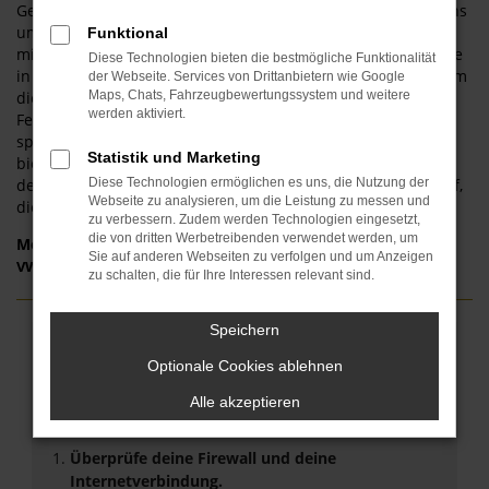
Geschäft und beraten Sie vor dem Kauf eines VW Neuwagens
umfangreich und kompetent. Gerne finden wir gemeinsam
Funktional
mit Ihnen heraus, welcher VW Neuwagen für Ihre Ansprüche
Diese Technologien bieten die bestmögliche Funktionalität
in Ingolstadt geeignet ist. Konkret geht es dabei nicht nur um
der Webseite. Services von Drittanbietern wie Google
die Auswahl des passenden Modells, sondern auch um die
Maps, Chats, Fahrzeugbewertungssystem und weitere
werden aktiviert.
Festlegung von Lackierung, Motorisierung und all der
spannenden Extras und Assistenzsysteme. VW Neuwagen
Statistik und Marketing
bieten vor allem in puncto Sicherheit aber auch hinsichtlich
der Effizienz entscheidende Vorteile – freuen Sie sich darauf,
Diese Technologien ermöglichen es uns, die Nutzung der
Webseite zu analysieren, um die Leistung zu messen und
diese zu genießen.
zu verbessern. Zudem werden Technologien eingesetzt,
die von dritten Werbetreibenden verwendet werden, um
Modelle
Sie auf anderen Webseiten zu verfolgen und um Anzeigen
VW T-Roc Neuwagen Ingolstadt
zu schalten, die für Ihre Interessen relevant sind.
Speichern
Fehler: Network Error
Optionale Cookies ablehnen
Beim Laden ist ein Fehler aufgetreten.
Alle akzeptieren
Hier sind ein paar Tipps, die dir helfen können:
Überprüfe deine Firewall und deine
Internetverbindung.