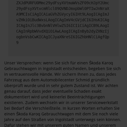
ZXJdPURFU0Mmc29ydFsyXVtmaWVsZF09cHJpY2Umc
29ydFsyXVtvcmRlcl09QVNDJmxpbWl0PTIwJnNraX
A9MCIsCiAgICAiaGVhZGVycyI6IHt9LAogICAgImJ
vZHkiOiBudWxsLAogICAgImV4cGVjdCI6IHsKICAg
ICAgInJlc3BvbnNlVHlwZSI6ICIiCiAgICB9LAogI
CAgInRpbWVvdXQiOiAwLAogICAgInByb2dyZXNzIj
ogbnVsbCwKICAgICJyaXNreSI6IGZhbHNlCiAgfQp
9
Unser Versprechen: wenn Sie sich für einen Škoda Karoq
Gebrauchtwagen in Ingolstadt entscheiden, begeben Sie sich
in vertrauensvolle Hände. Wir sichern Ihnen zu, dass jedes
Fahrzeug aus dem Automobilecenter Schmid gründlich
überprüft wurde und in sehr gutem Zustand ist. Wir achten
genau darauf, dass jeder eventuelle Schaden exakt
dokumentiert wird und keinerlei Beeinträchtigungen
existieren. Zudem wechseln wir in unserer Servicewerkstatt
bei Bedarf die Verschleißteile. In kurzen Worten erhalten Sie
einen Škoda Karoq Gebrauchtwagen mit dem Sie noch viele
Jahre auf den Straßen von Ingolstadt unterwegs sein können.
Dafür stehen wir mit unserem guten Namen und unserem