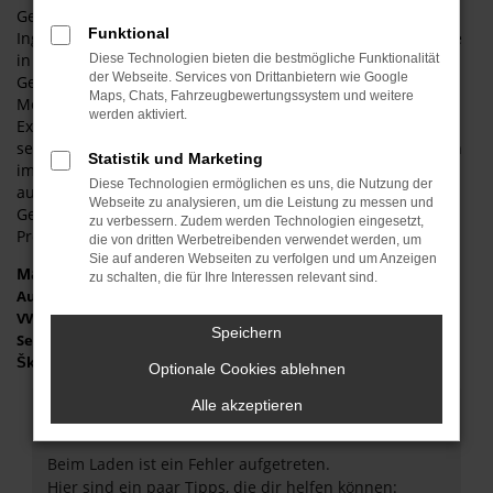
Gebrauchtwagen vor. Die Rede ist von einem bestens für
Funktional
Ingolstadt geeigneten Fahrzeug. Sowohl in der aktuellen wie
in der vorherigen Generation hat der Škoda Karoq
Diese Technologien bieten die bestmögliche Funktionalität
der Webseite. Services von Drittanbietern wie Google
Gebrauchtwagen seine Eignung unter Beweis gestellt. Das
Maps, Chats, Fahrzeugbewertungssystem und weitere
Modell ist umfangreich ausgestattet, wuchert geradezu mit
werden aktiviert.
Extras und Assistenzsystemen und überzeugt auch durch
seine Sicherheitsmerkmale. Wir sind seit mehr als 40 Jahren
Statistik und Marketing
im Raum Ingolstadt im Automobilbereich tätig und
Diese Technologien ermöglichen es uns, die Nutzung der
ausgewiesene Experten für Fahrzeuge wie den Škoda Karoq
Webseite zu analysieren, um die Leistung zu messen und
Gebrauchtwagen. Bei uns profitieren Sie von exzellenten
zu verbessern. Zudem werden Technologien eingesetzt,
Preisen und einem erstklassigen Service.
die von dritten Werbetreibenden verwendet werden, um
Sie auf anderen Webseiten zu verfolgen und um Anzeigen
Marken
zu schalten, die für Ihre Interessen relevant sind.
Audi
VW
Speichern
Seat
Škoda
Optionale Cookies ablehnen
Alle akzeptieren
Fehler: Network Error
Beim Laden ist ein Fehler aufgetreten.
Hier sind ein paar Tipps, die dir helfen können: