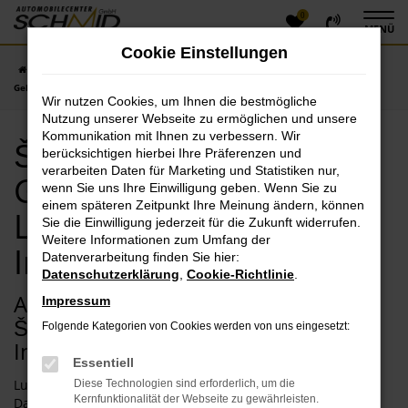
0
Zum
MENÜ
Hauptinhalt
Cookie Einstellungen
springen
Startseite
Ingolstadt
Škoda
Škoda Karoq
Škoda Karoq
Gebrauchtwagen mit Lieferservice nach Ingolstadt
Wir nutzen Cookies, um Ihnen die bestmögliche
Nutzung unserer Webseite zu ermöglichen und unsere
Kommunikation mit Ihnen zu verbessern. Wir
Škoda Karoq
berücksichtigen hierbei Ihre Präferenzen und
verarbeiten Daten für Marketing und Statistiken nur,
Gebrauchtwagen mit
wenn Sie uns Ihre Einwilligung geben. Wenn Sie zu
einem späteren Zeitpunkt Ihre Meinung ändern, können
Lieferservice nach
Sie die Einwilligung jederzeit für die Zukunft widerrufen.
Weitere Informationen zum Umfang der
Ingolstadt
Datenverarbeitung finden Sie hier:
Datenschutzerklärung
,
Cookie-Richtlinie
.
Achten Sie auf Ihr Geld – mit einem
Impressum
Škoda Karoq Gebrauchtwagen in
Folgende Kategorien von Cookies werden von uns eingesetzt:
Ingolstadt
Essentiell
Lust auf ein neues Fahrzeug ohne viel Geld auszugeben?
Diese Technologien sind erforderlich, um die
Kernfunktionalität der Webseite zu gewährleisten.
Dann schlagen wir Ihnen einen gut erhaltenen Škoda Karoq