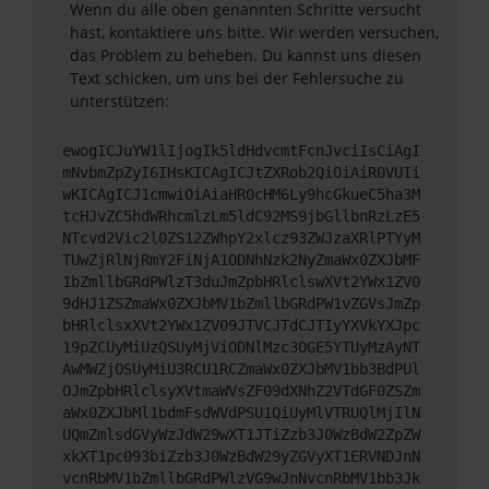
Wenn du alle oben genannten Schritte versucht
hast, kontaktiere uns bitte. Wir werden versuchen,
das Problem zu beheben. Du kannst uns diesen
Text schicken, um uns bei der Fehlersuche zu
unterstützen:
ewogICJuYW1lIjogIk5ldHdvcmtFcnJvciIsCiAgI
mNvbmZpZyI6IHsKICAgICJtZXRob2QiOiAiR0VUIi
wKICAgICJ1cmwiOiAiaHR0cHM6Ly9hcGkueC5ha3M
tcHJvZC5hdWRhcmlzLm5ldC92MS9jbGllbnRzLzE5
NTcvd2Vic2l0ZS12ZWhpY2xlcz93ZWJzaXRlPTYyM
TUwZjRlNjRmY2FiNjA1ODNhNzk2NyZmaWx0ZXJbMF
1bZmllbGRdPWlzT3duJmZpbHRlclswXVt2YWx1ZV0
9dHJ1ZSZmaWx0ZXJbMV1bZmllbGRdPW1vZGVsJmZp
bHRlclsxXVt2YWx1ZV09JTVCJTdCJTIyYXVkYXJpc
19pZCUyMiUzQSUyMjViODNlMzc3OGE5YTUyMzAyNT
AwMWZjOSUyMiU3RCU1RCZmaWx0ZXJbMV1bb3BdPUl
OJmZpbHRlclsyXVtmaWVsZF09dXNhZ2VTdGF0ZSZm
aWx0ZXJbMl1bdmFsdWVdPSU1QiUyMlVTRUQlMjIlN
UQmZmlsdGVyWzJdW29wXT1JTiZzb3J0WzBdW2ZpZW
xkXT1pc093biZzb3J0WzBdW29yZGVyXT1ERVNDJnN
vcnRbMV1bZmllbGRdPWlzVG9wJnNvcnRbMV1bb3Jk