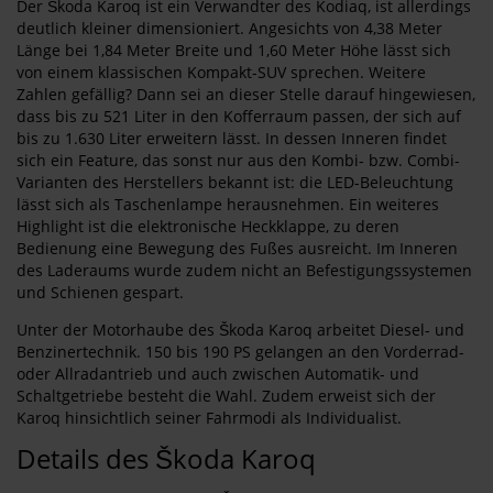
Der Škoda Karoq ist ein Verwandter des Kodiaq, ist allerdings
deutlich kleiner dimensioniert. Angesichts von 4,38 Meter
Länge bei 1,84 Meter Breite und 1,60 Meter Höhe lässt sich
von einem klassischen Kompakt-SUV sprechen. Weitere
Zahlen gefällig? Dann sei an dieser Stelle darauf hingewiesen,
dass bis zu 521 Liter in den Kofferraum passen, der sich auf
bis zu 1.630 Liter erweitern lässt. In dessen Inneren findet
sich ein Feature, das sonst nur aus den Kombi- bzw. Combi-
Varianten des Herstellers bekannt ist: die LED-Beleuchtung
lässt sich als Taschenlampe herausnehmen. Ein weiteres
Highlight ist die elektronische Heckklappe, zu deren
Bedienung eine Bewegung des Fußes ausreicht. Im Inneren
des Laderaums wurde zudem nicht an Befestigungssystemen
und Schienen gespart.
Unter der Motorhaube des Škoda Karoq arbeitet Diesel- und
Benzinertechnik. 150 bis 190 PS gelangen an den Vorderrad-
oder Allradantrieb und auch zwischen Automatik- und
Schaltgetriebe besteht die Wahl. Zudem erweist sich der
Karoq hinsichtlich seiner Fahrmodi als Individualist.
Details des Škoda Karoq