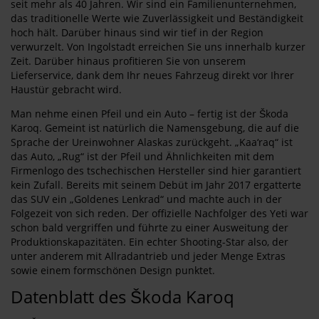
seit mehr als 40 Jahren. Wir sind ein Familienunternehmen,
das traditionelle Werte wie Zuverlässigkeit und Beständigkeit
hoch hält. Darüber hinaus sind wir tief in der Region
verwurzelt. Von Ingolstadt erreichen Sie uns innerhalb kurzer
Zeit. Darüber hinaus profitieren Sie von unserem
Lieferservice, dank dem Ihr neues Fahrzeug direkt vor Ihrer
Haustür gebracht wird.
Man nehme einen Pfeil und ein Auto – fertig ist der Škoda
Karoq. Gemeint ist natürlich die Namensgebung, die auf die
Sprache der Ureinwohner Alaskas zurückgeht. „Kaa‘raq“ ist
das Auto, „Rug“ ist der Pfeil und Ähnlichkeiten mit dem
Firmenlogo des tschechischen Hersteller sind hier garantiert
kein Zufall. Bereits mit seinem Debüt im Jahr 2017 ergatterte
das SUV ein „Goldenes Lenkrad“ und machte auch in der
Folgezeit von sich reden. Der offizielle Nachfolger des Yeti war
schon bald vergriffen und führte zu einer Ausweitung der
Produktionskapazitäten. Ein echter Shooting-Star also, der
unter anderem mit Allradantrieb und jeder Menge Extras
sowie einem formschönen Design punktet.
Datenblatt des Škoda Karoq