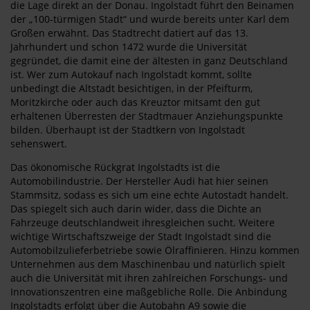
die Lage direkt an der Donau. Ingolstadt führt den Beinamen
der „100-türmigen Stadt“ und wurde bereits unter Karl dem
Großen erwähnt. Das Stadtrecht datiert auf das 13.
Jahrhundert und schon 1472 wurde die Universität
gegründet, die damit eine der ältesten in ganz Deutschland
ist. Wer zum Autokauf nach Ingolstadt kommt, sollte
unbedingt die Altstadt besichtigen, in der Pfeifturm,
Moritzkirche oder auch das Kreuztor mitsamt den gut
erhaltenen Überresten der Stadtmauer Anziehungspunkte
bilden. Überhaupt ist der Stadtkern von Ingolstadt
sehenswert.
Das ökonomische Rückgrat Ingolstadts ist die
Automobilindustrie. Der Hersteller Audi hat hier seinen
Stammsitz, sodass es sich um eine echte Autostadt handelt.
Das spiegelt sich auch darin wider, dass die Dichte an
Fahrzeuge deutschlandweit ihresgleichen sucht. Weitere
wichtige Wirtschaftszweige der Stadt Ingolstadt sind die
Automobilzulieferbetriebe sowie Ölraffinieren. Hinzu kommen
Unternehmen aus dem Maschinenbau und natürlich spielt
auch die Universität mit ihren zahlreichen Forschungs- und
Innovationszentren eine maßgebliche Rolle. Die Anbindung
Ingolstadts erfolgt über die Autobahn A9 sowie die