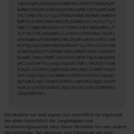
19pZCUyMiUzQSUyMjViODNlMzc3OGE5YTUyMzAyNT
AwMWI3ZSUyMiU3RCUyQyU3QiUyMmF1ZGFyaXNfaWQ
lMjIlM0ElMjI1YjgzZTM3NzhhOWE1MjMwMjUwMDFm
N2MlMjIlN0QlMkMlN0IlMjJhdWRhcmlzX2lkJTIyJ
TNBJTIyNWI4M2UzNzc4YTlhNTIzMDI1MDAyMDEyJT
IyJTdEJTVEJmZpbHRlclsxXVtvcF09SU4mc29ydFs
wXVtmaWVsZF09aXNPd24mc29ydFswXVtvcmRlcl09
REVTQyZzb3J0WzFdW2ZpZWxkXT1pc1RvcCZzb3J0W
zFdW29yZGVyXT1ERVNDJnNvcnRbMl1bZmllbGRdPX
ByaWNlJnNvcnRbMl1bb3JkZXJdPUFTQyZsaW1pdD0
yMCZza2lwPTAiLAogICAgImhlYWRlcnMiOiB7fSwK
ICAgICJib2R5IjogbnVsbCwKICAgICJleHBlY3QiO
iB7CiAgICAgICJyZXNwb25zZVR5cGUiOiAiIgogIC
AgfSwKICAgICJ0aW1lb3V0IjogMCwKICAgICJwcm9
ncmVzcyI6IG51bGwsCiAgICAicmlza3kiOiBmYWxz
ZQogIH0KfQ==
Die Modelle von Seat eignen sich vortrefflich für Ingolstadt.
Vor allem hinsichtlich der Langlebigkeit und
Verarbeitungsqualität setzt dieser Hersteller ein ums andere
Mal Maßstäbe. Des Weiteren sind Fahrzeuge von Seat