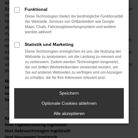
wechseln, erweist sich Seat als bester Hersteller. Die
Bandbreite an unterschiedlichen Fahrzeugen ist breit und wir
Funktional
vom Automobilecenter Schmid bieten Ihnen sowohl
Diese Technologien bieten die bestmögliche Funktionalität
Neuwagen als auch Tageszulassungen, sowohl Jahreswagen
der Webseite. Services von Drittanbietern wie Google
als auch Gebrauchtwagen. Für Ihren Kauf eines Seat in
Maps, Chats, Fahrzeugbewertungssystem und weitere
werden aktiviert.
Ingolstadt bringen wir die Kompetenz und Erfahrung aus
mehr als 40 Jahren im Automobilgeschäft in die Beratung ein.
Statistik und Marketing
Hinzu kommt, dass wir selbstverständlich auch nach dem
Kauf mit unserer Meisterwerkstatt für Sie da sind. Freuen Sie
Diese Technologien ermöglichen es uns, die Nutzung der
Webseite zu analysieren, um die Leistung zu messen und
sich auf ein indivduelles und maßgeschneidertes Fahrzeug
zu verbessern. Zudem werden Technologien eingesetzt,
von Seat für Ihre Mobilität in Ingolstadt und sprechen Sie uns
die von dritten Werbetreibenden verwendet werden, um
jederzeit gerne an.
Sie auf anderen Webseiten zu verfolgen und um Anzeigen
zu schalten, die für Ihre Interessen relevant sind.
Modelle
Seat Arona Ingolstadt
Speichern
Seat Ibiza Ingolstadt
Seat Leon Ingolstadt
Optionale Cookies ablehnen
Alle akzeptieren
Kategorie
Seat Tageszulassung Ingolstadt
Seat Gebrauchtwagen Ingolstadt
Seat Neuwagen Ingolstadt