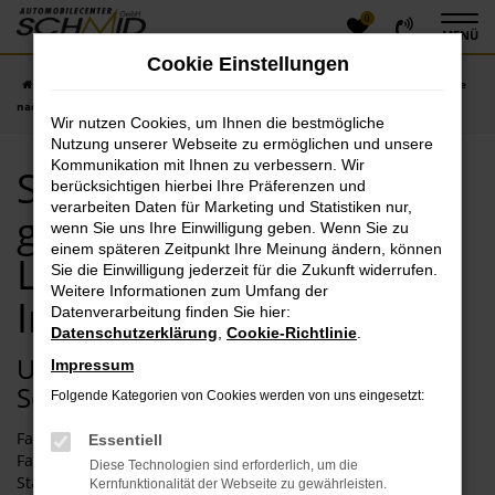
0
Zum
MENÜ
Hauptinhalt
Cookie Einstellungen
springen
Startseite
Ingolstadt
Seat in Ingolstadt günstig kaufen | Lieferservice
nach Ingolstadt
Wir nutzen Cookies, um Ihnen die bestmögliche
Nutzung unserer Webseite zu ermöglichen und unsere
Kommunikation mit Ihnen zu verbessern. Wir
Seat in Ingolstadt
berücksichtigen hierbei Ihre Präferenzen und
verarbeiten Daten für Marketing und Statistiken nur,
günstig kaufen |
wenn Sie uns Ihre Einwilligung geben. Wenn Sie zu
einem späteren Zeitpunkt Ihre Meinung ändern, können
Lieferservice nach
Sie die Einwilligung jederzeit für die Zukunft widerrufen.
Weitere Informationen zum Umfang der
Ingolstadt
Datenverarbeitung finden Sie hier:
Datenschutzerklärung
,
Cookie-Richtlinie
.
Unterwegs in Ingolstadt – künftig im
Impressum
Seat?
Folgende Kategorien von Cookies werden von uns eingesetzt:
Fahrten in und um Ingolstadt erfordern ein zuverlässiges
Essentiell
Fahrzeug. Vor allem, wenn Sie immer wieder zwischen
Diese Technologien sind erforderlich, um die
Stadtverkehr und Fahrten auf Autobahn und Bundesstraße
Kernfunktionalität der Webseite zu gewährleisten.