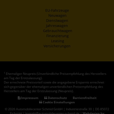
EU-Fahrzeuge
Neuwagen
Dienstwagen
Jahreswagen
Gebrauchtwagen
Finanzierung
Leasing
Versicherungen
1
Ehemaliger Neupreis (Unverbindliche Preisempfehlung des Herstellers
am Tag der Erstzulassung).
Der errechnete Preisvorteil sowie die angegebene Ersparnis errechnet
sich gegenüber der ehemaligen unverbindlichen Preisempfehlung des
Herstellers am Tag der Erstzulassung (Neupreis).
Impressum
Datenschutz
Barrierefreiheit
Cookie Einstellungen
© 2026 Automobilecenter Schmid GmbH | Industriestraße 30 | DE-85072
Eichstätt | kontakt@automobilecenter-schmid.de |
Webdesign by