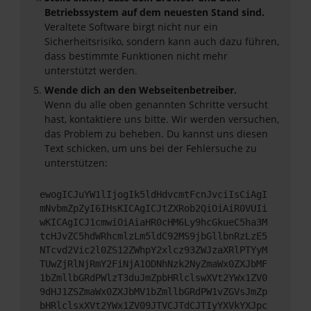
Betriebssystem auf dem neuesten Stand sind.
Veraltete Software birgt nicht nur ein
Sicherheitsrisiko, sondern kann auch dazu führen,
dass bestimmte Funktionen nicht mehr
unterstützt werden.
Wende dich an den Webseitenbetreiber.
Wenn du alle oben genannten Schritte versucht
hast, kontaktiere uns bitte. Wir werden versuchen,
das Problem zu beheben. Du kannst uns diesen
Text schicken, um uns bei der Fehlersuche zu
unterstützen:
ewogICJuYW1lIjogIk5ldHdvcmtFcnJvciIsCiAgI
mNvbmZpZyI6IHsKICAgICJtZXRob2QiOiAiR0VUIi
wKICAgICJ1cmwiOiAiaHR0cHM6Ly9hcGkueC5ha3M
tcHJvZC5hdWRhcmlzLm5ldC92MS9jbGllbnRzLzE5
NTcvd2Vic2l0ZS12ZWhpY2xlcz93ZWJzaXRlPTYyM
TUwZjRlNjRmY2FiNjA1ODNhNzk2NyZmaWx0ZXJbMF
1bZmllbGRdPWlzT3duJmZpbHRlclswXVt2YWx1ZV0
9dHJ1ZSZmaWx0ZXJbMV1bZmllbGRdPW1vZGVsJmZp
bHRlclsxXVt2YWx1ZV09JTVCJTdCJTIyYXVkYXJpc