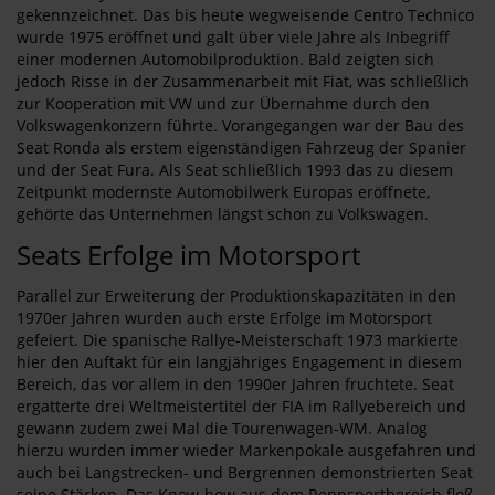
gekennzeichnet. Das bis heute wegweisende Centro Technico
wurde 1975 eröffnet und galt über viele Jahre als Inbegriff
einer modernen Automobilproduktion. Bald zeigten sich
jedoch Risse in der Zusammenarbeit mit Fiat, was schließlich
zur Kooperation mit VW und zur Übernahme durch den
Volkswagenkonzern führte. Vorangegangen war der Bau des
Seat Ronda als erstem eigenständigen Fahrzeug der Spanier
und der Seat Fura. Als Seat schließlich 1993 das zu diesem
Zeitpunkt modernste Automobilwerk Europas eröffnete,
gehörte das Unternehmen längst schon zu Volkswagen.
Seats Erfolge im Motorsport
Parallel zur Erweiterung der Produktionskapazitäten in den
1970er Jahren wurden auch erste Erfolge im Motorsport
gefeiert. Die spanische Rallye-Meisterschaft 1973 markierte
hier den Auftakt für ein langjähriges Engagement in diesem
Bereich, das vor allem in den 1990er Jahren fruchtete. Seat
ergatterte drei Weltmeistertitel der FIA im Rallyebereich und
gewann zudem zwei Mal die Tourenwagen-WM. Analog
hierzu wurden immer wieder Markenpokale ausgefahren und
auch bei Langstrecken- und Bergrennen demonstrierten Seat
seine Stärken. Das Know-how aus dem Rennsportbereich floß