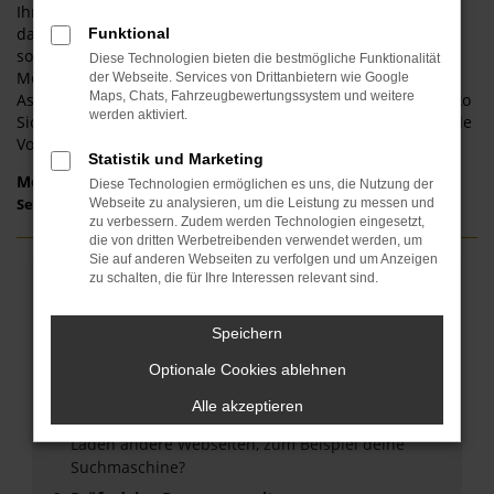
Ihre Ansprüche in Eichstätt geeignet ist. Konkret geht es
dabei nicht nur um die Auswahl des passenden Modells,
Funktional
sondern auch um die Festlegung von Lackierung,
Diese Technologien bieten die bestmögliche Funktionalität
Motorisierung und all der spannenden Extras und
der Webseite. Services von Drittanbietern wie Google
Maps, Chats, Fahrzeugbewertungssystem und weitere
Assistenzsysteme. Seat Neuwagen bieten vor allem in puncto
werden aktiviert.
Sicherheit aber auch hinsichtlich der Effizienz entscheidende
Vorteile – freuen Sie sich darauf, diese zu genießen.
Statistik und Marketing
Modelle
Diese Technologien ermöglichen es uns, die Nutzung der
Seat Ibiza Neuwagen Eichstätt
Webseite zu analysieren, um die Leistung zu messen und
zu verbessern. Zudem werden Technologien eingesetzt,
die von dritten Werbetreibenden verwendet werden, um
Sie auf anderen Webseiten zu verfolgen und um Anzeigen
zu schalten, die für Ihre Interessen relevant sind.
Fehler: Network Error
Speichern
Beim Laden ist ein Fehler aufgetreten.
Hier sind ein paar Tipps, die dir helfen können:
Optionale Cookies ablehnen
Überprüfe deine Firewall und deine
Alle akzeptieren
Internetverbindung.
Laden andere Webseiten, zum Beispiel deine
Suchmaschine?