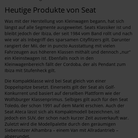
Heutige Produkte von Seat
Was mit der Herstellung von Kleinwagen begann, hat sich
längst auf alle Segmente ausgeweitet. Seats Klassiker ist und
bleibt jedoch der Ibiza, der seit 1984 vom Band rollt und nach
wie vor als Inbegriff des sparsamen Cityflitzers gilt. Darunter
rangiert der Mii, der in puncto Ausstattung mit vielen
Fahrzeugen aus höheren Klassen mithält und dennoch „nur“
ein Kleinstwagen ist. Ebenfalls noch in den
Kleinwagenbereich fällt der Cordoba, der als Pendant zum
Ibiza mit Stufenheck gilt.
Die Kompaktklasse wird bei Seat gleich von einer
Doppelspitze besetzt. Einerseits gilt der Seat als Golf-
Konkurrent und basiert auf derselben Plattform wie der
Wolfsburger Klassenprimus. Selbiges gilt auch für den Seat
Toledo, der schon 1991 auf dem Markt erschien. Auch der
Seat Ateca lässt sich als Kompaktmodell bezeichnen, ist
jedoch ein SUV, der schon nach kurzer Zeit ausverkauft war.
Zuletzt wird die Modellpalette durch den geräumigen
Siebensitzer Alhambra – einem Van mit Allradantrieb –
abgerundet.