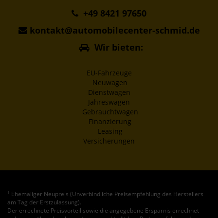
+49 8421 97650
kontakt@automobilecenter-schmid.de
Wir bieten:
EU-Fahrzeuge
Neuwagen
Dienstwagen
Jahreswagen
Gebrauchtwagen
Finanzierung
Leasing
Versicherungen
1
Ehemaliger Neupreis (Unverbindliche Preisempfehlung des Herstellers
am Tag der Erstzulassung).
Der errechnete Preisvorteil sowie die angegebene Ersparnis errechnet