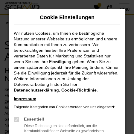
0
Zum
MENÜ
Hauptinhalt
Cookie Einstellungen
springen
Startseite
Eichstätt
Seat
Seat Neuwagen Angebote in Eichstätt
Wir nutzen Cookies, um Ihnen die bestmögliche
Nutzung unserer Webseite zu ermöglichen und unsere
Seat Neuwagen
Kommunikation mit Ihnen zu verbessern. Wir
berücksichtigen hierbei Ihre Präferenzen und
Angebote in Eichstätt
verarbeiten Daten für Marketing und Statistiken nur,
wenn Sie uns Ihre Einwilligung geben. Wenn Sie zu
einem späteren Zeitpunkt Ihre Meinung ändern, können
Herausragende Qualität: Ihr Seat
Sie die Einwilligung jederzeit für die Zukunft widerrufen.
Neuwagen für Eichstätt
Weitere Informationen zum Umfang der
Datenverarbeitung finden Sie hier:
Seat Neuwagen werden immer wieder in der Tages- und
Datenschutzerklärung
,
Cookie-Richtlinie
.
Fachpresse besprochen. Für Eichstätt eignen sich die hoch
Impressum
gelobten Modelle perfekt und bieten einen
außergewöhnlichen Komfort zum günstigen Preis. Wir vom
Folgende Kategorien von Cookies werden von uns eingesetzt:
Automobilecenter Schmid sind seit mehr als 40 Jahren im
Geschäft und beraten Sie vor dem Kauf eines Seat
Essentiell
Neuwagens umfangreich und kompetent. Gerne finden wir
Diese Technologien sind erforderlich, um die
gemeinsam mit Ihnen heraus, welcher Seat Neuwagen für
Kernfunktionalität der Webseite zu gewährleisten.