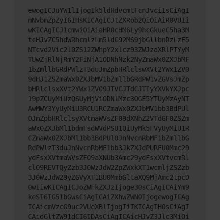
ewogICJuYW1lIjogIk5ldHdvcmtFcnJvciIsCiAgI
mNvbmZpZyI6IHsKICAgICJtZXRob2QiOiAiR0VUIi
wKICAgICJ1cmwiOiAiaHR0cHM6Ly9hcGkueC5ha3M
tcHJvZC5hdWRhcmlzLm5ldC92MS9jbGllbnRzLzE5
NTcvd2Vic2l0ZS12ZWhpY2xlcz93ZWJzaXRlPTYyM
TUwZjRlNjRmY2FiNjA1ODNhNzk2NyZmaWx0ZXJbMF
1bZmllbGRdPWlzT3duJmZpbHRlclswXVt2YWx1ZV0
9dHJ1ZSZmaWx0ZXJbMV1bZmllbGRdPW1vZGVsJmZp
bHRlclsxXVt2YWx1ZV09JTVCJTdCJTIyYXVkYXJpc
19pZCUyMiUzQSUyMjViODNlMzc3OGE5YTUyMzAyNT
AwMWY3YyUyMiU3RCU1RCZmaWx0ZXJbMV1bb3BdPUl
OJmZpbHRlclsyXVtmaWVsZF09dXNhZ2VTdGF0ZSZm
aWx0ZXJbMl1bdmFsdWVdPSU1QiUyMk5FVyUyMiU1R
CZmaWx0ZXJbMl1bb3BdPUlOJnNvcnRbMF1bZmllbG
RdPWlzT3duJnNvcnRbMF1bb3JkZXJdPURFU0Mmc29
ydFsxXVtmaWVsZF09aXNUb3Amc29ydFsxXVtvcmRl
cl09REVTQyZzb3J0WzJdW2ZpZWxkXT1wcmljZSZzb
3J0WzJdW29yZGVyXT1BU0MmbGltaXQ9MjAmc2tpcD
0wIiwKICAgICJoZWFkZXJzIjoge30sCiAgICAiYm9
keSI6IG51bGwsCiAgICAiZXhwZWN0IjogewogICAg
ICAicmVzcG9uc2VUeXBlIjogIiIKICAgIH0sCiAgI
CAidGltZW91dCI6IDAsCiAgICAicHJvZ3Jlc3MiOi