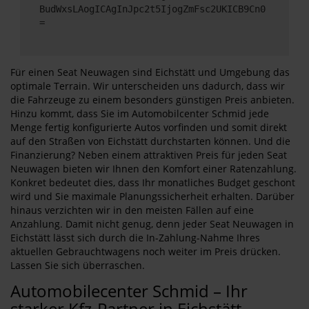
BudWxsLAogICAgInJpc2t5IjogZmFsc2UKICB9Cn0
=
Für einen Seat Neuwagen sind Eichstätt und Umgebung das
optimale Terrain. Wir unterscheiden uns dadurch, dass wir
die Fahrzeuge zu einem besonders günstigen Preis anbieten.
Hinzu kommt, dass Sie im Automobilcenter Schmid jede
Menge fertig konfigurierte Autos vorfinden und somit direkt
auf den Straßen von Eichstätt durchstarten können. Und die
Finanzierung? Neben einem attraktiven Preis für jeden Seat
Neuwagen bieten wir Ihnen den Komfort einer Ratenzahlung.
Konkret bedeutet dies, dass Ihr monatliches Budget geschont
wird und Sie maximale Planungssicherheit erhalten. Darüber
hinaus verzichten wir in den meisten Fällen auf eine
Anzahlung. Damit nicht genug, denn jeder Seat Neuwagen in
Eichstätt lässt sich durch die In-Zahlung-Nahme Ihres
aktuellen Gebrauchtwagens noch weiter im Preis drücken.
Lassen Sie sich überraschen.
Automobilecenter Schmid – Ihr
starker Kfz-Partner in Eichstätt