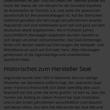
Unternehmen im Jahr 1950 ins Leben rief. Hiervon kündet bis
heute der Name, der ein Akroym für die Sociedad Española
de Automóviles de Turismo, S.A. und somit die spanischen
Gesellschaft für Personenkraftwagen ist. Auf der iberischen
Halbinsel genießen die Fahrzeuge seit Jahrzehnten enorme
Popularität und sind mittlerweile auch voll und ganz auf dem
deutschen Markt angekommen. Wo in früheren Jahren
ausschließlich Kleinwagen angeboten wurden, handelt es
sich längst um einen Vollsortimentler. Das Seat-Firmenlogo
findet sich derzeit sowohl auf Fahrzeugen der Kompakt- und
Mittelklasse als auch auf SUV oder Vans. Allen Fahrzeugen
gemeinsam ist die eigenständige und unverkennbar
sportliche Note.
Historisches zum Hersteller Seat
Gegründet wurde Seat 1950 in Martorell, das nur wenige
Kilometer von Barcelona entfernt liegt. Der spanische Staat
unter Francisco Franco ließ sich dabei tatkräftig aber auch
finanziell von Fiat unter die Arme greifen. So kam es, dass die
Turiner von Anfang an sieben Prozent bei Seat innehatten
und in den ersten Jahrzehnten ausschließlich Lizenzbauten
vom Band rollten. Aus dem Fiat 600 wurde der Seat 600 und