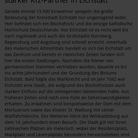
Gerade einmal 13.500 Einwohner spiegeln die große
Bedeutung der Kreisstadt Eichstätt nur ungenügend wider.
Hier befindet sich ein Bischofssitz und die einzige katholische
Hochschule Deutschlands. Von Eichstätt ist es nicht weit bis
nach Ingolstadt und auch die Großstädte Nürnberg,
Regensburg und Augsburg sind schnell erreicht. Innerhalb
des malerischen Altmühltals handelt es sich bei Eichstätt um
das Zentrum und bereits in römischen Zeiten fanden sich
hier die ersten Siedlungen. Nachdem die Römer von
germanischen Stämmen vertrieben wurden, dauerte es bis
ins achte Jahrhundert und der Gründung des Bistums
Eichstätt. Bald folgte das Marktrecht und im Jahr 1042 war
Eichstätt eine Stadt., die aufgrund des Bischofssitzes auch
starken Einfluss auf die umliegenden Gemeinden hatte. Aus
früheren Zeiten sind noch eine Fülle an Sehenswürdigkeiten
erhalten. Zu erwähnen sind beispielsweise der Dom mit dem
Mortuarium sowie das Kloster St. Walburg mit seiner
Wallfahrtskirche. Des Weiteren lohnt die Willibaldsburg aus
dem 14. Jahrhundert einen Besuch. Die Stadt gilt mit ihren
zahlreichen Plätzen als malerisch, wobei der Residenzplatz,
Markplatz und Leonrodplatz besonders hervorzuheben sind.