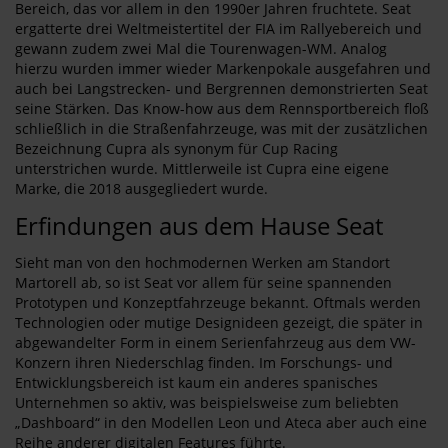
Bereich, das vor allem in den 1990er Jahren fruchtete. Seat
ergatterte drei Weltmeistertitel der FIA im Rallyebereich und
gewann zudem zwei Mal die Tourenwagen-WM. Analog
hierzu wurden immer wieder Markenpokale ausgefahren und
auch bei Langstrecken- und Bergrennen demonstrierten Seat
seine Stärken. Das Know-how aus dem Rennsportbereich floß
schließlich in die Straßenfahrzeuge, was mit der zusätzlichen
Bezeichnung Cupra als synonym für Cup Racing
unterstrichen wurde. Mittlerweile ist Cupra eine eigene
Marke, die 2018 ausgegliedert wurde.
Erfindungen aus dem Hause Seat
Sieht man von den hochmodernen Werken am Standort
Martorell ab, so ist Seat vor allem für seine spannenden
Prototypen und Konzeptfahrzeuge bekannt. Oftmals werden
Technologien oder mutige Designideen gezeigt, die später in
abgewandelter Form in einem Serienfahrzeug aus dem VW-
Konzern ihren Niederschlag finden. Im Forschungs- und
Entwicklungsbereich ist kaum ein anderes spanisches
Unternehmen so aktiv, was beispielsweise zum beliebten
„Dashboard“ in den Modellen Leon und Ateca aber auch eine
Reihe anderer digitalen Features führte.