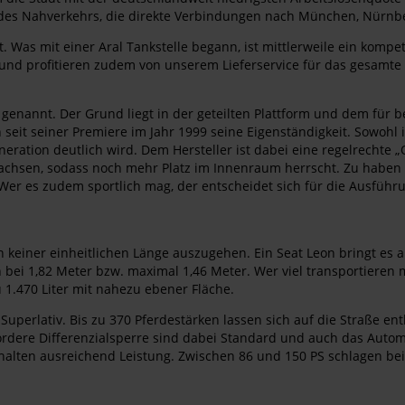
e des Nahverkehrs, die direkte Verbindungen nach München, Nürnbe
. Was mit einer Aral Tankstelle begann, ist mittlerweile ein kompe
 und profitieren zudem von unserem Lieferservice für das gesamt
genannt. Der Grund liegt in der geteilten Plattform und dem für
it seiner Premiere im Jahr 1999 seine Eigenständigkeit. Sowohl in 
neration deutlich wird. Dem Hersteller ist dabei eine regelrechte
achsen, sodass noch mehr Platz im Innenraum herrscht. Zu haben is
Wer es zudem sportlich mag, der entscheidet sich für die Ausfüh
on keiner einheitlichen Länge auszugehen. Ein Seat Leon bringt es 
en bei 1,82 Meter bzw. maximal 1,46 Meter. Wer viel transportieren
u 1.470 Liter mit nahezu ebener Fläche.
Superlativ. Bis zu 370 Pferdestärken lassen sich auf die Straße e
ordere Differenzialsperre sind dabei Standard und auch das Automa
halten ausreichend Leistung. Zwischen 86 und 150 PS schlagen be