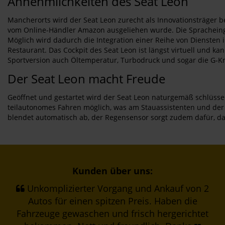
Annehmlichkeiten des Seat Leon
Mancherorts wird der Seat Leon zurecht als Innovationsträger b
vom Online-Händler Amazon ausgeliehen wurde. Die Spracheing
Möglich wird dadurch die Integration einer Reihe von Diensten
Restaurant. Das Cockpit des Seat Leon ist längst virtuell und ka
Sportversion auch Öltemperatur, Turbodruck und sogar die G-Krä
Der Seat Leon macht Freude
Geöffnet und gestartet wird der Seat Leon naturgemäß schlüssell
teilautonomes Fahren möglich, was am Stauassistenten und der C
blendet automatisch ab, der Regensensor sorgt zudem dafür, d
Kunden über uns:
Unkomplizierter Vorgang und Ankauf von 2
Autos für einen spitzen Preis. Haben die
Fahrzeuge gewaschen und frisch hergerichtet