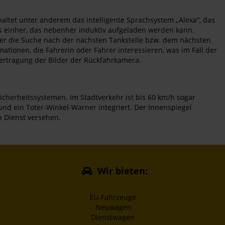
haltet unter anderem das intelligente Sprachsystem „Alexa“, das
 einher, das nebenher induktiv aufgeladen werden kann.
der die Suche nach der nächsten Tankstelle bzw. dem nächsten
mationen, die Fahrerin oder Fahrer interessieren, was im Fall der
bertragung der Bilder der Rückfahrkamera.
icherheitssystemen. Im Stadtverkehr ist bis 60 km/h sogar
nd ein Toter-Winkel-Warner integriert. Der Innenspiegel
n Dienst versehen.
Wir bieten:
EU-Fahrzeuge
Neuwagen
Dienstwagen