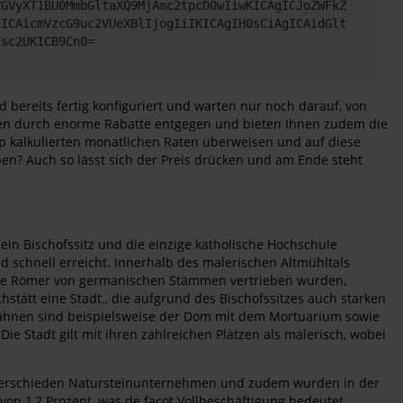
ZGVyXT1BU0MmbGltaXQ9MjAmc2tpcD0wIiwKICAgICJoZWFkZ
gICAicmVzcG9uc2VUeXBlIjogIiIKICAgIH0sCiAgICAidGlt
Fsc2UKICB9Cn0=
nd bereits fertig konfiguriert und warten nur noch darauf, von
hnen durch enorme Rabatte entgegen und bieten Ihnen zudem die
app kalkulierten monatlichen Raten überweisen und auf diese
en? Auch so lässt sich der Preis drücken und am Ende steht
ein Bischofssitz und die einzige katholische Hochschule
d schnell erreicht. Innerhalb des malerischen Altmühltals
m die Römer von germanischen Stämmen vertrieben wurden,
stätt eine Stadt., die aufgrund des Bischofssitzes auch starken
rwähnen sind beispielsweise der Dom mit dem Mortuarium sowie
ie Stadt gilt mit ihren zahlreichen Plätzen als malerisch, wobei
ch verschieden Natursteinunternehmen und zudem wurden in der
von 1,2 Prozent, was de facot Vollbeschäftigung bedeutet.