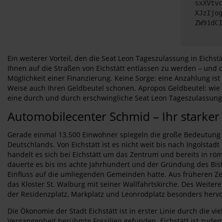
sxXVtv
XJzIjo
ZW91dC
Ein weiterer Vorteil, den die Seat Leon Tageszulassung in Eichstä
Ihnen auf die Straßen von Eichstätt entlassen zu werden – un
Möglichkeit einer Finanzierung. Keine Sorge: eine Anzahlung ist
Weise auch Ihren Geldbeutel schonen. Apropos Geldbeutel: wie 
eine durch und durch erschwingliche Seat Leon Tageszulassung f
Automobilecenter Schmid – Ihr starker K
Gerade einmal 13.500 Einwohner spiegeln die große Bedeutung de
Deutschlands. Von Eichstätt ist es nicht weit bis nach Ingolst
handelt es sich bei Eichstätt um das Zentrum und bereits in 
dauerte es bis ins achte Jahrhundert und der Gründung des Bistu
Einfluss auf die umliegenden Gemeinden hatte. Aus früheren Z
das Kloster St. Walburg mit seiner Wallfahrtskirche. Des Weitere
der Residenzplatz, Markplatz und Leonrodplatz besonders herv
Die Ökonomie der Stadt Eichstätt ist in erster Linie durch di
Vergangenheit berühmte Fossilien gefunden. Eichstätt ist zudem