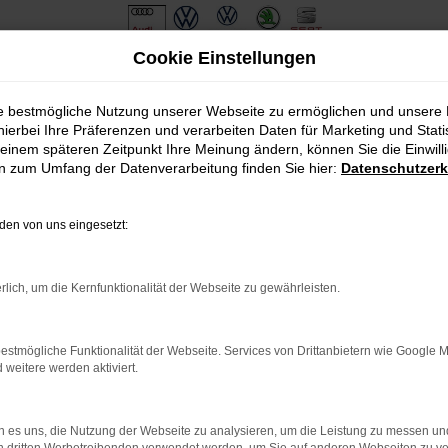
Cookie Einstellungen
te in Eichstätt
ie bestmögliche Nutzung unserer Webseite zu ermöglichen und unsere
hierbei Ihre Präferenzen und verarbeiten Daten für Marketing und Stati
 Angebote in Eichstätt
einem späteren Zeitpunkt Ihre Meinung ändern, können Sie die Einwillig
en zum Umfang der Datenverarbeitung finden Sie hier:
Datenschutzerk
die Preise in Eichstätt
en von uns eingesetzt:
Mit einer Seat Leon Tageszulassung sind Sie deutlich günstiger in
einzigen Kilometer bewegt wurde. Sie dürfen sich somit auf die J
sung funktioniert und was der Trick dahinter ist? Ganz einfach: um
rlich, um die Kernfunktionalität der Webseite zu gewährleisten.
 es sich formell nicht mehr um einen Neuwagen und schon dürfen d
estmögliche Funktionalität der Webseite. Services von Drittanbietern wie Google 
: Network Error
eitere werden aktiviert.
 ist ein Fehler aufgetreten.
ein paar Tipps, die dir helfen können:
 es uns, die Nutzung der Webseite zu analysieren, um die Leistung zu messen u