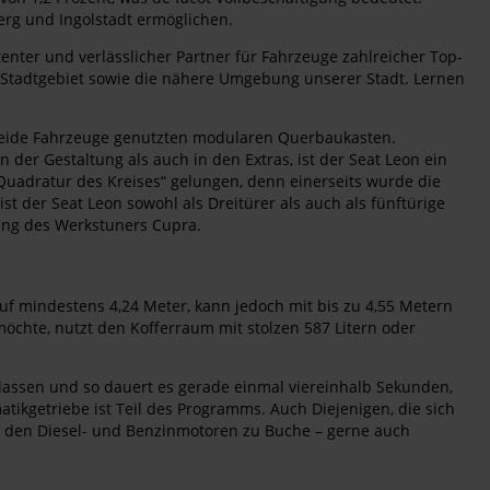
rg und Ingolstadt ermöglichen.
tenter und verlässlicher Partner für Fahrzeuge zahlreicher Top-
e Stadtgebiet sowie die nähere Umgebung unserer Stadt. Lernen
 beide Fahrzeuge genutzten modularen Querbaukasten.
der Gestaltung als auch in den Extras, ist der Seat Leon ein
 „Quadratur des Kreises“ gelungen, denn einerseits wurde die
t der Seat Leon sowohl als Dreitürer als auch als fünftürige
rung des Werkstuners Cupra.
auf mindestens 4,24 Meter, kann jedoch mit bis zu 4,55 Metern
 möchte, nutzt den Kofferraum mit stolzen 587 Litern oder
ntlassen und so dauert es gerade einmal viereinhalb Sekunden,
tikgetriebe ist Teil des Programms. Auch Diejenigen, die sich
i den Diesel- und Benzinmotoren zu Buche – gerne auch