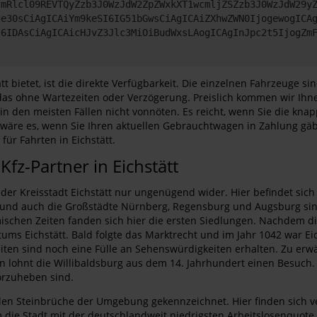
cmRlcl09REVTQyZzb3J0WzJdW2ZpZWxkXT1wcmljZSZzb3J0WzJdW29y
ge30sCiAgICAiYm9keSI6IG51bGwsCiAgICAiZXhwZWN0IjogewogICA
I6IDAsCiAgICAicHJvZ3Jlc3MiOiBudWxsLAogICAgInJpc2t5IjogZm
tt bietet, ist die direkte Verfügbarkeit. Die einzelnen Fahrzeuge si
d das ohne Wartezeiten oder Verzögerung. Preislich kommen wir I
 in den meisten Fällen nicht vonnöten. Es reicht, wenn Sie die kn
wäre es, wenn Sie Ihren aktuellen Gebrauchtwagen in Zahlung gäb
ür Fahrten in Eichstätt.
fz-Partner in Eichstätt
r Kreisstadt Eichstätt nur ungenügend wider. Hier befindet sich 
adt und auch die Großstädte Nürnberg, Regensburg und Augsburg sin
römischen Zeiten fanden sich hier die ersten Siedlungen. Nachde
ms Eichstätt. Bald folgte das Marktrecht und im Jahr 1042 war Eich
eiten sind noch eine Fülle an Sehenswürdigkeiten erhalten. Zu e
n lohnt die Willibaldsburg aus dem 14. Jahrhundert einen Besuch. D
orzuheben sind.
e vielen Steinbrüche der Umgebung gekennzeichnet. Hier finden si
 die Stadt mit der deutschlandweit niedrigsten Arbeitslosenquote 