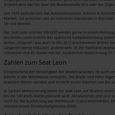
Erreicht wird der Ort über die Bundesstraße B13 oder die Züg
Seit 1976 befindet sich das Automobilecenter Schmid in Eichstätt
Marken. Sie erreichen uns an mehreren Standorten in Eichstätt
Sie uns kennen.
Der Seat Leon und der VW Golf werden gerne in einem Atemzug 
Ansonsten unterstreicht das spanische Kompaktfahrzeug jedoch se
echtes „Original“, was auch in der 2012 erschienenen dritten Ge
Länge ein wenig reduziert, andererseits ist der Radstand angew
Limousine und als Kombi mit der zusätzlichen Bezeichnung ST. 
Zahlen zum Seat Leon
Entsprechend der Vielseitigkeit der Modellvarianten, ist auch v
bereits in der Mittelklasse anklopfen. Die Breite und Höhe lieg
erweitert diesen variabel und erreicht so ein Volumen von bis z
In Sachen Motorisierung bietet der Seat Leon auf Wunsch einen 
bis die 100 km/h-Marke geknackt wird. Allradantrieb und eine v
nicht für die Ausführung von Werkstuner Cupra entscheiden, er
mitsamt einem Direktschaltgetriebe (DSG).