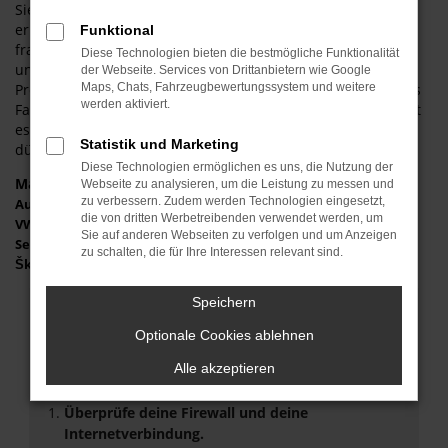
Sie dürfen sich somit auf die Jungfernfahrt freuen und
erhalten ein Fahrzeug ohne jede Gebrauchsspuren. Sie
Funktional
fragen sich, wie die Seat Arona Tageszulassung funktioniert
Diese Technologien bieten die bestmögliche Funktionalität
und was der Trick dahinter ist? Ganz einfach: um die
der Webseite. Services von Drittanbietern wie Google
Preisvorgaben seitens des Herstellers zu umgehen, wird das
Maps, Chats, Fahrzeugbewertungssystem und weitere
werden aktiviert.
Fahrzeug für einen Tag zugelassen. Auf diese Weise handelt
es sich formell nicht mehr um einen Neuwagen und schon
Statistik und Marketing
dürfen die Preise frei gestaltet werden.
Diese Technologien ermöglichen es uns, die Nutzung der
Marken
Webseite zu analysieren, um die Leistung zu messen und
zu verbessern. Zudem werden Technologien eingesetzt,
Audi
die von dritten Werbetreibenden verwendet werden, um
VW
Sie auf anderen Webseiten zu verfolgen und um Anzeigen
Seat
zu schalten, die für Ihre Interessen relevant sind.
Škoda
Speichern
Fehler: Network Error
Optionale Cookies ablehnen
Beim Laden ist ein Fehler aufgetreten.
Alle akzeptieren
Hier sind ein paar Tipps, die dir helfen können:
Überprüfe deine Firewall und deine
Internetverbindung.