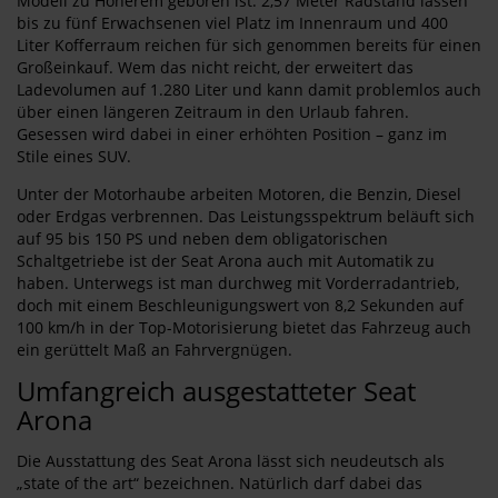
Modell zu Höherem geboren ist. 2,57 Meter Radstand lassen
bis zu fünf Erwachsenen viel Platz im Innenraum und 400
Liter Kofferraum reichen für sich genommen bereits für einen
Großeinkauf. Wem das nicht reicht, der erweitert das
Ladevolumen auf 1.280 Liter und kann damit problemlos auch
über einen längeren Zeitraum in den Urlaub fahren.
Gesessen wird dabei in einer erhöhten Position – ganz im
Stile eines SUV.
Unter der Motorhaube arbeiten Motoren, die Benzin, Diesel
oder Erdgas verbrennen. Das Leistungsspektrum beläuft sich
auf 95 bis 150 PS und neben dem obligatorischen
Schaltgetriebe ist der Seat Arona auch mit Automatik zu
haben. Unterwegs ist man durchweg mit Vorderradantrieb,
doch mit einem Beschleunigungswert von 8,2 Sekunden auf
100 km/h in der Top-Motorisierung bietet das Fahrzeug auch
ein gerüttelt Maß an Fahrvergnügen.
Umfangreich ausgestatteter Seat
Arona
Die Ausstattung des Seat Arona lässt sich neudeutsch als
„state of the art“ bezeichnen. Natürlich darf dabei das