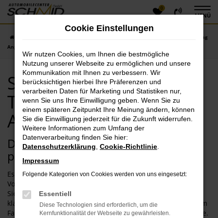
0
Zum
MENÜ
Hauptinhalt
Cookie Einstellungen
springen
Startseite
Eichstätt
Seat
Seat Arona
Seat Arona Tageszulassung
Angebote in Eichstätt
Wir nutzen Cookies, um Ihnen die bestmögliche
Nutzung unserer Webseite zu ermöglichen und unsere
Kommunikation mit Ihnen zu verbessern. Wir
Seat Arona
berücksichtigen hierbei Ihre Präferenzen und
verarbeiten Daten für Marketing und Statistiken nur,
Tageszulassung
wenn Sie uns Ihre Einwilligung geben. Wenn Sie zu
einem späteren Zeitpunkt Ihre Meinung ändern, können
Angebote in Eichstätt
Sie die Einwilligung jederzeit für die Zukunft widerrufen.
Weitere Informationen zum Umfang der
Datenverarbeitung finden Sie hier:
Dank Seat Arona Tageszulassung
Datenschutzerklärung
,
Cookie-Richtlinie
.
purzeln die Preise in Eichstätt
Impressum
Es ist keine Zauberei, sondern eine etablierte
Folgende Kategorien von Cookies werden von uns eingesetzt:
Vorgehensweise. Mit einer Seat Arona Tageszulassung sind
Sie deutlich günstiger in Eichstätt unterwegs als mit einem
Essentiell
klassischen Neuwagen. Wohlgemerkt: die Rede ist von einem
Diese Technologien sind erforderlich, um die
Fahrzeug, das noch keinen einzigen Kilometer bewegt wurde.
Kernfunktionalität der Webseite zu gewährleisten.