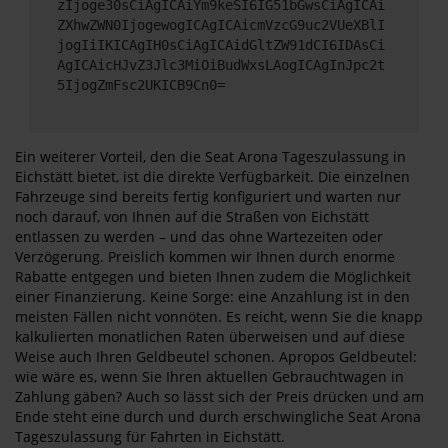
zIjoge30sCiAgICAiYm9keSI6IG51bGwsCiAgICAi
ZXhwZWN0IjogewogICAgICAicmVzcG9uc2VUeXBlI
jogIiIKICAgIH0sCiAgICAidGltZW91dCI6IDAsCi
AgICAicHJvZ3Jlc3MiOiBudWxsLAogICAgInJpc2t
5IjogZmFsc2UKICB9Cn0=
Ein weiterer Vorteil, den die Seat Arona Tageszulassung in
Eichstätt bietet, ist die direkte Verfügbarkeit. Die einzelnen
Fahrzeuge sind bereits fertig konfiguriert und warten nur
noch darauf, von Ihnen auf die Straßen von Eichstätt
entlassen zu werden – und das ohne Wartezeiten oder
Verzögerung. Preislich kommen wir Ihnen durch enorme
Rabatte entgegen und bieten Ihnen zudem die Möglichkeit
einer Finanzierung. Keine Sorge: eine Anzahlung ist in den
meisten Fällen nicht vonnöten. Es reicht, wenn Sie die knapp
kalkulierten monatlichen Raten überweisen und auf diese
Weise auch Ihren Geldbeutel schonen. Apropos Geldbeutel:
wie wäre es, wenn Sie Ihren aktuellen Gebrauchtwagen in
Zahlung gäben? Auch so lässt sich der Preis drücken und am
Ende steht eine durch und durch erschwingliche Seat Arona
Tageszulassung für Fahrten in Eichstätt.