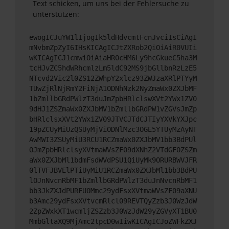
Text schicken, um uns bei der Fehlersuche zu
unterstützen:
ewogICJuYW1lIjogIk5ldHdvcmtFcnJvciIsCiAgI
mNvbmZpZyI6IHsKICAgICJtZXRob2QiOiAiR0VUIi
wKICAgICJ1cmwiOiAiaHR0cHM6Ly9hcGkueC5ha3M
tcHJvZC5hdWRhcmlzLm5ldC92MS9jbGllbnRzLzE5
NTcvd2Vic2l0ZS12ZWhpY2xlcz93ZWJzaXRlPTYyM
TUwZjRlNjRmY2FiNjA1ODNhNzk2NyZmaWx0ZXJbMF
1bZmllbGRdPWlzT3duJmZpbHRlclswXVt2YWx1ZV0
9dHJ1ZSZmaWx0ZXJbMV1bZmllbGRdPW1vZGVsJmZp
bHRlclsxXVt2YWx1ZV09JTVCJTdCJTIyYXVkYXJpc
19pZCUyMiUzQSUyMjViODNlMzc3OGE5YTUyMzAyNT
AwMWI3ZSUyMiU3RCU1RCZmaWx0ZXJbMV1bb3BdPUl
OJmZpbHRlclsyXVtmaWVsZF09dXNhZ2VTdGF0ZSZm
aWx0ZXJbMl1bdmFsdWVdPSU1QiUyMk9ORURBWVJFR
0lTVFJBVElPTiUyMiU1RCZmaWx0ZXJbMl1bb3BdPU
lOJnNvcnRbMF1bZmllbGRdPWlzT3duJnNvcnRbMF1
bb3JkZXJdPURFU0Mmc29ydFsxXVtmaWVsZF09aXNU
b3Amc29ydFsxXVtvcmRlcl09REVTQyZzb3J0WzJdW
2ZpZWxkXT1wcmljZSZzb3J0WzJdW29yZGVyXT1BU0
MmbGltaXQ9MjAmc2tpcD0wIiwKICAgICJoZWFkZXJ