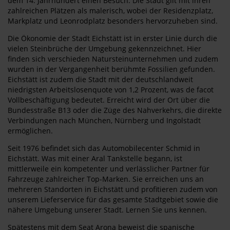
dem 14. Jahrhundert einen Besuch. Die Stadt gilt mit ihren
zahlreichen Plätzen als malerisch, wobei der Residenzplatz,
Markplatz und Leonrodplatz besonders hervorzuheben sind.
Die Ökonomie der Stadt Eichstätt ist in erster Linie durch die
vielen Steinbrüche der Umgebung gekennzeichnet. Hier
finden sich verschieden Natursteinunternehmen und zudem
wurden in der Vergangenheit berühmte Fossilien gefunden.
Eichstätt ist zudem die Stadt mit der deutschlandweit
niedrigsten Arbeitslosenquote von 1,2 Prozent, was de facot
Vollbeschäftigung bedeutet. Erreicht wird der Ort über die
Bundesstraße B13 oder die Züge des Nahverkehrs, die direkte
Verbindungen nach München, Nürnberg und Ingolstadt
ermöglichen.
Seit 1976 befindet sich das Automobilecenter Schmid in
Eichstätt. Was mit einer Aral Tankstelle begann, ist
mittlerweile ein kompetenter und verlässlicher Partner für
Fahrzeuge zahlreicher Top-Marken. Sie erreichen uns an
mehreren Standorten in Eichstätt und profitieren zudem von
unserem Lieferservice für das gesamte Stadtgebiet sowie die
nähere Umgebung unserer Stadt. Lernen Sie uns kennen.
Spätestens mit dem Seat Arona beweist die spanische