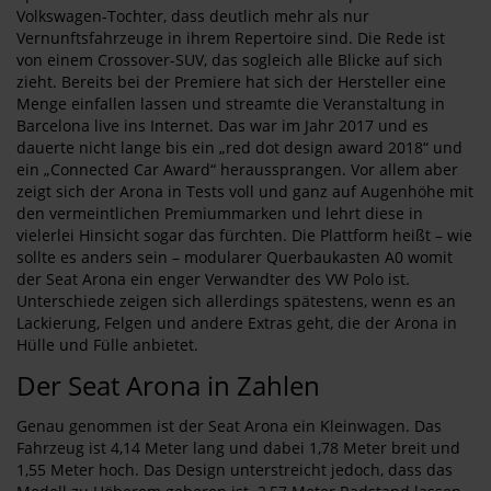
Volkswagen-Tochter, dass deutlich mehr als nur
Vernunftsfahrzeuge in ihrem Repertoire sind. Die Rede ist
von einem Crossover-SUV, das sogleich alle Blicke auf sich
zieht. Bereits bei der Premiere hat sich der Hersteller eine
Menge einfallen lassen und streamte die Veranstaltung in
Barcelona live ins Internet. Das war im Jahr 2017 und es
dauerte nicht lange bis ein „red dot design award 2018“ und
ein „Connected Car Award“ heraussprangen. Vor allem aber
zeigt sich der Arona in Tests voll und ganz auf Augenhöhe mit
den vermeintlichen Premiummarken und lehrt diese in
vielerlei Hinsicht sogar das fürchten. Die Plattform heißt – wie
sollte es anders sein – modularer Querbaukasten A0 womit
der Seat Arona ein enger Verwandter des VW Polo ist.
Unterschiede zeigen sich allerdings spätestens, wenn es an
Lackierung, Felgen und andere Extras geht, die der Arona in
Hülle und Fülle anbietet.
Der Seat Arona in Zahlen
Genau genommen ist der Seat Arona ein Kleinwagen. Das
Fahrzeug ist 4,14 Meter lang und dabei 1,78 Meter breit und
1,55 Meter hoch. Das Design unterstreicht jedoch, dass das