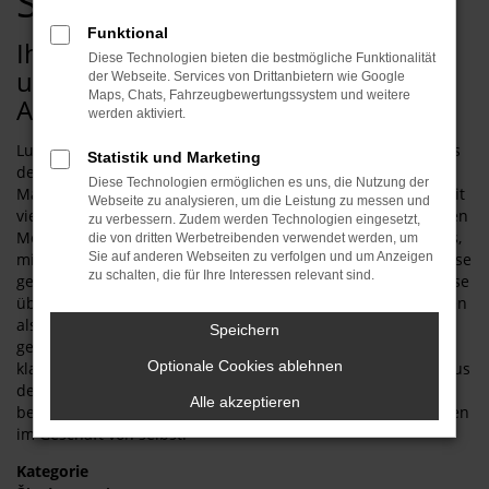
Schmid GmbH
Funktional
Ihr neuer Škoda Octavia: Beratung
Diese Technologien bieten die bestmögliche Funktionalität
und Top-Konditionen im
der Webseite. Services von Drittanbietern wie Google
Maps, Chats, Fahrzeugbewertungssystem und weitere
Automobilecenter Schmid
werden aktiviert.
Lust auf einen Škoda Octavia? Dann haben Sie sich für eines
Statistik und Marketing
der attraktivsten und überzeugendsten Fahrzeuge auf dem
Diese Technologien ermöglichen es uns, die Nutzung der
Markt entschieden. Da ist beispielsweise das Design, das seit
Webseite zu analysieren, um die Leistung zu messen und
vielen Jahren als wegweisend gilt. Oder die höchst effizienten
zu verbessern. Zudem werden Technologien eingesetzt,
Motoren. Ebenfalls zu erwähnen sind die zahlreichen Extras,
die von dritten Werbetreibenden verwendet werden, um
mit denen der Škoda Octavia zur Spitzengruppe seiner Klasse
Sie auf anderen Webseiten zu verfolgen und um Anzeigen
zu schalten, die für Ihre Interessen relevant sind.
gehört. Wir vom Automobilecenter Schmid bieten Ihnen diese
überzeugende Fahrzeug sowohl als Škoda Octavia Neuwagen
als auch als Tageszulassung. Bei Interesse an einem
Speichern
gebrauchten Fahrzeug erhalten Sie bei uns sowohl einen
Optionale Cookies ablehnen
klassischen Gebrauchtwagen als auch einen Jahreswagen aus
der aktuellen Modellgeneration. Beratung und Service sind
Alle akzeptieren
bei uns selbstverständlich und verstehen sich nach 40 Jahren
im Geschäft von selbst.
Kategorie