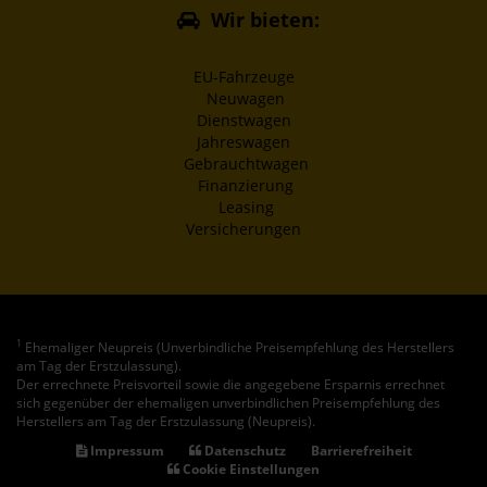
Wir bieten:
EU-Fahrzeuge
Neuwagen
Dienstwagen
Jahreswagen
Gebrauchtwagen
Finanzierung
Leasing
Versicherungen
1
Ehemaliger Neupreis (Unverbindliche Preisempfehlung des Herstellers
am Tag der Erstzulassung).
Der errechnete Preisvorteil sowie die angegebene Ersparnis errechnet
sich gegenüber der ehemaligen unverbindlichen Preisempfehlung des
Herstellers am Tag der Erstzulassung (Neupreis).
Impressum
Datenschutz
Barrierefreiheit
Cookie Einstellungen