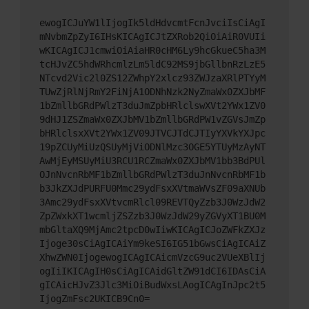
ewogICJuYW1lIjogIk5ldHdvcmtFcnJvciIsCiAgI
mNvbmZpZyI6IHsKICAgICJtZXRob2QiOiAiR0VUIi
wKICAgICJ1cmwiOiAiaHR0cHM6Ly9hcGkueC5ha3M
tcHJvZC5hdWRhcmlzLm5ldC92MS9jbGllbnRzLzE5
NTcvd2Vic2l0ZS12ZWhpY2xlcz93ZWJzaXRlPTYyM
TUwZjRlNjRmY2FiNjA1ODNhNzk2NyZmaWx0ZXJbMF
1bZmllbGRdPWlzT3duJmZpbHRlclswXVt2YWx1ZV0
9dHJ1ZSZmaWx0ZXJbMV1bZmllbGRdPW1vZGVsJmZp
bHRlclsxXVt2YWx1ZV09JTVCJTdCJTIyYXVkYXJpc
19pZCUyMiUzQSUyMjViODNlMzc3OGE5YTUyMzAyNT
AwMjEyMSUyMiU3RCU1RCZmaWx0ZXJbMV1bb3BdPUl
OJnNvcnRbMF1bZmllbGRdPWlzT3duJnNvcnRbMF1b
b3JkZXJdPURFU0Mmc29ydFsxXVtmaWVsZF09aXNUb
3Amc29ydFsxXVtvcmRlcl09REVTQyZzb3J0WzJdW2
ZpZWxkXT1wcmljZSZzb3J0WzJdW29yZGVyXT1BU0M
mbGltaXQ9MjAmc2tpcD0wIiwKICAgICJoZWFkZXJz
Ijoge30sCiAgICAiYm9keSI6IG51bGwsCiAgICAiZ
XhwZWN0IjogewogICAgICAicmVzcG9uc2VUeXBlIj
ogIiIKICAgIH0sCiAgICAidGltZW91dCI6IDAsCiA
gICAicHJvZ3Jlc3MiOiBudWxsLAogICAgInJpc2t5
IjogZmFsc2UKICB9Cn0=