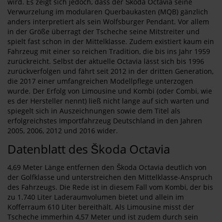
wird. Es zeigt sich jedoch, dass der Škoda Octavia seine
Verwurzelung im modularen Querbaukasten (MQB) gänzlich
anders interpretiert als sein Wolfsburger Pendant. Vor allem
in der Größe überragt der Tscheche seine Mitstreiter und
spielt fast schon in der Mittelklasse. Zudem existiert kaum ein
Fahrzeug mit einer so reichen Tradition, die bis ins Jahr 1959
zurückreicht. Selbst der aktuelle Octavia lässt sich bis 1996
zurückverfolgen und fährt seit 2012 in der dritten Generation,
die 2017 einer umfangreichen Modellpflege unterzogen
wurde. Der Erfolg von Limousine und Kombi (oder Combi, wie
es der Hersteller nennt) ließ nicht lange auf sich warten und
spiegelt sich in Auszeichnungen sowie dem Titel als
erfolgreichstes Importfahrzeug Deutschland in den Jahren
2005, 2006, 2012 und 2016 wider.
Datenblatt des Škoda Octavia
4,69 Meter Länge entfernen den Škoda Octavia deutlich von
der Golfklasse und unterstreichen den Mittelklasse-Anspruch
des Fahrzeugs. Die Rede ist in diesem Fall vom Kombi, der bis
zu 1.740 Liter Laderaumvolumen bietet und allein im
Kofferraum 610 Liter bereithält. Als Limousine misst der
Tscheche immerhin 4,57 Meter und ist zudem durch sein