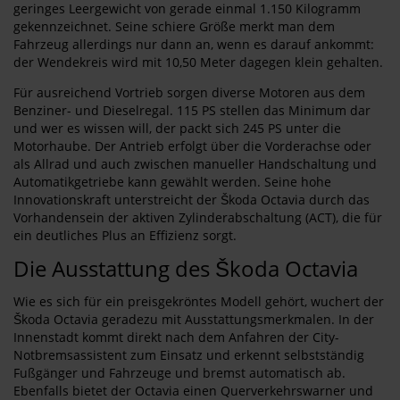
geringes Leergewicht von gerade einmal 1.150 Kilogramm
gekennzeichnet. Seine schiere Größe merkt man dem
Fahrzeug allerdings nur dann an, wenn es darauf ankommt:
der Wendekreis wird mit 10,50 Meter dagegen klein gehalten.
Für ausreichend Vortrieb sorgen diverse Motoren aus dem
Benziner- und Dieselregal. 115 PS stellen das Minimum dar
und wer es wissen will, der packt sich 245 PS unter die
Motorhaube. Der Antrieb erfolgt über die Vorderachse oder
als Allrad und auch zwischen manueller Handschaltung und
Automatikgetriebe kann gewählt werden. Seine hohe
Innovationskraft unterstreicht der Škoda Octavia durch das
Vorhandensein der aktiven Zylinderabschaltung (ACT), die für
ein deutliches Plus an Effizienz sorgt.
Die Ausstattung des Škoda Octavia
Wie es sich für ein preisgekröntes Modell gehört, wuchert der
Škoda Octavia geradezu mit Ausstattungsmerkmalen. In der
Innenstadt kommt direkt nach dem Anfahren der City-
Notbremsassistent zum Einsatz und erkennt selbstständig
Fußgänger und Fahrzeuge und bremst automatisch ab.
Ebenfalls bietet der Octavia einen Querverkehrswarner und