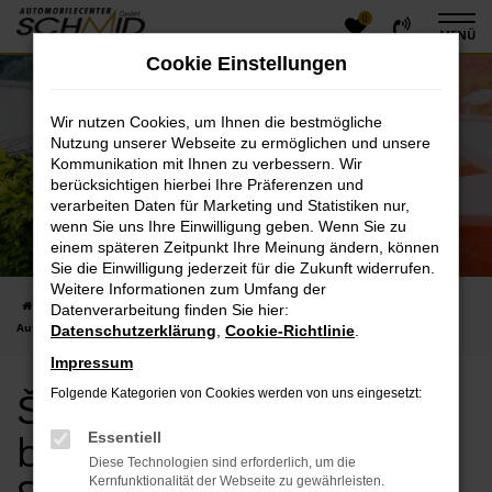
0
Zum
MENÜ
Hauptinhalt
Cookie Einstellungen
springen
Wir nutzen Cookies, um Ihnen die bestmögliche
Nutzung unserer Webseite zu ermöglichen und unsere
Kommunikation mit Ihnen zu verbessern. Wir
berücksichtigen hierbei Ihre Präferenzen und
verarbeiten Daten für Marketing und Statistiken nur,
wenn Sie uns Ihre Einwilligung geben. Wenn Sie zu
einem späteren Zeitpunkt Ihre Meinung ändern, können
Sie die Einwilligung jederzeit für die Zukunft widerrufen.
Weitere Informationen zum Umfang der
Startseite
Hersteller
Škoda
Škoda Octavia kaufen bei
Datenverarbeitung finden Sie hier:
Automobilecenter Schmid GmbH
Datenschutzerklärung
,
Cookie-Richtlinie
.
Impressum
Škoda Octavia kaufen
Folgende Kategorien von Cookies werden von uns eingesetzt:
bei Automobilecenter
Essentiell
Diese Technologien sind erforderlich, um die
Kernfunktionalität der Webseite zu gewährleisten.