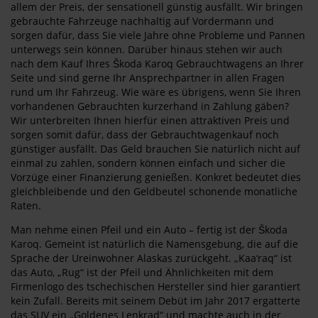
allem der Preis, der sensationell günstig ausfällt. Wir bringen
gebrauchte Fahrzeuge nachhaltig auf Vordermann und
sorgen dafür, dass Sie viele Jahre ohne Probleme und Pannen
unterwegs sein können. Darüber hinaus stehen wir auch
nach dem Kauf Ihres Škoda Karoq Gebrauchtwagens an Ihrer
Seite und sind gerne Ihr Ansprechpartner in allen Fragen
rund um Ihr Fahrzeug. Wie wäre es übrigens, wenn Sie Ihren
vorhandenen Gebrauchten kurzerhand in Zahlung gäben?
Wir unterbreiten Ihnen hierfür einen attraktiven Preis und
sorgen somit dafür, dass der Gebrauchtwagenkauf noch
günstiger ausfällt. Das Geld brauchen Sie natürlich nicht auf
einmal zu zahlen, sondern können einfach und sicher die
Vorzüge einer Finanzierung genießen. Konkret bedeutet dies
gleichbleibende und den Geldbeutel schonende monatliche
Raten.
Man nehme einen Pfeil und ein Auto – fertig ist der Škoda
Karoq. Gemeint ist natürlich die Namensgebung, die auf die
Sprache der Ureinwohner Alaskas zurückgeht. „Kaa‘raq“ ist
das Auto, „Rug“ ist der Pfeil und Ähnlichkeiten mit dem
Firmenlogo des tschechischen Hersteller sind hier garantiert
kein Zufall. Bereits mit seinem Debüt im Jahr 2017 ergatterte
das SUV ein „Goldenes Lenkrad“ und machte auch in der