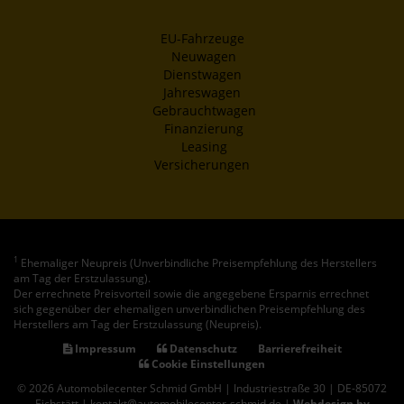
EU-Fahrzeuge
Neuwagen
Dienstwagen
Jahreswagen
Gebrauchtwagen
Finanzierung
Leasing
Versicherungen
1
Ehemaliger Neupreis (Unverbindliche Preisempfehlung des Herstellers
am Tag der Erstzulassung).
Der errechnete Preisvorteil sowie die angegebene Ersparnis errechnet
sich gegenüber der ehemaligen unverbindlichen Preisempfehlung des
Herstellers am Tag der Erstzulassung (Neupreis).
Impressum
Datenschutz
Barrierefreiheit
Cookie Einstellungen
© 2026 Automobilecenter Schmid GmbH | Industriestraße 30 | DE-85072
Eichstätt | kontakt@automobilecenter-schmid.de |
Webdesign by