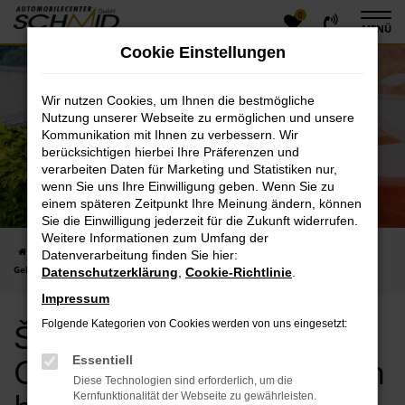
0
Zum
MENÜ
Hauptinhalt
Cookie Einstellungen
springen
Wir nutzen Cookies, um Ihnen die bestmögliche
Nutzung unserer Webseite zu ermöglichen und unsere
Kommunikation mit Ihnen zu verbessern. Wir
berücksichtigen hierbei Ihre Präferenzen und
verarbeiten Daten für Marketing und Statistiken nur,
wenn Sie uns Ihre Einwilligung geben. Wenn Sie zu
einem späteren Zeitpunkt Ihre Meinung ändern, können
Sie die Einwilligung jederzeit für die Zukunft widerrufen.
Weitere Informationen zum Umfang der
Startseite
Hersteller
Škoda
Škoda Karoq
Škoda Karoq
Datenverarbeitung finden Sie hier:
Gebrauchtwagen kaufen bei Automobilecenter Schmid GmbH
Datenschutzerklärung
,
Cookie-Richtlinie
.
Impressum
Škoda Karoq
Folgende Kategorien von Cookies werden von uns eingesetzt:
Gebrauchtwagen kaufen
Essentiell
Diese Technologien sind erforderlich, um die
Kernfunktionalität der Webseite zu gewährleisten.