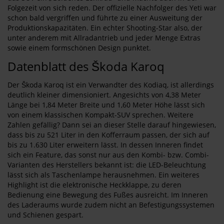
Folgezeit von sich reden. Der offizielle Nachfolger des Yeti war
schon bald vergriffen und führte zu einer Ausweitung der
Produktionskapazitäten. Ein echter Shooting-Star also, der
unter anderem mit Allradantrieb und jeder Menge Extras
sowie einem formschönen Design punktet.
Datenblatt des Škoda Karoq
Der Škoda Karoq ist ein Verwandter des Kodiaq, ist allerdings
deutlich kleiner dimensioniert. Angesichts von 4,38 Meter
Länge bei 1,84 Meter Breite und 1,60 Meter Höhe lässt sich
von einem klassischen Kompakt-SUV sprechen. Weitere
Zahlen gefällig? Dann sei an dieser Stelle darauf hingewiesen,
dass bis zu 521 Liter in den Kofferraum passen, der sich auf
bis zu 1.630 Liter erweitern lässt. In dessen Inneren findet
sich ein Feature, das sonst nur aus den Kombi- bzw. Combi-
Varianten des Herstellers bekannt ist: die LED-Beleuchtung
lässt sich als Taschenlampe herausnehmen. Ein weiteres
Highlight ist die elektronische Heckklappe, zu deren
Bedienung eine Bewegung des Fußes ausreicht. Im Inneren
des Laderaums wurde zudem nicht an Befestigungssystemen
und Schienen gespart.