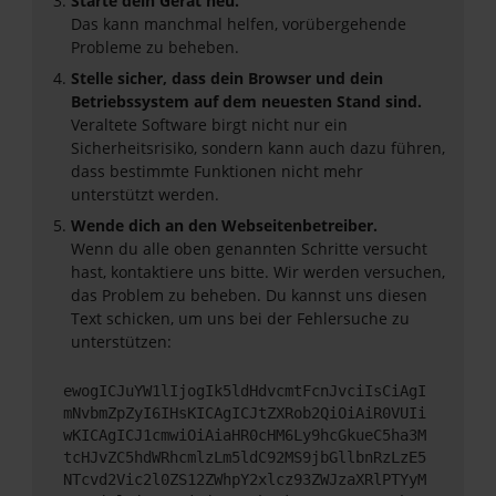
Starte dein Gerät neu.
Das kann manchmal helfen, vorübergehende
Probleme zu beheben.
Stelle sicher, dass dein Browser und dein
Betriebssystem auf dem neuesten Stand sind.
Veraltete Software birgt nicht nur ein
Sicherheitsrisiko, sondern kann auch dazu führen,
dass bestimmte Funktionen nicht mehr
unterstützt werden.
Wende dich an den Webseitenbetreiber.
Wenn du alle oben genannten Schritte versucht
hast, kontaktiere uns bitte. Wir werden versuchen,
das Problem zu beheben. Du kannst uns diesen
Text schicken, um uns bei der Fehlersuche zu
unterstützen:
ewogICJuYW1lIjogIk5ldHdvcmtFcnJvciIsCiAgI
mNvbmZpZyI6IHsKICAgICJtZXRob2QiOiAiR0VUIi
wKICAgICJ1cmwiOiAiaHR0cHM6Ly9hcGkueC5ha3M
tcHJvZC5hdWRhcmlzLm5ldC92MS9jbGllbnRzLzE5
NTcvd2Vic2l0ZS12ZWhpY2xlcz93ZWJzaXRlPTYyM