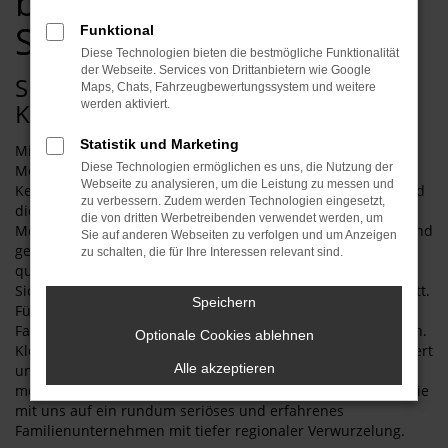
bei Automobilecenter
Schmid GmbH
Funktional
Diese Technologien bieten die bestmögliche Funktionalität
der Webseite. Services von Drittanbietern wie Google
Sparsamkeit trifft Spaß: Ihr Škoda
Maps, Chats, Fahrzeugbewertungssystem und weitere
Karoq Gebrauchtwagen wartet
werden aktiviert.
Statistik und Marketing
Mit einem Škoda Karoq Gebrauchtwagen erhalten Sie jede
Diese Technologien ermöglichen es uns, die Nutzung der
Menge Fahrspaß zu einem überaus kleinen Preis.
Webseite zu analysieren, um die Leistung zu messen und
Kennzeichnend für dieses Modell ist seine Langlebigkeit und
zu verbessern. Zudem werden Technologien eingesetzt,
die herausragend gute Ausstattung, sowohl in der aktuellen
die von dritten Werbetreibenden verwendet werden, um
Modellgeneration als auch bei den Vorgängern. Entsprechend
Sie auf anderen Webseiten zu verfolgen und um Anzeigen
gehen Sie mit einem Škoda Karoq Gebrauchtwagen in
zu schalten, die für Ihre Interessen relevant sind.
qualitativer Hinsicht auf Nummer sicher. Zusätzliche
Sicherheit verleihen wir Ihnen dank unserer Servicewerkstatt.
Speichern
Für uns ist es eine Selbstverständlichkeit, dass wir jedes
Fahrzeug vor dem Verkauf ausgiebig unter die Lupe nehmen.
Optionale Cookies ablehnen
Kleinere Beschädigungen werden selbstverständlich repariert
Alle akzeptieren
und Verschleißteile erneuert. Dadurch, dass wir bereits seit
mehr als 40 Jahren im Automobilbereich tätig sind, setzen Sie
mit uns auf ein rundum seriöses und erfahrenes
Familienunternehmen mit tiefer regionaler Verwurzelung.