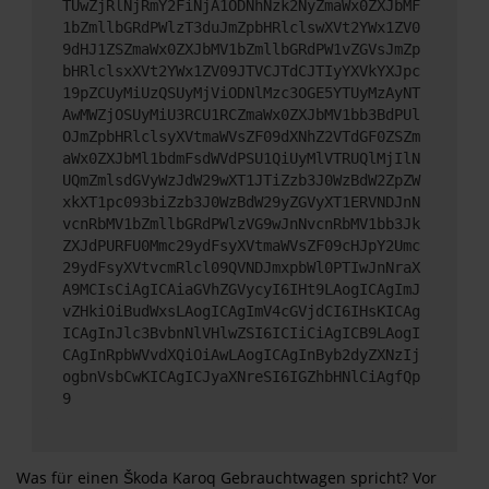
TUwZjRlNjRmY2FiNjA1ODNhNzk2NyZmaWx0ZXJbMF
1bZmllbGRdPWlzT3duJmZpbHRlclswXVt2YWx1ZV0
9dHJ1ZSZmaWx0ZXJbMV1bZmllbGRdPW1vZGVsJmZp
bHRlclsxXVt2YWx1ZV09JTVCJTdCJTIyYXVkYXJpc
19pZCUyMiUzQSUyMjViODNlMzc3OGE5YTUyMzAyNT
AwMWZjOSUyMiU3RCU1RCZmaWx0ZXJbMV1bb3BdPUl
OJmZpbHRlclsyXVtmaWVsZF09dXNhZ2VTdGF0ZSZm
aWx0ZXJbMl1bdmFsdWVdPSU1QiUyMlVTRUQlMjIlN
UQmZmlsdGVyWzJdW29wXT1JTiZzb3J0WzBdW2ZpZW
xkXT1pc093biZzb3J0WzBdW29yZGVyXT1ERVNDJnN
vcnRbMV1bZmllbGRdPWlzVG9wJnNvcnRbMV1bb3Jk
ZXJdPURFU0Mmc29ydFsyXVtmaWVsZF09cHJpY2Umc
29ydFsyXVtvcmRlcl09QVNDJmxpbWl0PTIwJnNraX
A9MCIsCiAgICAiaGVhZGVycyI6IHt9LAogICAgImJ
vZHkiOiBudWxsLAogICAgImV4cGVjdCI6IHsKICAg
ICAgInJlc3BvbnNlVHlwZSI6ICIiCiAgICB9LAogI
CAgInRpbWVvdXQiOiAwLAogICAgInByb2dyZXNzIj
ogbnVsbCwKICAgICJyaXNreSI6IGZhbHNlCiAgfQp
9
Was für einen Škoda Karoq Gebrauchtwagen spricht? Vor