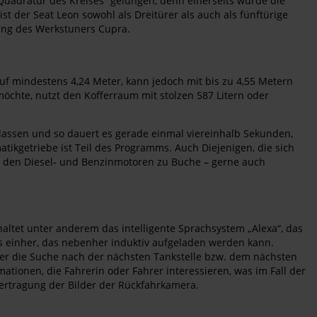
 „Quadratur des Kreises“ gelungen, denn einerseits wurde die
t der Seat Leon sowohl als Dreitürer als auch als fünftürige
rung des Werkstuners Cupra.
auf mindestens 4,24 Meter, kann jedoch mit bis zu 4,55 Metern
 möchte, nutzt den Kofferraum mit stolzen 587 Litern oder
ntlassen und so dauert es gerade einmal viereinhalb Sekunden,
tikgetriebe ist Teil des Programms. Auch Diejenigen, die sich
i den Diesel- und Benzinmotoren zu Buche – gerne auch
haltet unter anderem das intelligente Sprachsystem „Alexa“, das
 einher, das nebenher induktiv aufgeladen werden kann.
der die Suche nach der nächsten Tankstelle bzw. dem nächsten
mationen, die Fahrerin oder Fahrer interessieren, was im Fall der
bertragung der Bilder der Rückfahrkamera.