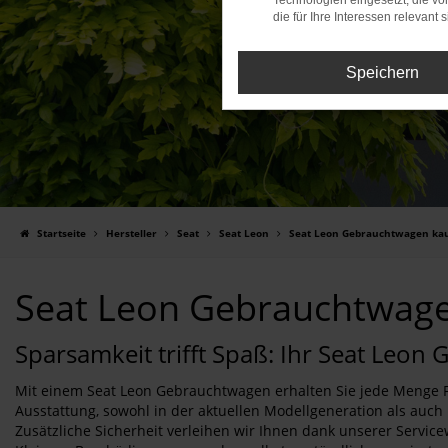
Technologien eingesetzt, die v
die für Ihre Interessen relevant s
Speichern
Startseite
Hersteller
Seat
Seat Leon
Seat Leon Gebrauchtwagen ka
Seat Leon Gebrauchtwag
Sparsamkeit trifft Spaß: Ihr Seat Leo
Mit einem Seat Leon Gebrauchtwagen erhalten Sie jede Menge Fa
Ausstattung, sowohl in der aktuellen Modellgeneration als auc
Zusätzliche Sicherheit verleihen wir Ihnen dank unserer Service