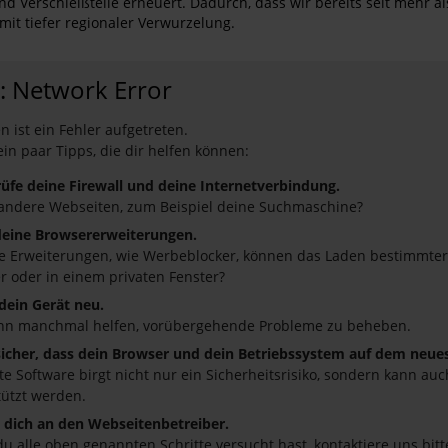
 Verschleißteile erneuert. Dadurch, dass wir bereits seit mehr als
it tiefer regionaler Verwurzelung.
: Network Error
 ist ein Fehler aufgetreten.
ein paar Tipps, die dir helfen können:
üfe deine Firewall und deine Internetverbindung.
andere Webseiten, zum Beispiel deine Suchmaschine?
deine Browsererweiterungen.
 Erweiterungen, wie Werbeblocker, können das Laden bestimmter S
r oder in einem privaten Fenster?
 dein Gerät neu.
nn manchmal helfen, vorübergehende Probleme zu beheben.
 sicher, dass dein Browser und dein Betriebssystem auf dem neue
ete Software birgt nicht nur ein Sicherheitsrisiko, sondern kann a
tützt werden.
dich an den Webseitenbetreiber.
u alle oben genannten Schritte versucht hast, kontaktiere uns bi