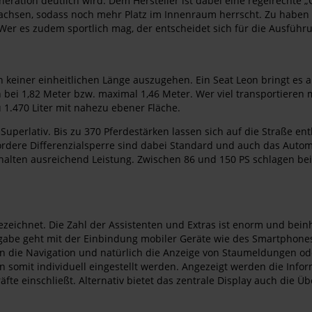
neration deutlich wird. Dem Hersteller ist dabei eine regelrechte
achsen, sodass noch mehr Platz im Innenraum herrscht. Zu haben is
Wer es zudem sportlich mag, der entscheidet sich für die Ausfüh
on keiner einheitlichen Länge auszugehen. Ein Seat Leon bringt es 
en bei 1,82 Meter bzw. maximal 1,46 Meter. Wer viel transportieren
u 1.470 Liter mit nahezu ebener Fläche.
Superlativ. Bis zu 370 Pferdestärken lassen sich auf die Straße e
ordere Differenzialsperre sind dabei Standard und auch das Automa
halten ausreichend Leistung. Zwischen 86 und 150 PS schlagen be
ezeichnet. Die Zahl der Assistenten und Extras ist enorm und bein
abe geht mit der Einbindung mobiler Geräte wie des Smartphones
 in die Navigation und natürlich die Anzeige von Staumeldungen o
nn somit individuell eingestellt werden. Angezeigt werden die Infor
fte einschließt. Alternativ bietet das zentrale Display auch die Ü