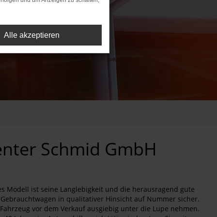
rfolgen und um Anzeigen zu schalten,
Alle akzeptieren
center Schmid GmbH
 Modell ist seine Langlebigkeit und die herausragend gute
 Gebrauchtwagen in qualitativer Hinsicht auf Nummer sicher.
des Fahrzeug vor dem Verkauf ausgiebig unter die Lupe nehmen.