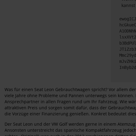
kannst
ewogIC
hcGkue
A1ODNh
lsxXVt
b3BdPU
JTiZzb
Mmc29y
mJvZHk
InByb2
Was für einen Seat Leon Gebrauchtwagen spricht? Vor allem der 
viele Jahre ohne Probleme und Pannen unterwegs sein können. 
Ansprechpartner in allen Fragen rund um Ihr Fahrzeug. Wie wä
attraktiven Preis und sorgen somit dafür, dass der Gebrauchtwa
die Vorzüge einer Finanzierung genießen. Konkret bedeutet di
Der Seat Leon und der VW Golf werden gerne in einem Atemzug 
Ansonsten unterstreicht das spanische Kompaktfahrzeug jedoch se