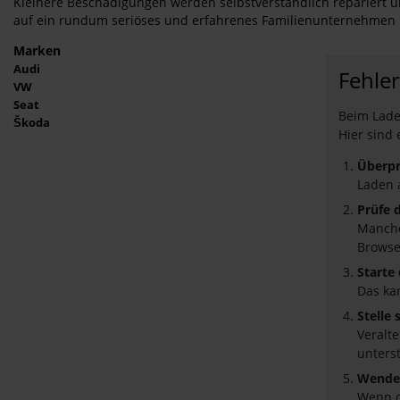
Kleinere Beschädigungen werden selbstverständlich repariert und
auf ein rundum seriöses und erfahrenes Familienunternehmen m
Marken
Audi
Fehler
VW
Seat
Beim Laden
Škoda
Hier sind 
Überpr
Laden 
Prüfe 
Manche
Browse
Starte
Das ka
Stelle
Veralt
unters
Wende 
Wenn d