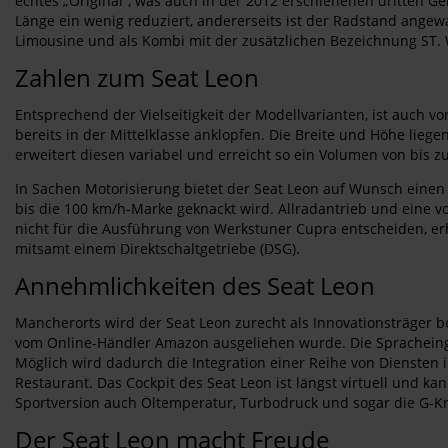
echtes „Original“, was auch in der 2012 erschienenen dritten Ge
Länge ein wenig reduziert, andererseits ist der Radstand angew
Limousine und als Kombi mit der zusätzlichen Bezeichnung ST. 
Zahlen zum Seat Leon
Entsprechend der Vielseitigkeit der Modellvarianten, ist auch v
bereits in der Mittelklasse anklopfen. Die Breite und Höhe lieg
erweitert diesen variabel und erreicht so ein Volumen von bis z
In Sachen Motorisierung bietet der Seat Leon auf Wunsch einen 
bis die 100 km/h-Marke geknackt wird. Allradantrieb und eine v
nicht für die Ausführung von Werkstuner Cupra entscheiden, er
mitsamt einem Direktschaltgetriebe (DSG).
Annehmlichkeiten des Seat Leon
Mancherorts wird der Seat Leon zurecht als Innovationsträger b
vom Online-Händler Amazon ausgeliehen wurde. Die Spracheing
Möglich wird dadurch die Integration einer Reihe von Diensten
Restaurant. Das Cockpit des Seat Leon ist längst virtuell und ka
Sportversion auch Öltemperatur, Turbodruck und sogar die G-Krä
Der Seat Leon macht Freude