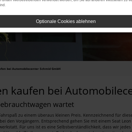
on dritten Werbetreibenden verwendet werden, um Sie auf anderen Webseiten zu ve
ind.
Optionale Cookies ablehnen
ufen bei Automobilecenter Schmid GmbH
en kaufen bei Automobile
n Gebrauchtwagen wartet
hrspaß zu einem überaus kleinen Preis. Kennzeichnend für dieses
h bei den Vorgängern. Entsprechend gehen Sie mit einem Seat Leon
werkstatt. Für uns ist es eine Selbstverständlichkeit, dass wir je