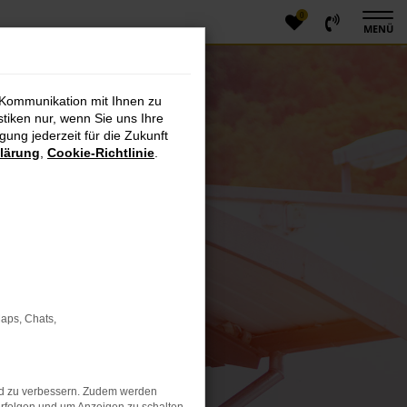
0
MENÜ
 Kommunikation mit Ihnen zu
stiken nur, wenn Sie uns Ihre
ung jederzeit für die Zukunft
lärung
,
Cookie-Richtlinie
.
Maps, Chats,
nd zu verbessern. Zudem werden