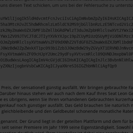
 uns diesen Text schicken, um uns bei der Fehlersuche zu unterstü
JuYW1lIjogIk5ldHdvcmtFcnJvciIsCiAgImNvbmZpZyI6IHsKICAgIC
C5ha3MtcHJvZC5hdWRhcmlzLm5ldC92MS9jbGllbnRzLzE5NTcvd2Vic
Nzk2NyZmaWx0ZXJbMF1bZmllbGRdPWlzT3duJmZpbHRlclswXVt2YWx1
2YWx1ZV09JTVCJTdCJTIyYXVkYXJpc19pZCUyMiUzQSUyMjViODNlMzc
lOJmZpbHRlclsyXVtmaWVsZF09dXNhZ2VTdGF0ZSZmaWx0ZXJbMl1bdm
3J0WzBdW2ZpZWxkXT1pc093biZzb3J0WzBdW29yZGVyXT1ERVNDJnNvc
dFsyXVtmaWVsZF09cHJpY2Umc29ydFsyXVtvcmRlcl09QVNDJmxpbWl0
iOiBudWxsLAogICAgImV4cGVjdCI6IHsKICAgICAgInJlc3BvbnNlVHl
dyZXNzIjogbnVsbCwKICAgICJyaXNreSI6IGZhbHNlCiAgfQp9
Preis, der sensationell günstig ausfällt. Wir bringen gebrauchte 
Darüber hinaus stehen wir auch nach dem Kauf Ihres Seat Leon Ge
re es übrigens, wenn Sie Ihren vorhandenen Gebrauchten kurzerha
genkauf noch günstiger ausfällt. Das Geld brauchen Sie natürlich 
es gleichbleibende und den Geldbeutel schonende monatliche Rate
genannt. Der Grund liegt in der geteilten Plattform und dem für
it seiner Premiere im Jahr 1999 seine Eigenständigkeit. Sowohl in 