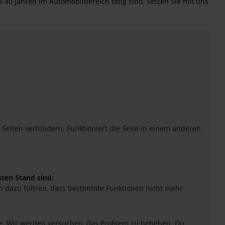
 40 Jahren im Automobilbereich tätig sind, setzen Sie mit uns
eiten verhindern. Funktioniert die Seite in einem anderen
sten Stand sind.
uch dazu führen, dass bestimmte Funktionen nicht mehr
tte. Wir werden versuchen, das Problem zu beheben. Du