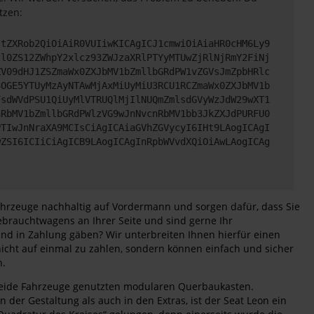
tzen:
JtZXRob2QiOiAiR0VUIiwKICAgICJ1cmwiOiAiaHR0cHM6Ly9
2l0ZS12ZWhpY2xlcz93ZWJzaXRlPTYyMTUwZjRlNjRmY2FiNj
ZV09dHJ1ZSZmaWx0ZXJbMV1bZmllbGRdPW1vZGVsJmZpbHRlc
3OGE5YTUyMzAyNTAwMjAxMiUyMiU3RCU1RCZmaWx0ZXJbMV1b
FsdWVdPSU1QiUyMlVTRUQlMjIlNUQmZmlsdGVyWzJdW29wXT1
nRbMV1bZmllbGRdPWlzVG9wJnNvcnRbMV1bb3JkZXJdPURFU0
PTIwJnNraXA9MCIsCiAgICAiaGVhZGVycyI6IHt9LAogICAgI
wZSI6ICIiCiAgICB9LAogICAgInRpbWVvdXQiOiAwLAogICAg
Fahrzeuge nachhaltig auf Vordermann und sorgen dafür, dass Sie
brauchtwagens an Ihrer Seite und sind gerne Ihr
nd in Zahlung gäben? Wir unterbreiten Ihnen hierfür einen
nicht auf einmal zu zahlen, sondern können einfach und sicher
n.
 beide Fahrzeuge genutzten modularen Querbaukasten.
der Gestaltung als auch in den Extras, ist der Seat Leon ein