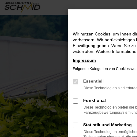
Zum
Hauptinhalt
springen
Wir nutzen Cookies, um Ihnen d
verbessern. Wir berücksichtigen 
Einwilligung geben. Wenn Sie zu 
widerrufen. Weitere Information
Impressum
Folgende Kategorien von Cookies werd
Essentiell
Diese Technologien sind erforde
Funktional
Diese Technologien bieten die b
Fahrzeugbewertungssystem und w
Statistik und Marketing
Diese Technologien ermöglichen