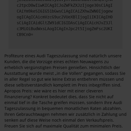
c2tpcD0wIiwKICAgICJoZWFkZXJzIjoge30sCiAgI
CAiYm9keSI6IG51bGwsCiAgICAiZXhwZWN0Ijogew
ogICAgICAicmVzcG9uc2VUeXBlIjogIiIKICAgIH0
sCiAgICAidGltZW91dCI6IDAsCiAgICAicHJvZ3Jl
c3MiOiBudWxsLAogICAgInJpc2t5IjogZmFsc2UKI
CB9Cn0=
Profiteure eines Audi Tageszulassung sind natürlich unsere
Kunden, die die Vorzüge eines echten Neuwagens zu
erheblich vergünstigten Preisen genießen. Hinsichtlich der
Ausstattung wurde meist „in die Vollen“ gegangen, sodass Sie
in aller Regel so gut wie keine Extras entbehren müssen und
diese selbstverständlich komplett im Preis inbegriffen sind.
Apropos Preis: wie wäre es hier mit einer cleveren
Finanzierung? Konkret bedeutet dies, dass Sie nicht auf
einmal tief in die Tasche greifen müssen, sondern Ihre Audi
Tageszulassung in bequemen monatlichen Raten abzahlen.
Ihren Gebrauchtwagen nehmen wir zusätzlich in Zahlung und
senken auf diese Weise noch einmal den Verkaufspreis.
Freuen Sie sich auf maximale Qualität zum minimalen Preis.