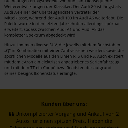
Die heutigen Erfolgsmodelle von Audi sind konsequente
Weiterentwicklungen der Klassiker. Der Audi 80 ist längst als
Audi A4 einer der überzeugendsten Vertreter der
Mittelklasse, während der Audi 100 im Audi A6 weiterlebt. Die
Palette wurde in den letzten Jahrzehnten allerdings spürbar
erweitert, sodass zwischen Audi A1 und Audi A8 das
kompletter Spektrum abgedeckt wird.
Hinzu kommen diverse SUV, die jeweils mit dem Buchstaben
„Q“ in Kombination mit einer Zahl versehen werden, sowie die
sportlichen Modelle aus den Linien R, S und RS. Auch existiert
mit dem e-tron ein elektrisch angetriebenes Serienfahrzeug
und mit dem TT ein Coupé bzw. Roadster, der aufgrund
seines Designs Ikonenstatus erlangte.
Kunden über uns:
Unkomplizierter Vorgang und Ankauf von 2
Autos für einen spitzen Preis. Haben die
Fahrzeuge gewaschen und frisch hergerichtet