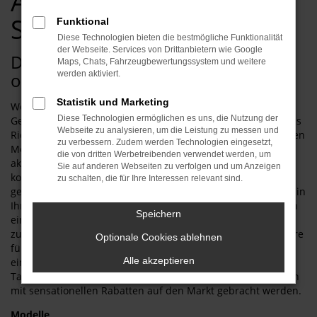
Automobilecenter
Schmid GmbH
Funktional
Diese Technologien bieten die bestmögliche Funktionalität
der Webseite. Services von Drittanbietern wie Google
Die Audi Tageszulassung oder: das
Maps, Chats, Fahrzeugbewertungssystem und weitere
optimale Preis-Leistungs-Verhältnis
werden aktiviert.
Statistik und Marketing
Wenn Sie Lust auf einen Neuwagen zum Preis eines
Diese Technologien ermöglichen es uns, die Nutzung der
Gebrauchten haben, ist eine Audi Tageszulassung genau das
Webseite zu analysieren, um die Leistung zu messen und
Richtige. Die Fahrzeuge wurden in aller Regel keinen einzigen
zu verbessern. Zudem werden Technologien eingesetzt,
Meter gefahren und stammen selbstverständlich aus der
die von dritten Werbetreibenden verwendet werden, um
aktuellen Modellgeneration. Zudem sind Sie bereits fertig
Sie auf anderen Webseiten zu verfolgen und um Anzeigen
konfiguriert und warten nur darauf, von Ihnen in Empfang
zu schalten, die für Ihre Interessen relevant sind.
genommen zu werden. Wie wäre es mit einer Jungfernfahrt in
Ihrer Audi Tageszulassung? Der günstige Preis kommt durch
Speichern
einen in der Automobilbranche weit verbreitete Kunstgriff
zustande. Da die Hersteller vielfach enge preisliche Korridore
Optionale Cookies ablehnen
für ihre Produkte vorgeben, werden Neuwagen gerne für
Alle akzeptieren
einen Tag auf den Händler zugelassen. Die Folge: eine Audi
Tageszulassung ist nicht mehr preislich gebunden und kann
mit sensationellen Rabatten auf den Markt gebracht werden.
Modelle