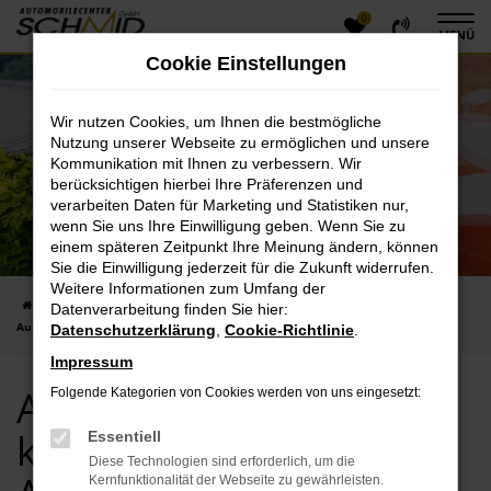
0
Zum
MENÜ
Hauptinhalt
Cookie Einstellungen
springen
Wir nutzen Cookies, um Ihnen die bestmögliche
Nutzung unserer Webseite zu ermöglichen und unsere
Kommunikation mit Ihnen zu verbessern. Wir
berücksichtigen hierbei Ihre Präferenzen und
verarbeiten Daten für Marketing und Statistiken nur,
wenn Sie uns Ihre Einwilligung geben. Wenn Sie zu
einem späteren Zeitpunkt Ihre Meinung ändern, können
Sie die Einwilligung jederzeit für die Zukunft widerrufen.
Weitere Informationen zum Umfang der
Startseite
Hersteller
Audi
Audi Tageszulassung kaufen bei
Datenverarbeitung finden Sie hier:
Automobilecenter Schmid GmbH
Datenschutzerklärung
,
Cookie-Richtlinie
.
Impressum
Audi Tageszulassung
Folgende Kategorien von Cookies werden von uns eingesetzt:
kaufen bei
Essentiell
Diese Technologien sind erforderlich, um die
Kernfunktionalität der Webseite zu gewährleisten.