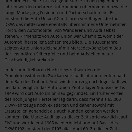
und firmiert seit 1910 als eigene Marke. In den folgenden
Jahren wurden mehrere Unternehmen übernommen bzw. die
junge Marke ging Fusionen und Partnerschaften ein. Es
entstand die Auto Union AG mit ihren vier Ringen, die für
DKW, das mittlerweile ebenfalls übernommene Unternehmen
Horch, den Automobilteil von Wanderer und Audi selbst
stehen. Firmensitz von Auto Union war Chemnitz, womit der
Automobilhersteller Sachsen treu blieb. Die 1930er Jahre
zeigten Auto Union gleichauf mit Mercedes-Benz beim Bau
der legendären Silberpfeile und beim Aufstellen neuer
Geschwindigkeitsrekorde.
In der unmittelbaren Nachkriegszeit wurden die
Produktionsstätten in Zwickau verstaatlicht und dienten bald
dem Bau des Trabant. Audi wiederum zog nach Ingolstadt, wo
bis dato lediglich das Auto-Union-Zentrallager Süd existierte.
1949 wird dort Auto Union neu gegründet. Ein früher Vorteil
des noch jungen Hersteller lag darin, dass mehr als 65.000
DKW-Fahrzeuge noch existierten und daher sowohl mit
Ersatzteilen gehandelt als auch Kunden gehalten werden
konnten. Die Marke Audi lag zu dieser Zeit sprichwörtlich „auf
Eis“ und wurde erst 1965 wiederbelebt und auf Basis des
DKW F102 entstand der F103 alias Audi 60. Zu dieser Zeit