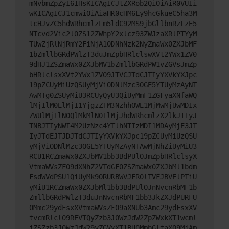
mNvbmZpZyI6IHsKICAgICJtZXRob2QiOiAiR0VUIi
wKICAgICJ1cmwiOiAiaHR0cHM6Ly9hcGkueC5ha3M
tcHJvZC5hdWRhcmlzLm5ldC92MS9jbGllbnRzLzE5
NTcvd2Vic2l0ZS12ZWhpY2xlcz93ZWJzaXRlPTYyM
TUwZjRlNjRmY2FiNjA1ODNhNzk2NyZmaWx0ZXJbMF
1bZmllbGRdPWlzT3duJmZpbHRlclswXVt2YWx1ZV0
9dHJ1ZSZmaWx0ZXJbMV1bZmllbGRdPW1vZGVsJmZp
bHRlclsxXVt2YWx1ZV09JTVCJTdCJTIyYXVkYXJpc
19pZCUyMiUzQSUyMjViODNlMzc3OGE5YTUyMzAyNT
AwMTg0ZSUyMiU3RCUyQyU3QiUyMmF1ZGFyaXNfaWQ
lMjIlM0ElMjI1YjgzZTM3NzhhOWE1MjMwMjUwMDIx
ZWUlMjIlN0QlMkMlN0IlMjJhdWRhcmlzX2lkJTIyJ
TNBJTIyNWI4M2UzNzc4YTlhNTIzMDI1MDAyMjE3JT
IyJTdEJTJDJTdCJTIyYXVkYXJpc19pZCUyMiUzQSU
yMjViODNlMzc3OGE5YTUyMzAyNTAwMjNhZiUyMiU3
RCU1RCZmaWx0ZXJbMV1bb3BdPUlOJmZpbHRlclsyX
VtmaWVsZF09dXNhZ2VTdGF0ZSZmaWx0ZXJbMl1bdm
FsdWVdPSU1QiUyMk9ORURBWVJFR0lTVFJBVElPTiU
yMiU1RCZmaWx0ZXJbMl1bb3BdPUlOJnNvcnRbMF1b
ZmllbGRdPWlzT3duJnNvcnRbMF1bb3JkZXJdPURFU
0Mmc29ydFsxXVtmaWVsZF09aXNUb3Amc29ydFsxXV
tvcmRlcl09REVTQyZzb3J0WzJdW2ZpZWxkXT1wcml
jZSZzb3J0WzJdW29yZGVyXT1BU0MmbGltaXQ9MjAm