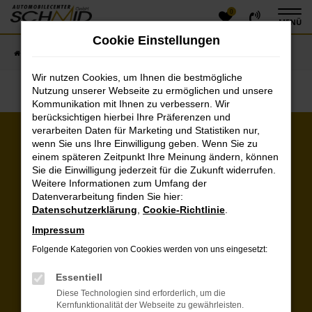
0
Zum
MENÜ
Hauptinhalt
Cookie Einstellungen
springen
Startseite
Fahrzeugangebote
Fahrzeugsuche
Wir nutzen Cookies, um Ihnen die bestmögliche
Nutzung unserer Webseite zu ermöglichen und unsere
Kommunikation mit Ihnen zu verbessern. Wir
berücksichtigen hierbei Ihre Präferenzen und
verarbeiten Daten für Marketing und Statistiken nur,
wenn Sie uns Ihre Einwilligung geben. Wenn Sie zu
Kunden über uns:
einem späteren Zeitpunkt Ihre Meinung ändern, können
Sie die Einwilligung jederzeit für die Zukunft widerrufen.
Unkomplizierter Vorgang und Ankauf von 2
Weitere Informationen zum Umfang der
Autos für einen spitzen Preis. Haben die
Datenverarbeitung finden Sie hier:
Fahrzeuge gewaschen und frisch hergerichtet
Datenschutzerklärung
,
Cookie-Richtlinie
.
bekommen. Nett und freundlich. Danke
Impressum
Herr Alex G.
Folgende Kategorien von Cookies werden von uns eingesetzt:
Weitere Kundenstimmen lesen
Essentiell
Diese Technologien sind erforderlich, um die
Öffnungszeiten & Kontakt
Kernfunktionalität der Webseite zu gewährleisten.