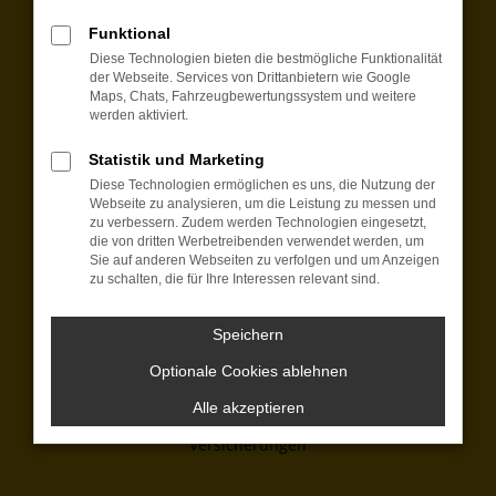
Funktional
Montag bis Freitag:
Diese Technologien bieten die bestmögliche Funktionalität
07:15 bis 18:00 Uhr
der Webseite. Services von Drittanbietern wie Google
Samstag:
Maps, Chats, Fahrzeugbewertungssystem und weitere
werden aktiviert.
09:00 bis 12:00 Uhr
+49 8421 97650
Statistik und Marketing
Diese Technologien ermöglichen es uns, die Nutzung der
kontakt@automobilecenter-schmid.de
Webseite zu analysieren, um die Leistung zu messen und
zu verbessern. Zudem werden Technologien eingesetzt,
Wir bieten:
die von dritten Werbetreibenden verwendet werden, um
Sie auf anderen Webseiten zu verfolgen und um Anzeigen
zu schalten, die für Ihre Interessen relevant sind.
EU-Fahrzeuge
Neuwagen
Dienstwagen
Speichern
Jahreswagen
Optionale Cookies ablehnen
Gebrauchtwagen
Finanzierung
Alle akzeptieren
Leasing
Versicherungen