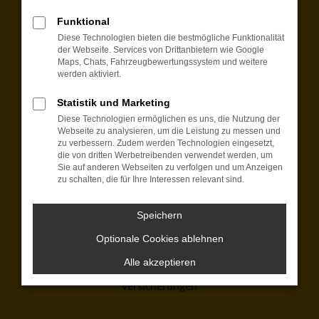
Funktional
Montag bis Freitag:
Diese Technologien bieten die bestmögliche Funktionalität
07:15 bis 18:00 Uhr
der Webseite. Services von Drittanbietern wie Google
Samstag:
Maps, Chats, Fahrzeugbewertungssystem und weitere
werden aktiviert.
09:00 bis 12:00 Uhr
+49 8421 97650
Statistik und Marketing
Diese Technologien ermöglichen es uns, die Nutzung der
kontakt@automobilecenter-schmid.de
Webseite zu analysieren, um die Leistung zu messen und
zu verbessern. Zudem werden Technologien eingesetzt,
Wir bieten:
die von dritten Werbetreibenden verwendet werden, um
Sie auf anderen Webseiten zu verfolgen und um Anzeigen
zu schalten, die für Ihre Interessen relevant sind.
EU-Fahrzeuge
Neuwagen
Dienstwagen
Speichern
Jahreswagen
Optionale Cookies ablehnen
Gebrauchtwagen
Finanzierung
Alle akzeptieren
Leasing
Versicherungen