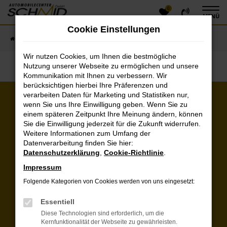
0
Zum
MENÜ
Hauptinhalt
Cookie Einstellungen
springen
Startseite
Fahrzeugangebote
Fahrzeugsuche
Wir nutzen Cookies, um Ihnen die bestmögliche
Nutzung unserer Webseite zu ermöglichen und unsere
Kommunikation mit Ihnen zu verbessern. Wir
berücksichtigen hierbei Ihre Präferenzen und
verarbeiten Daten für Marketing und Statistiken nur,
wenn Sie uns Ihre Einwilligung geben. Wenn Sie zu
Kunden über uns:
einem späteren Zeitpunkt Ihre Meinung ändern, können
Sie die Einwilligung jederzeit für die Zukunft widerrufen.
Unkomplizierter Vorgang und Ankauf von 2
Weitere Informationen zum Umfang der
Autos für einen spitzen Preis. Haben die
Datenverarbeitung finden Sie hier:
Fahrzeuge gewaschen und frisch hergerichtet
Datenschutzerklärung
,
Cookie-Richtlinie
.
bekommen. Nett und freundlich. Danke
Impressum
Herr Alex G.
Folgende Kategorien von Cookies werden von uns eingesetzt:
Weitere Kundenstimmen lesen
Essentiell
Diese Technologien sind erforderlich, um die
Öffnungszeiten & Kontakt
Kernfunktionalität der Webseite zu gewährleisten.