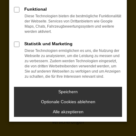
Funktional
Montag bis Freitag:
Diese Technologien bieten die bestmögliche Funktionalität
07:15 bis 18:00 Uhr
der Webseite. Services von Drittanbietern wie Google
Samstag:
Maps, Chats, Fahrzeugbewertungssystem und weitere
werden aktiviert.
09:00 bis 12:00 Uhr
+49 8421 97650
Statistik und Marketing
Diese Technologien ermöglichen es uns, die Nutzung der
kontakt@automobilecenter-schmid.de
Webseite zu analysieren, um die Leistung zu messen und
zu verbessern. Zudem werden Technologien eingesetzt,
Wir bieten:
die von dritten Werbetreibenden verwendet werden, um
Sie auf anderen Webseiten zu verfolgen und um Anzeigen
zu schalten, die für Ihre Interessen relevant sind.
EU-Fahrzeuge
Neuwagen
Dienstwagen
Speichern
Jahreswagen
Optionale Cookies ablehnen
Gebrauchtwagen
Finanzierung
Alle akzeptieren
Leasing
Versicherungen