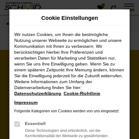
0
Zum
MENÜ
Hauptinhalt
Cookie Einstellungen
springen
Startseite
Fahrzeugangebote
Fahrzeugsuche
Wir nutzen Cookies, um Ihnen die bestmögliche
Nutzung unserer Webseite zu ermöglichen und unsere
Kommunikation mit Ihnen zu verbessern. Wir
berücksichtigen hierbei Ihre Präferenzen und
verarbeiten Daten für Marketing und Statistiken nur,
wenn Sie uns Ihre Einwilligung geben. Wenn Sie zu
Kunden über uns:
einem späteren Zeitpunkt Ihre Meinung ändern, können
Sie die Einwilligung jederzeit für die Zukunft widerrufen.
Unkomplizierter Vorgang und Ankauf von 2
Weitere Informationen zum Umfang der
Autos für einen spitzen Preis. Haben die
Datenverarbeitung finden Sie hier:
Fahrzeuge gewaschen und frisch hergerichtet
Datenschutzerklärung
,
Cookie-Richtlinie
.
bekommen. Nett und freundlich. Danke
Impressum
Herr Alex G.
Folgende Kategorien von Cookies werden von uns eingesetzt:
Weitere Kundenstimmen lesen
Essentiell
Diese Technologien sind erforderlich, um die
Öffnungszeiten & Kontakt
Kernfunktionalität der Webseite zu gewährleisten.