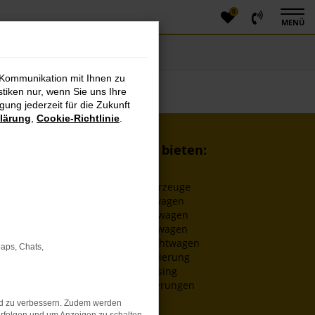
0
MENÜ
 Kommunikation mit Ihnen zu
stiken nur, wenn Sie uns Ihre
ung jederzeit für die Zukunft
lärung
,
Cookie-Richtlinie
.
Wir bieten:
EU-Fahrzeuge
Neuwagen
Dienstwagen
Jahreswagen
Gebrauchtwagen
Maps, Chats,
Finanzierung
Leasing
Versicherungen
nd zu verbessern. Zudem werden