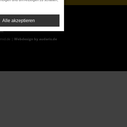
rfolgen und um Anzeigen zu schalten,
Alle akzeptieren
ag der Erstzulassung (Neupreis).
en
hmid.de |
Webdesign by audaris.de