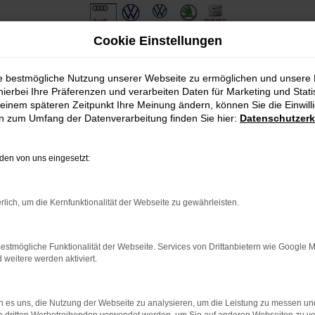
Cookie Einstellungen
ie bestmögliche Nutzung unserer Webseite zu ermöglichen und unsere
hierbei Ihre Präferenzen und verarbeiten Daten für Marketing und Stati
einem späteren Zeitpunkt Ihre Meinung ändern, können Sie die Einwillig
en zum Umfang der Datenverarbeitung finden Sie hier:
Datenschutzerk
Öffnungszeiten & Kontakt
en von uns eingesetzt:
Montag bis Freitag:
07:15 bis 18:00 Uhr
rlich, um die Kernfunktionalität der Webseite zu gewährleisten.
Samstag:
09:00 bis 12:00 Uhr
estmögliche Funktionalität der Webseite. Services von Drittanbietern wie Google 
+49 8421 97650
eitere werden aktiviert.
kontakt@automobilecenter-schmid.de
 es uns, die Nutzung der Webseite zu analysieren, um die Leistung zu messen u