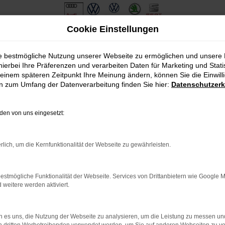
Cookie Einstellungen
ie bestmögliche Nutzung unserer Webseite zu ermöglichen und unsere
hierbei Ihre Präferenzen und verarbeiten Daten für Marketing und Stati
einem späteren Zeitpunkt Ihre Meinung ändern, können Sie die Einwillig
en zum Umfang der Datenverarbeitung finden Sie hier:
Datenschutzerk
Öffnungszeiten & Kontakt
en von uns eingesetzt:
Montag bis Freitag:
07:15 bis 18:00 Uhr
rlich, um die Kernfunktionalität der Webseite zu gewährleisten.
Samstag:
09:00 bis 12:00 Uhr
estmögliche Funktionalität der Webseite. Services von Drittanbietern wie Google 
+49 8421 97650
eitere werden aktiviert.
kontakt@automobilecenter-schmid.de
 es uns, die Nutzung der Webseite zu analysieren, um die Leistung zu messen u