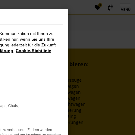
0
MENÜ
 Kommunikation mit Ihnen zu
stiken nur, wenn Sie uns Ihre
ung jederzeit für die Zukunft
lärung
,
Cookie-Richtlinie
.
Wir bieten:
EU-Fahrzeuge
Neuwagen
Dienstwagen
Jahreswagen
Gebrauchtwagen
Maps, Chats,
Finanzierung
Leasing
Versicherungen
nd zu verbessern. Zudem werden