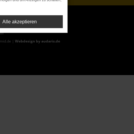
rfolgen und um Anzeigen zu schalten,
Alle akzeptieren
ag der Erstzulassung (Neupreis).
en
hmid.de |
Webdesign by audaris.de