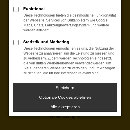
Funktional
Montag bis Freitag:
Diese Technologien bieten die bestmögliche Funktionalität
07:15 bis 18:00 Uhr
der Webseite. Services von Drittanbietern wie Google
Samstag:
Maps, Chats, Fahrzeugbewertungssystem und weitere
werden aktiviert.
09:00 bis 12:00 Uhr
+49 8421 97650
Statistik und Marketing
Diese Technologien ermöglichen es uns, die Nutzung der
kontakt@automobilecenter-schmid.de
Webseite zu analysieren, um die Leistung zu messen und
zu verbessern. Zudem werden Technologien eingesetzt,
Wir bieten:
die von dritten Werbetreibenden verwendet werden, um
Sie auf anderen Webseiten zu verfolgen und um Anzeigen
zu schalten, die für Ihre Interessen relevant sind.
EU-Fahrzeuge
Neuwagen
Dienstwagen
Speichern
Jahreswagen
Optionale Cookies ablehnen
Gebrauchtwagen
Finanzierung
Alle akzeptieren
Leasing
Versicherungen