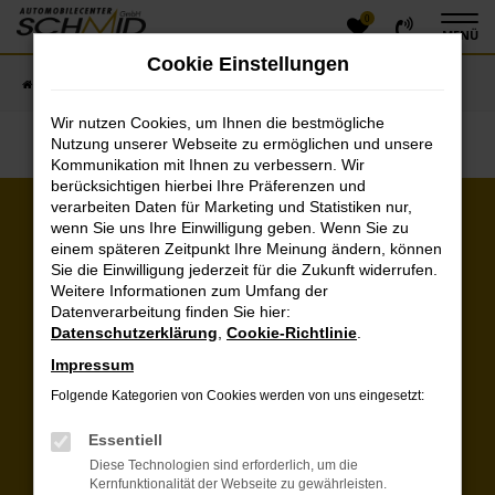
0
Zum
MENÜ
Hauptinhalt
Cookie Einstellungen
springen
Startseite
Fahrzeugangebote
Fahrzeugsuche
Wir nutzen Cookies, um Ihnen die bestmögliche
Nutzung unserer Webseite zu ermöglichen und unsere
Kommunikation mit Ihnen zu verbessern. Wir
berücksichtigen hierbei Ihre Präferenzen und
verarbeiten Daten für Marketing und Statistiken nur,
wenn Sie uns Ihre Einwilligung geben. Wenn Sie zu
Kunden über uns:
einem späteren Zeitpunkt Ihre Meinung ändern, können
Sie die Einwilligung jederzeit für die Zukunft widerrufen.
Unkomplizierter Vorgang und Ankauf von 2
Weitere Informationen zum Umfang der
Autos für einen spitzen Preis. Haben die
Datenverarbeitung finden Sie hier:
Fahrzeuge gewaschen und frisch hergerichtet
Datenschutzerklärung
,
Cookie-Richtlinie
.
bekommen. Nett und freundlich. Danke
Impressum
Herr Alex G.
Folgende Kategorien von Cookies werden von uns eingesetzt:
Weitere Kundenstimmen lesen
Essentiell
Diese Technologien sind erforderlich, um die
Öffnungszeiten & Kontakt
Kernfunktionalität der Webseite zu gewährleisten.