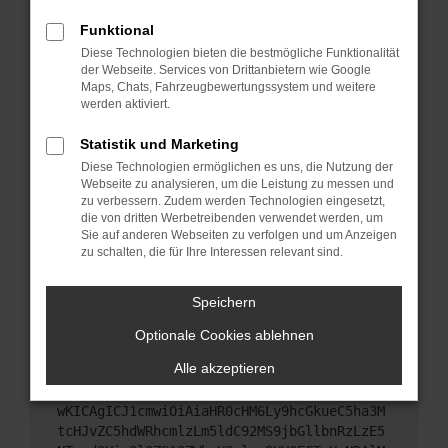
Starte dein Gerät neu.
Funktional
Das kann manchmal helfen, vorübergehende
Diese Technologien bieten die bestmögliche Funktionalität
Probleme zu beheben.
der Webseite. Services von Drittanbietern wie Google
Stelle sicher, dass dein Browser und dein
Maps, Chats, Fahrzeugbewertungssystem und weitere
werden aktiviert.
Betriebssystem auf dem neuesten Stand sind.
Veraltete Software birgt nicht nur ein
Statistik und Marketing
Sicherheitsrisiko, sondern kann auch dazu führen,
Diese Technologien ermöglichen es uns, die Nutzung der
dass bestimmte Funktionen nicht mehr
Webseite zu analysieren, um die Leistung zu messen und
unterstützt werden.
zu verbessern. Zudem werden Technologien eingesetzt,
Wende dich an den Webseitenbetreiber.
die von dritten Werbetreibenden verwendet werden, um
Sie auf anderen Webseiten zu verfolgen und um Anzeigen
Wenn du alle oben genannten Schritte versucht
zu schalten, die für Ihre Interessen relevant sind.
hast, kontaktiere uns bitte. Wir werden versuchen,
das Problem zu beheben. Du kannst uns diesen
Speichern
Text schicken, um uns bei der Fehlersuche zu
unterstützen:
Optionale Cookies ablehnen
Alle akzeptieren
ewogICJuYW1lIjogIk5ldHdvcmtFcnJvciIsCiAgI
mNvbmZpZyI6IHsKICAgICJtZXRob2QiOiAiR0VUIi
wKICAgICJ1cmwiOiAiaHR0cHM6Ly9hcGkueC5ha3M
tcHJvZC5hdWRhcmlzLm5ldC92MS9jbGllbnRzLzE5