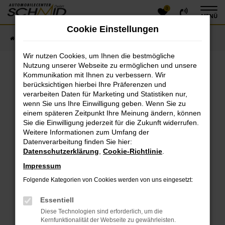
0
Zum
MENÜ
Hauptinhalt
Cookie Einstellungen
springen
Startseite
Fahrzeugangebote
Fahrzeugsuche
Wir nutzen Cookies, um Ihnen die bestmögliche
Nutzung unserer Webseite zu ermöglichen und unsere
Kommunikation mit Ihnen zu verbessern. Wir
Fehler: Network Error
berücksichtigen hierbei Ihre Präferenzen und
verarbeiten Daten für Marketing und Statistiken nur,
Beim Laden ist ein Fehler aufgetreten.
wenn Sie uns Ihre Einwilligung geben. Wenn Sie zu
einem späteren Zeitpunkt Ihre Meinung ändern, können
Hier sind ein paar Tipps, die dir helfen können:
Sie die Einwilligung jederzeit für die Zukunft widerrufen.
Überprüfe deine Firewall und deine
Weitere Informationen zum Umfang der
Datenverarbeitung finden Sie hier:
Internetverbindung.
Datenschutzerklärung
,
Cookie-Richtlinie
.
Laden andere Webseiten, zum Beispiel deine
Suchmaschine?
Impressum
Prüfe deine Browsererweiterungen.
Folgende Kategorien von Cookies werden von uns eingesetzt:
Manche Erweiterungen, wie Werbeblocker, können
das Laden bestimmter Seiten verhindern.
Essentiell
Funktioniert die Seite in einem anderen Browser
Diese Technologien sind erforderlich, um die
oder in einem privaten Fenster?
Kernfunktionalität der Webseite zu gewährleisten.