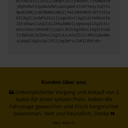
NTcvd2Vic2l0ZS12ZWhpY2xlcy9HV0FCTzYwNDAlM
jMyMzMxP2ZpZWxkPWludGVybmFsTnVtYmVyJndlYn
NpdGU9NjIxNTBmNGU2NGZjYWI2MDU4M2E3OTY3Iiw
KICAgICJoZWFkZXJzIjoge30sCiAgICAiYm9keSI6
IG51bGwsCiAgICAiZXhwZWN0IjogewogICAgICAic
mVzcG9uc2VUeXBlIjogIiIKICAgIH0sCiAgICAidG
ltZW91dCI6IDAsCiAgICAicHJvZ3Jlc3MiOiBudWx
sLAogICAgInJpc2t5IjogZmFsc2UKICB9Cn0=
Kunden über uns:
Unkomplizierter Vorgang und Ankauf von 2
Autos für einen spitzen Preis. Haben die
Fahrzeuge gewaschen und frisch hergerichtet
bekommen. Nett und freundlich. Danke
Herr Alex G.