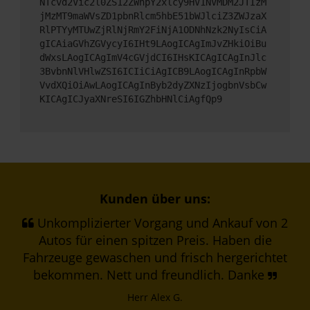
NTcvd2Vic2l0ZS12ZWhpY2xlcy9HV1NVMDM2JTIzM
jMzMT9maWVsZD1pbnRlcm5hbE51bWJlciZ3ZWJzaX
RlPTYyMTUwZjRlNjRmY2FiNjA1ODNhNzk2NyIsCiA
gICAiaGVhZGVycyI6IHt9LAogICAgImJvZHkiOiBu
dWxsLAogICAgImV4cGVjdCI6IHsKICAgICAgInJlc
3BvbnNlVHlwZSI6ICIiCiAgICB9LAogICAgInRpbW
VvdXQiOiAwLAogICAgInByb2dyZXNzIjogbnVsbCw
KICAgICJyaXNreSI6IGZhbHNlCiAgfQp9
Kunden über uns:
Unkomplizierter Vorgang und Ankauf von 2
Autos für einen spitzen Preis. Haben die
Fahrzeuge gewaschen und frisch hergerichtet
bekommen. Nett und freundlich. Danke
Herr Alex G.