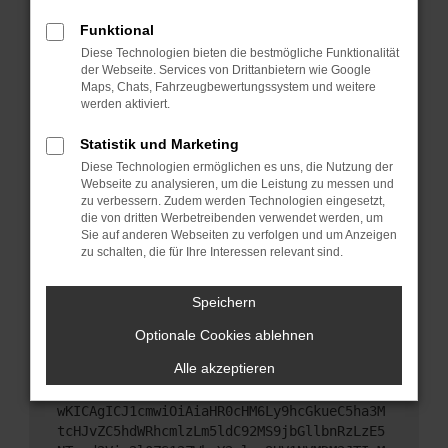
Starte dein Gerät neu.
Funktional
Das kann manchmal helfen, vorübergehende
Diese Technologien bieten die bestmögliche Funktionalität
Probleme zu beheben.
der Webseite. Services von Drittanbietern wie Google
Stelle sicher, dass dein Browser und dein
Maps, Chats, Fahrzeugbewertungssystem und weitere
werden aktiviert.
Betriebssystem auf dem neuesten Stand sind.
Veraltete Software birgt nicht nur ein
Statistik und Marketing
Sicherheitsrisiko, sondern kann auch dazu führen,
Diese Technologien ermöglichen es uns, die Nutzung der
dass bestimmte Funktionen nicht mehr
Webseite zu analysieren, um die Leistung zu messen und
unterstützt werden.
zu verbessern. Zudem werden Technologien eingesetzt,
Wende dich an den Webseitenbetreiber.
die von dritten Werbetreibenden verwendet werden, um
Sie auf anderen Webseiten zu verfolgen und um Anzeigen
Wenn du alle oben genannten Schritte versucht
zu schalten, die für Ihre Interessen relevant sind.
hast, kontaktiere uns bitte. Wir werden versuchen,
das Problem zu beheben. Du kannst uns diesen
Speichern
Text schicken, um uns bei der Fehlersuche zu
unterstützen:
Optionale Cookies ablehnen
Alle akzeptieren
ewogICJuYW1lIjogIk5ldHdvcmtFcnJvciIsCiAgI
mNvbmZpZyI6IHsKICAgICJtZXRob2QiOiAiR0VUIi
wKICAgICJ1cmwiOiAiaHR0cHM6Ly9hcGkueC5ha3M
tcHJvZC5hdWRhcmlzLm5ldC92MS9jbGllbnRzLzE5