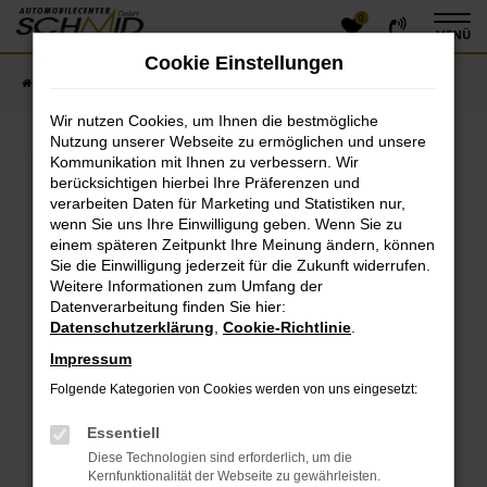
0
Zum
MENÜ
Hauptinhalt
Cookie Einstellungen
springen
Startseite
Fahrzeugangebote
Fahrzeugsuche
Wir nutzen Cookies, um Ihnen die bestmögliche
Nutzung unserer Webseite zu ermöglichen und unsere
Kommunikation mit Ihnen zu verbessern. Wir
Fehler: Network Error
berücksichtigen hierbei Ihre Präferenzen und
verarbeiten Daten für Marketing und Statistiken nur,
Beim Laden ist ein Fehler aufgetreten.
wenn Sie uns Ihre Einwilligung geben. Wenn Sie zu
einem späteren Zeitpunkt Ihre Meinung ändern, können
Hier sind ein paar Tipps, die dir helfen können:
Sie die Einwilligung jederzeit für die Zukunft widerrufen.
Überprüfe deine Firewall und deine
Weitere Informationen zum Umfang der
Datenverarbeitung finden Sie hier:
Internetverbindung.
Datenschutzerklärung
,
Cookie-Richtlinie
.
Laden andere Webseiten, zum Beispiel deine
Suchmaschine?
Impressum
Prüfe deine Browsererweiterungen.
Folgende Kategorien von Cookies werden von uns eingesetzt:
Manche Erweiterungen, wie Werbeblocker, können
das Laden bestimmter Seiten verhindern.
Essentiell
Funktioniert die Seite in einem anderen Browser
Diese Technologien sind erforderlich, um die
oder in einem privaten Fenster?
Kernfunktionalität der Webseite zu gewährleisten.