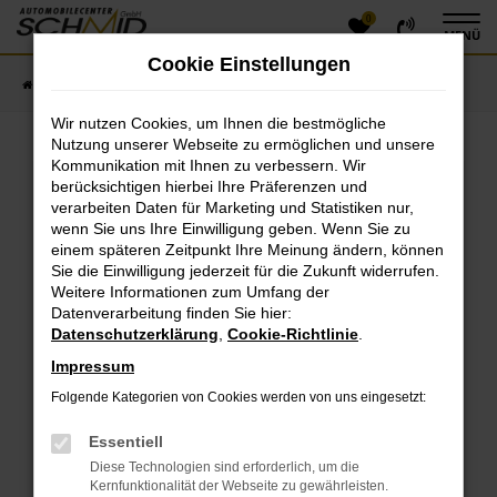
0
Zum
MENÜ
Hauptinhalt
Cookie Einstellungen
springen
Startseite
Fahrzeugangebote
Fahrzeugsuche
Wir nutzen Cookies, um Ihnen die bestmögliche
Nutzung unserer Webseite zu ermöglichen und unsere
Kommunikation mit Ihnen zu verbessern. Wir
Fehler: Network Error
berücksichtigen hierbei Ihre Präferenzen und
verarbeiten Daten für Marketing und Statistiken nur,
Beim Laden ist ein Fehler aufgetreten.
wenn Sie uns Ihre Einwilligung geben. Wenn Sie zu
einem späteren Zeitpunkt Ihre Meinung ändern, können
Hier sind ein paar Tipps, die dir helfen können:
Sie die Einwilligung jederzeit für die Zukunft widerrufen.
Überprüfe deine Firewall und deine
Weitere Informationen zum Umfang der
Datenverarbeitung finden Sie hier:
Internetverbindung.
Datenschutzerklärung
,
Cookie-Richtlinie
.
Laden andere Webseiten, zum Beispiel deine
Suchmaschine?
Impressum
Prüfe deine Browsererweiterungen.
Folgende Kategorien von Cookies werden von uns eingesetzt:
Manche Erweiterungen, wie Werbeblocker, können
das Laden bestimmter Seiten verhindern.
Essentiell
Funktioniert die Seite in einem anderen Browser
Diese Technologien sind erforderlich, um die
oder in einem privaten Fenster?
Kernfunktionalität der Webseite zu gewährleisten.