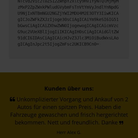
NTcvd2Vic2l0ZS12ZWhpY2xlcy9HV1YyNTQlMjMyM
zMxP2ZpZWxkPWludGVybmFsTnVtYmVyJndlYnNpdG
U9NjIxNTBmNGU2NGZjYWI2MDU4M2E3OTY3IiwKICA
gICJoZWFkZXJzIjoge30sCiAgICAiYm9keSI6IG51
bGwsCiAgICAiZXhwZWN0IjogewogICAgICAicmVzc
G9uc2VUeXBlIjogIiIKICAgIH0sCiAgICAidGltZW
91dCI6IDAsCiAgICAicHJvZ3Jlc3MiOiBudWxsLAo
gICAgInJpc2t5IjogZmFsc2UKICB9Cn0=
Kunden über uns:
Unkomplizierter Vorgang und Ankauf von 2
Autos für einen spitzen Preis. Haben die
Fahrzeuge gewaschen und frisch hergerichtet
bekommen. Nett und freundlich. Danke
Herr Alex G.