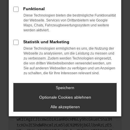
Starte dein Gerät neu.
Funktional
Das kann manchmal helfen, vorübergehende
Diese Technologien bieten die bestmögliche Funktionalität
Probleme zu beheben.
der Webseite. Services von Drittanbietern wie Google
Stelle sicher, dass dein Browser und dein
Maps, Chats, Fahrzeugbewertungssystem und weitere
werden aktiviert.
Betriebssystem auf dem neuesten Stand sind.
Veraltete Software birgt nicht nur ein
Statistik und Marketing
Sicherheitsrisiko, sondern kann auch dazu führen,
Diese Technologien ermöglichen es uns, die Nutzung der
dass bestimmte Funktionen nicht mehr
Webseite zu analysieren, um die Leistung zu messen und
unterstützt werden.
zu verbessern. Zudem werden Technologien eingesetzt,
Wende dich an den Webseitenbetreiber.
die von dritten Werbetreibenden verwendet werden, um
Sie auf anderen Webseiten zu verfolgen und um Anzeigen
Wenn du alle oben genannten Schritte versucht
zu schalten, die für Ihre Interessen relevant sind.
hast, kontaktiere uns bitte. Wir werden versuchen,
das Problem zu beheben. Du kannst uns diesen
Speichern
Text schicken, um uns bei der Fehlersuche zu
unterstützen:
Optionale Cookies ablehnen
Alle akzeptieren
ewogICJuYW1lIjogIk5ldHdvcmtFcnJvciIsCiAgI
mNvbmZpZyI6IHsKICAgICJtZXRob2QiOiAiR0VUIi
wKICAgICJ1cmwiOiAiaHR0cHM6Ly9hcGkueC5ha3M
tcHJvZC5hdWRhcmlzLm5ldC92MS9jbGllbnRzLzE5