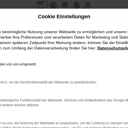
Cookie Einstellungen
ie bestmögliche Nutzung unserer Webseite zu ermöglichen und unsere
hierbei Ihre Präferenzen und verarbeiten Daten für Marketing und Stati
einem späteren Zeitpunkt Ihre Meinung ändern, können Sie die Einwillig
en zum Umfang der Datenverarbeitung finden Sie hier:
Datenschutzerk
en von uns eingesetzt:
.
ine?
rlich, um die Kernfunktionalität der Webseite zu gewährleisten.
en bestimmter Seiten verhindern. Funktioniert die Seite in eine
estmögliche Funktionalität der Webseite. Services von Drittanbietern wie Google 
eitere werden aktiviert.
u beheben.
em auf dem neuesten Stand sind.
o, sondern kann auch dazu führen, dass bestimmte Funktionen nicht
 es uns, die Nutzung der Webseite zu analysieren, um die Leistung zu messen u