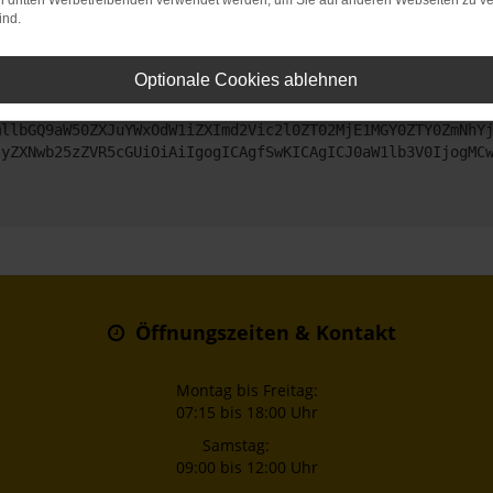
on dritten Werbetreibenden verwendet werden, um Sie auf anderen Webseiten zu ve
ind.
ntaktiere uns bitte. Wir werden versuchen, das Problem zu beheben
Optionale Cookies ablehnen
ZyI6IHsKICAgICJtZXRob2QiOiAiR0VUIiwKICAgICJ1cmwiOiAiaHR0
mllbGQ9aW50ZXJuYWxOdW1iZXImd2Vic2l0ZT02MjE1MGY0ZTY0ZmNhY
JyZXNwb25zZVR5cGUiOiAiIgogICAgfSwKICAgICJ0aW1lb3V0IjogMC
Öffnungszeiten & Kontakt
Montag bis Freitag:
07:15 bis 18:00 Uhr
Samstag:
09:00 bis 12:00 Uhr