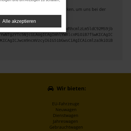
rfolgen und um Anzeigen zu schalten,
. Du kannst uns diesen Text schicken, um uns bei der
Alle akzeptieren
cHM6Ly9hcGkueC5ha3MtcHJvZC5hdWRhcmlzLm5ldC92MS9jb
jYwNTgzYTc5NjciLAogICAgImhlYWRlcnMiOiB7fSwKICAgIC
wKICAgICJwcm9ncmVzcyI6IG51bGwsCiAgICAicmlza3kiOiB
Wir bieten:
EU-Fahrzeuge
Neuwagen
Dienstwagen
Jahreswagen
Gebrauchtwagen