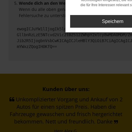
Technologien eingesetzt, die v
Wende dich an den Webseitenbetreiber.
die für Ihre Interessen relevant s
Wenn du alle oben genannten Schritte versucht hast, ko
Fehlersuche zu unterstützen:
Speichern
ewogICJuYW1lIjogIk5ldHdvcmtFcnJvciIsCiAgImNvbmZp
GllbnRzLzE5NTcvd2Vic2l0ZS12ZWhpY2xlcy8wMDA0MDM/Z
Jib2R5IjogbnVsbCwKICAgICJleHBlY3QiOiB7CiAgICAgIC
mYWxzZQogIH0KfQ==
Kunden über uns:
Unkomplizierter Vorgang und Ankauf von 2
Autos für einen spitzen Preis. Haben die
Fahrzeuge gewaschen und frisch hergerichtet
bekommen. Nett und freundlich. Danke
Herr Alex G.