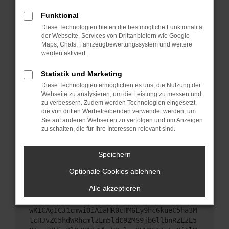
Starte dein Gerät neu.
Funktional
Das kann manchmal helfen, vorübergehende
Diese Technologien bieten die bestmögliche Funktionalität
Probleme zu beheben.
der Webseite. Services von Drittanbietern wie Google
Stelle sicher, dass dein Browser und dein
Maps, Chats, Fahrzeugbewertungssystem und weitere
werden aktiviert.
Betriebssystem auf dem neuesten Stand sind.
Veraltete Software birgt nicht nur ein
Statistik und Marketing
Sicherheitsrisiko, sondern kann auch dazu führen,
Diese Technologien ermöglichen es uns, die Nutzung der
dass bestimmte Funktionen nicht mehr
Webseite zu analysieren, um die Leistung zu messen und
unterstützt werden.
zu verbessern. Zudem werden Technologien eingesetzt,
Wende dich an den Webseitenbetreiber.
die von dritten Werbetreibenden verwendet werden, um
Sie auf anderen Webseiten zu verfolgen und um Anzeigen
Wenn du alle oben genannten Schritte versucht
zu schalten, die für Ihre Interessen relevant sind.
hast, kontaktiere uns bitte. Wir werden versuchen,
das Problem zu beheben. Du kannst uns diesen
Speichern
Text schicken, um uns bei der Fehlersuche zu
unterstützen:
Optionale Cookies ablehnen
Alle akzeptieren
ewogICJuYW1lIjogIk5ldHdvcmtFcnJvciIsCiAgI
mNvbmZpZyI6IHsKICAgICJtZXRob2QiOiAiR0VUIi
wKICAgICJ1cmwiOiAiaHR0cHM6Ly9hcGkueC5ha3M
tcHJvZC5hdWRhcmlzLm5ldC92MS9jbGllbnRzLzE5