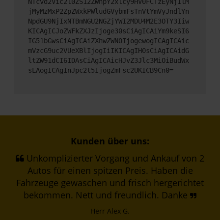
NTcvd2Vic2l0ZS12ZWhpY2xlcy9HV0FCTzEyNjIlM
jMyMzMxP2ZpZWxkPWludGVybmFsTnVtYmVyJndlYn
NpdGU9NjIxNTBmNGU2NGZjYWI2MDU4M2E3OTY3Iiw
KICAgICJoZWFkZXJzIjoge30sCiAgICAiYm9keSI6
IG51bGwsCiAgICAiZXhwZWN0IjogewogICAgICAic
mVzcG9uc2VUeXBlIjogIiIKICAgIH0sCiAgICAidG
ltZW91dCI6IDAsCiAgICAicHJvZ3Jlc3MiOiBudWx
sLAogICAgInJpc2t5IjogZmFsc2UKICB9Cn0=
Kunden über uns:
Unkomplizierter Vorgang und Ankauf von 2
Autos für einen spitzen Preis. Haben die
Fahrzeuge gewaschen und frisch hergerichtet
bekommen. Nett und freundlich. Danke
Herr Alex G.