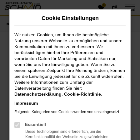
0
Zum
MENÜ
Hauptinhalt
Cookie Einstellungen
springen
Startseite
Fahrzeugangebote
Fahrzeugsuche
Wir nutzen Cookies, um Ihnen die bestmögliche
Nutzung unserer Webseite zu ermöglichen und unsere
Kommunikation mit Ihnen zu verbessern. Wir
Fehler: Network Error
berücksichtigen hierbei Ihre Präferenzen und
verarbeiten Daten für Marketing und Statistiken nur,
Beim Laden ist ein Fehler aufgetreten.
wenn Sie uns Ihre Einwilligung geben. Wenn Sie zu
einem späteren Zeitpunkt Ihre Meinung ändern, können
Hier sind ein paar Tipps, die dir helfen können:
Sie die Einwilligung jederzeit für die Zukunft widerrufen.
Überprüfe deine Firewall und deine
Weitere Informationen zum Umfang der
Datenverarbeitung finden Sie hier:
Internetverbindung.
Datenschutzerklärung
,
Cookie-Richtlinie
.
Laden andere Webseiten, zum Beispiel deine
Suchmaschine?
Impressum
Prüfe deine Browsererweiterungen.
Folgende Kategorien von Cookies werden von uns eingesetzt:
Manche Erweiterungen, wie Werbeblocker, können
das Laden bestimmter Seiten verhindern.
Essentiell
Funktioniert die Seite in einem anderen Browser
Diese Technologien sind erforderlich, um die
oder in einem privaten Fenster?
Kernfunktionalität der Webseite zu gewährleisten.