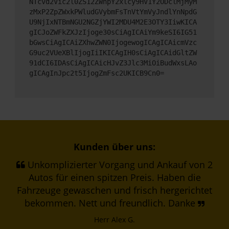
NTcvd2Vic2l0ZS12ZWhpY2xlcy9HV1Y2ODclMjMyM
zMxP2ZpZWxkPWludGVybmFsTnVtYmVyJndlYnNpdG
U9NjIxNTBmNGU2NGZjYWI2MDU4M2E3OTY3IiwKICA
gICJoZWFkZXJzIjoge30sCiAgICAiYm9keSI6IG51
bGwsCiAgICAiZXhwZWN0IjogewogICAgICAicmVzc
G9uc2VUeXBlIjogIiIKICAgIH0sCiAgICAidGltZW
91dCI6IDAsCiAgICAicHJvZ3Jlc3MiOiBudWxsLAo
gICAgInJpc2t5IjogZmFsc2UKICB9Cn0=
Kunden über uns:
Unkomplizierter Vorgang und Ankauf von 2
Autos für einen spitzen Preis. Haben die
Fahrzeuge gewaschen und frisch hergerichtet
bekommen. Nett und freundlich. Danke
Herr Alex G.