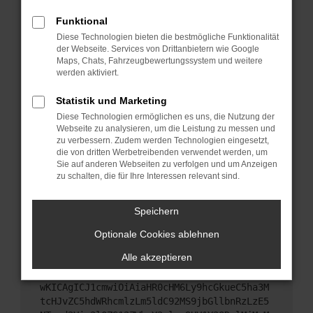
Starte dein Gerät neu.
Funktional
Das kann manchmal helfen, vorübergehende
Diese Technologien bieten die bestmögliche Funktionalität
Probleme zu beheben.
der Webseite. Services von Drittanbietern wie Google
Stelle sicher, dass dein Browser und dein
Maps, Chats, Fahrzeugbewertungssystem und weitere
werden aktiviert.
Betriebssystem auf dem neuesten Stand sind.
Veraltete Software birgt nicht nur ein
Statistik und Marketing
Sicherheitsrisiko, sondern kann auch dazu führen,
Diese Technologien ermöglichen es uns, die Nutzung der
dass bestimmte Funktionen nicht mehr
Webseite zu analysieren, um die Leistung zu messen und
unterstützt werden.
zu verbessern. Zudem werden Technologien eingesetzt,
Wende dich an den Webseitenbetreiber.
die von dritten Werbetreibenden verwendet werden, um
Sie auf anderen Webseiten zu verfolgen und um Anzeigen
Wenn du alle oben genannten Schritte versucht
zu schalten, die für Ihre Interessen relevant sind.
hast, kontaktiere uns bitte. Wir werden versuchen,
das Problem zu beheben. Du kannst uns diesen
Speichern
Text schicken, um uns bei der Fehlersuche zu
unterstützen:
Optionale Cookies ablehnen
Alle akzeptieren
ewogICJuYW1lIjogIk5ldHdvcmtFcnJvciIsCiAgI
mNvbmZpZyI6IHsKICAgICJtZXRob2QiOiAiR0VUIi
wKICAgICJ1cmwiOiAiaHR0cHM6Ly9hcGkueC5ha3M
tcHJvZC5hdWRhcmlzLm5ldC92MS9jbGllbnRzLzE5