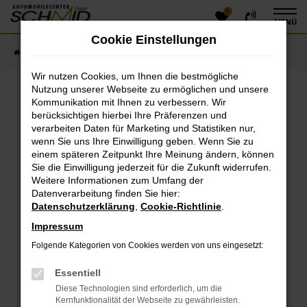
0
Zum
MENÜ
Hauptinhalt
Cookie Einstellungen
springen
Startseite
Fahrzeugangebote
Fahrzeugsuche
Wir nutzen Cookies, um Ihnen die bestmögliche
Nutzung unserer Webseite zu ermöglichen und unsere
Kommunikation mit Ihnen zu verbessern. Wir
Fehler: Network Error
berücksichtigen hierbei Ihre Präferenzen und
verarbeiten Daten für Marketing und Statistiken nur,
Beim Laden ist ein Fehler aufgetreten.
wenn Sie uns Ihre Einwilligung geben. Wenn Sie zu
einem späteren Zeitpunkt Ihre Meinung ändern, können
Hier sind ein paar Tipps, die dir helfen können:
Sie die Einwilligung jederzeit für die Zukunft widerrufen.
Überprüfe deine Firewall und deine
Weitere Informationen zum Umfang der
Datenverarbeitung finden Sie hier:
Internetverbindung.
Datenschutzerklärung
,
Cookie-Richtlinie
.
Laden andere Webseiten, zum Beispiel deine
Suchmaschine?
Impressum
Prüfe deine Browsererweiterungen.
Folgende Kategorien von Cookies werden von uns eingesetzt:
Manche Erweiterungen, wie Werbeblocker, können
das Laden bestimmter Seiten verhindern.
Essentiell
Funktioniert die Seite in einem anderen Browser
Diese Technologien sind erforderlich, um die
oder in einem privaten Fenster?
Kernfunktionalität der Webseite zu gewährleisten.