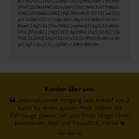
NTcvd2Vic2l0ZS12ZWhpY2xlcy9HV1Y4MjIlMjMyM
zMxP2ZpZWxkPWludGVybmFsTnVtYmVyJndlYnNpdG
U9NjIxNTBmNGU2NGZjYWI2MDU4M2E3OTY3IiwKICA
gICJoZWFkZXJzIjoge30sCiAgICAiYm9keSI6IG51
bGwsCiAgICAiZXhwZWN0IjogewogICAgICAicmVzc
G9uc2VUeXBlIjogIiIKICAgIH0sCiAgICAidGltZW
91dCI6IDAsCiAgICAicHJvZ3Jlc3MiOiBudWxsLAo
gICAgInJpc2t5IjogZmFsc2UKICB9Cn0=
Kunden über uns:
Unkomplizierter Vorgang und Ankauf von 2
Autos für einen spitzen Preis. Haben die
Fahrzeuge gewaschen und frisch hergerichtet
bekommen. Nett und freundlich. Danke
Herr Alex G.