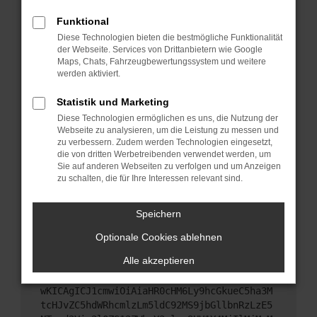
Starte dein Gerät neu.
Funktional
Das kann manchmal helfen, vorübergehende
Diese Technologien bieten die bestmögliche Funktionalität
Probleme zu beheben.
der Webseite. Services von Drittanbietern wie Google
Stelle sicher, dass dein Browser und dein
Maps, Chats, Fahrzeugbewertungssystem und weitere
werden aktiviert.
Betriebssystem auf dem neuesten Stand sind.
Veraltete Software birgt nicht nur ein
Statistik und Marketing
Sicherheitsrisiko, sondern kann auch dazu führen,
Diese Technologien ermöglichen es uns, die Nutzung der
dass bestimmte Funktionen nicht mehr
Webseite zu analysieren, um die Leistung zu messen und
unterstützt werden.
zu verbessern. Zudem werden Technologien eingesetzt,
Wende dich an den Webseitenbetreiber.
die von dritten Werbetreibenden verwendet werden, um
Sie auf anderen Webseiten zu verfolgen und um Anzeigen
Wenn du alle oben genannten Schritte versucht
zu schalten, die für Ihre Interessen relevant sind.
hast, kontaktiere uns bitte. Wir werden versuchen,
das Problem zu beheben. Du kannst uns diesen
Speichern
Text schicken, um uns bei der Fehlersuche zu
unterstützen:
Optionale Cookies ablehnen
Alle akzeptieren
ewogICJuYW1lIjogIk5ldHdvcmtFcnJvciIsCiAgI
mNvbmZpZyI6IHsKICAgICJtZXRob2QiOiAiR0VUIi
wKICAgICJ1cmwiOiAiaHR0cHM6Ly9hcGkueC5ha3M
tcHJvZC5hdWRhcmlzLm5ldC92MS9jbGllbnRzLzE5