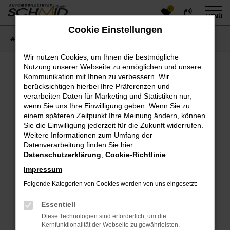
0
Zum
MENÜ
Hauptinhalt
Cookie Einstellungen
springen
Startseite
Fahrzeugangebote
Fahrzeugsuche
Wir nutzen Cookies, um Ihnen die bestmögliche
Nutzung unserer Webseite zu ermöglichen und unsere
Kommunikation mit Ihnen zu verbessern. Wir
Fehler: Network Error
berücksichtigen hierbei Ihre Präferenzen und
verarbeiten Daten für Marketing und Statistiken nur,
Beim Laden ist ein Fehler aufgetreten.
wenn Sie uns Ihre Einwilligung geben. Wenn Sie zu
einem späteren Zeitpunkt Ihre Meinung ändern, können
Hier sind ein paar Tipps, die dir helfen können:
Sie die Einwilligung jederzeit für die Zukunft widerrufen.
Überprüfe deine Firewall und deine
Weitere Informationen zum Umfang der
Datenverarbeitung finden Sie hier:
Internetverbindung.
Datenschutzerklärung
,
Cookie-Richtlinie
.
Laden andere Webseiten, zum Beispiel deine
Suchmaschine?
Impressum
Prüfe deine Browsererweiterungen.
Folgende Kategorien von Cookies werden von uns eingesetzt:
Manche Erweiterungen, wie Werbeblocker, können
das Laden bestimmter Seiten verhindern.
Essentiell
Funktioniert die Seite in einem anderen Browser
Diese Technologien sind erforderlich, um die
oder in einem privaten Fenster?
Kernfunktionalität der Webseite zu gewährleisten.