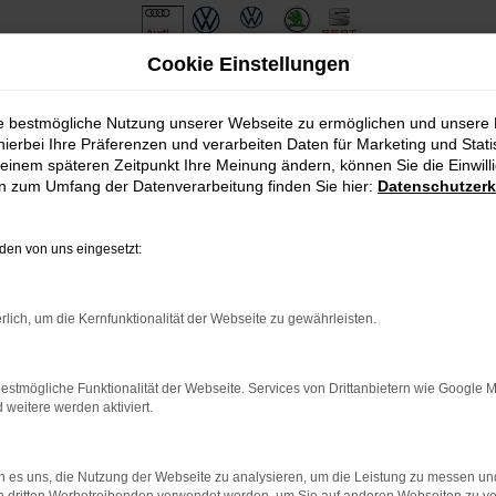
Cookie Einstellungen
ie bestmögliche Nutzung unserer Webseite zu ermöglichen und unsere
hierbei Ihre Präferenzen und verarbeiten Daten für Marketing und Stati
einem späteren Zeitpunkt Ihre Meinung ändern, können Sie die Einwillig
en zum Umfang der Datenverarbeitung finden Sie hier:
Datenschutzerk
en von uns eingesetzt:
.
ine?
rlich, um die Kernfunktionalität der Webseite zu gewährleisten.
en bestimmter Seiten verhindern. Funktioniert die Seite in eine
estmögliche Funktionalität der Webseite. Services von Drittanbietern wie Google 
eitere werden aktiviert.
u beheben.
em auf dem neuesten Stand sind.
o, sondern kann auch dazu führen, dass bestimmte Funktionen nicht
 es uns, die Nutzung der Webseite zu analysieren, um die Leistung zu messen u