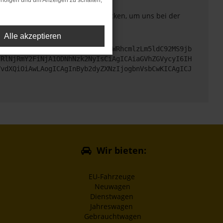
rfolgen und um Anzeigen zu schalten,
. Du kannst uns diesen Text schicken, um uns bei der
Alle akzeptieren
cHM6Ly9hcGkueC5ha3MtcHJvZC5hdWRhcmlzLm5ldC92MS9jb
jRlNjRmY2FiNjA1ODNhNzk2NyIsCiAgICAiaGVhZGVycyI6IH
VvdXQiOiAwLAogICAgInByb2dyZXNzIjogbnVsbCwKICAgICJ
Wir bieten:
EU-Fahrzeuge
Neuwagen
Dienstwagen
Jahreswagen
Gebrauchtwagen