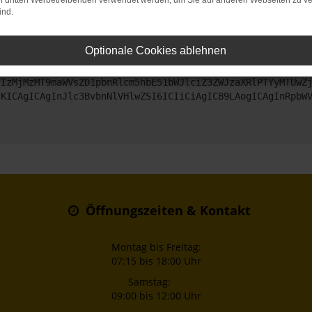
on dritten Werbetreibenden verwendet werden, um Sie auf anderen Webseiten zu ve
ind.
ntaktiere uns bitte. Wir werden versuchen, das Problem zu beheben
Optionale Cookies ablehnen
ZyI6IHsKICAgICJtZXRob2QiOiAiR0VUIiwKICAgICJ1cmwiOiAiaHR0
TIzMjMzMT9maWVsZD1pbnRlcm5hbE51bWJlciZ3ZWJzaXRlPTYyMTUwZ
sKICAgICAgInJlc3BvbnNlVHlwZSI6ICIiCiAgICB9LAogICAgInRpbW
Öffnungszeiten & Kontakt
Montag bis Freitag:
07:15 bis 18:00 Uhr
Samstag:
09:00 bis 12:00 Uhr