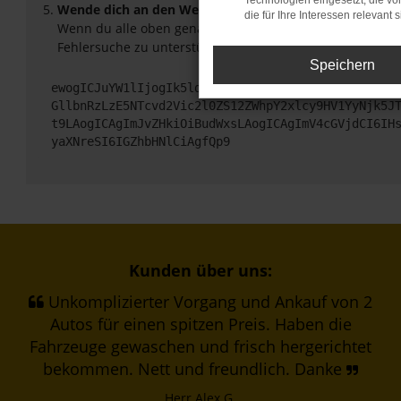
Technologien eingesetzt, die v
Wende dich an den Webseitenbetreiber.
die für Ihre Interessen relevant s
Wenn du alle oben genannten Schritte versucht hast, ko
Fehlersuche zu unterstützen:
Speichern
ewogICJuYW1lIjogIk5ldHdvcmtFcnJvciIsCiAgImNvbmZp
GllbnRzLzE5NTcvd2Vic2l0ZS12ZWhpY2xlcy9HV1YyNjk5J
t9LAogICAgImJvZHkiOiBudWxsLAogICAgImV4cGVjdCI6IH
yaXNreSI6IGZhbHNlCiAgfQp9
Kunden über uns:
Unkomplizierter Vorgang und Ankauf von 2
Autos für einen spitzen Preis. Haben die
Fahrzeuge gewaschen und frisch hergerichtet
bekommen. Nett und freundlich. Danke
Herr Alex G.