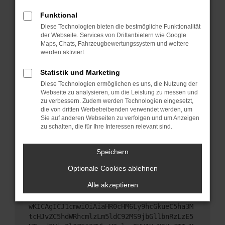
Starte dein Gerät neu.
Funktional
Das kann manchmal helfen, vorübergehende
Diese Technologien bieten die bestmögliche Funktionalität
Probleme zu beheben.
der Webseite. Services von Drittanbietern wie Google
Stelle sicher, dass dein Browser und dein
Maps, Chats, Fahrzeugbewertungssystem und weitere
werden aktiviert.
Betriebssystem auf dem neuesten Stand sind.
Veraltete Software birgt nicht nur ein
Statistik und Marketing
Sicherheitsrisiko, sondern kann auch dazu führen,
Diese Technologien ermöglichen es uns, die Nutzung der
dass bestimmte Funktionen nicht mehr
Webseite zu analysieren, um die Leistung zu messen und
unterstützt werden.
zu verbessern. Zudem werden Technologien eingesetzt,
Wende dich an den Webseitenbetreiber.
die von dritten Werbetreibenden verwendet werden, um
Sie auf anderen Webseiten zu verfolgen und um Anzeigen
Wenn du alle oben genannten Schritte versucht
zu schalten, die für Ihre Interessen relevant sind.
hast, kontaktiere uns bitte. Wir werden versuchen,
das Problem zu beheben. Du kannst uns diesen
Speichern
Text schicken, um uns bei der Fehlersuche zu
unterstützen:
Optionale Cookies ablehnen
Alle akzeptieren
ewogICJuYW1lIjogIk5ldHdvcmtFcnJvciIsCiAgI
mNvbmZpZyI6IHsKICAgICJtZXRob2QiOiAiR0VUIi
wKICAgICJ1cmwiOiAiaHR0cHM6Ly9hcGkueC5ha3M
tcHJvZC5hdWRhcmlzLm5ldC92MS9jbGllbnRzLzE5