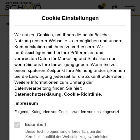
0
Zum
MENÜ
Hauptinhalt
Cookie Einstellungen
springen
Startseite
Fahrzeugangebote
Fahrzeugsuche
Wir nutzen Cookies, um Ihnen die bestmögliche
Nutzung unserer Webseite zu ermöglichen und unsere
Kommunikation mit Ihnen zu verbessern. Wir
Fehler: Network Error
berücksichtigen hierbei Ihre Präferenzen und
verarbeiten Daten für Marketing und Statistiken nur,
Beim Laden ist ein Fehler aufgetreten.
wenn Sie uns Ihre Einwilligung geben. Wenn Sie zu
einem späteren Zeitpunkt Ihre Meinung ändern, können
Hier sind ein paar Tipps, die dir helfen können:
Sie die Einwilligung jederzeit für die Zukunft widerrufen.
Überprüfe deine Firewall und deine
Weitere Informationen zum Umfang der
Datenverarbeitung finden Sie hier:
Internetverbindung.
Datenschutzerklärung
,
Cookie-Richtlinie
.
Laden andere Webseiten, zum Beispiel deine
Suchmaschine?
Impressum
Prüfe deine Browsererweiterungen.
Folgende Kategorien von Cookies werden von uns eingesetzt:
Manche Erweiterungen, wie Werbeblocker, können
das Laden bestimmter Seiten verhindern.
Essentiell
Funktioniert die Seite in einem anderen Browser
Diese Technologien sind erforderlich, um die
oder in einem privaten Fenster?
Kernfunktionalität der Webseite zu gewährleisten.