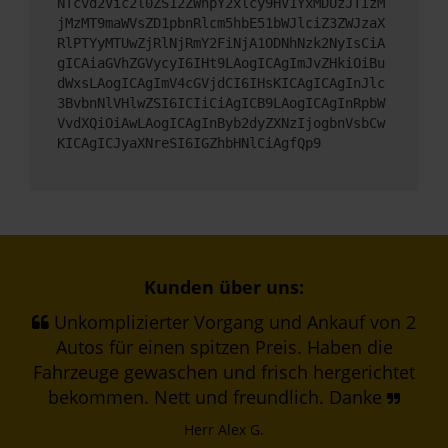
NTcvd2Vic2l0ZS12ZWhpY2xlcy9HV1YxMDUzJTIzM
jMzMT9maWVsZD1pbnRlcm5hbE51bWJlciZ3ZWJzaX
RlPTYyMTUwZjRlNjRmY2FiNjA1ODNhNzk2NyIsCiA
gICAiaGVhZGVycyI6IHt9LAogICAgImJvZHkiOiBu
dWxsLAogICAgImV4cGVjdCI6IHsKICAgICAgInJlc
3BvbnNlVHlwZSI6ICIiCiAgICB9LAogICAgInRpbW
VvdXQiOiAwLAogICAgInByb2dyZXNzIjogbnVsbCw
KICAgICJyaXNreSI6IGZhbHNlCiAgfQp9
Kunden über uns:
Unkomplizierter Vorgang und Ankauf von 2
Autos für einen spitzen Preis. Haben die
Fahrzeuge gewaschen und frisch hergerichtet
bekommen. Nett und freundlich. Danke
Herr Alex G.