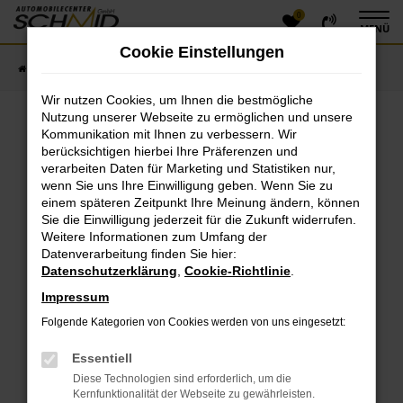
0
Zum
MENÜ
Hauptinhalt
Cookie Einstellungen
springen
Startseite
Fahrzeugangebote
Fahrzeugsuche
Wir nutzen Cookies, um Ihnen die bestmögliche
Nutzung unserer Webseite zu ermöglichen und unsere
Kommunikation mit Ihnen zu verbessern. Wir
Fehler: Network Error
berücksichtigen hierbei Ihre Präferenzen und
verarbeiten Daten für Marketing und Statistiken nur,
Beim Laden ist ein Fehler aufgetreten.
wenn Sie uns Ihre Einwilligung geben. Wenn Sie zu
einem späteren Zeitpunkt Ihre Meinung ändern, können
Hier sind ein paar Tipps, die dir helfen können:
Sie die Einwilligung jederzeit für die Zukunft widerrufen.
Überprüfe deine Firewall und deine
Weitere Informationen zum Umfang der
Datenverarbeitung finden Sie hier:
Internetverbindung.
Datenschutzerklärung
,
Cookie-Richtlinie
.
Laden andere Webseiten, zum Beispiel deine
Suchmaschine?
Impressum
Prüfe deine Browsererweiterungen.
Folgende Kategorien von Cookies werden von uns eingesetzt:
Manche Erweiterungen, wie Werbeblocker, können
das Laden bestimmter Seiten verhindern.
Essentiell
Funktioniert die Seite in einem anderen Browser
Diese Technologien sind erforderlich, um die
oder in einem privaten Fenster?
Kernfunktionalität der Webseite zu gewährleisten.