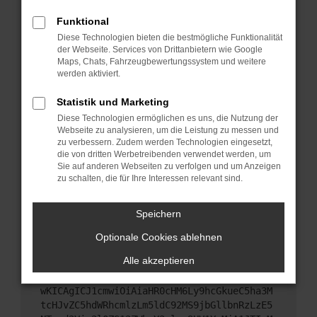
Starte dein Gerät neu.
Funktional
Das kann manchmal helfen, vorübergehende
Diese Technologien bieten die bestmögliche Funktionalität
Probleme zu beheben.
der Webseite. Services von Drittanbietern wie Google
Stelle sicher, dass dein Browser und dein
Maps, Chats, Fahrzeugbewertungssystem und weitere
werden aktiviert.
Betriebssystem auf dem neuesten Stand sind.
Veraltete Software birgt nicht nur ein
Statistik und Marketing
Sicherheitsrisiko, sondern kann auch dazu führen,
Diese Technologien ermöglichen es uns, die Nutzung der
dass bestimmte Funktionen nicht mehr
Webseite zu analysieren, um die Leistung zu messen und
unterstützt werden.
zu verbessern. Zudem werden Technologien eingesetzt,
Wende dich an den Webseitenbetreiber.
die von dritten Werbetreibenden verwendet werden, um
Sie auf anderen Webseiten zu verfolgen und um Anzeigen
Wenn du alle oben genannten Schritte versucht
zu schalten, die für Ihre Interessen relevant sind.
hast, kontaktiere uns bitte. Wir werden versuchen,
das Problem zu beheben. Du kannst uns diesen
Speichern
Text schicken, um uns bei der Fehlersuche zu
unterstützen:
Optionale Cookies ablehnen
Alle akzeptieren
ewogICJuYW1lIjogIk5ldHdvcmtFcnJvciIsCiAgI
mNvbmZpZyI6IHsKICAgICJtZXRob2QiOiAiR0VUIi
wKICAgICJ1cmwiOiAiaHR0cHM6Ly9hcGkueC5ha3M
tcHJvZC5hdWRhcmlzLm5ldC92MS9jbGllbnRzLzE5