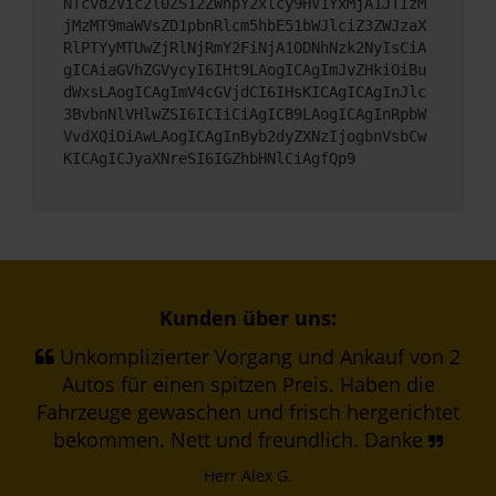
NTcvd2Vic2l0ZS12ZWhpY2xlcy9HV1YxMjA1JTIzM
jMzMT9maWVsZD1pbnRlcm5hbE51bWJlciZ3ZWJzaX
RlPTYyMTUwZjRlNjRmY2FiNjA1ODNhNzk2NyIsCiA
gICAiaGVhZGVycyI6IHt9LAogICAgImJvZHkiOiBu
dWxsLAogICAgImV4cGVjdCI6IHsKICAgICAgInJlc
3BvbnNlVHlwZSI6ICIiCiAgICB9LAogICAgInRpbW
VvdXQiOiAwLAogICAgInByb2dyZXNzIjogbnVsbCw
KICAgICJyaXNreSI6IGZhbHNlCiAgfQp9
Kunden über uns:
Unkomplizierter Vorgang und Ankauf von 2
Autos für einen spitzen Preis. Haben die
Fahrzeuge gewaschen und frisch hergerichtet
bekommen. Nett und freundlich. Danke
Herr Alex G.