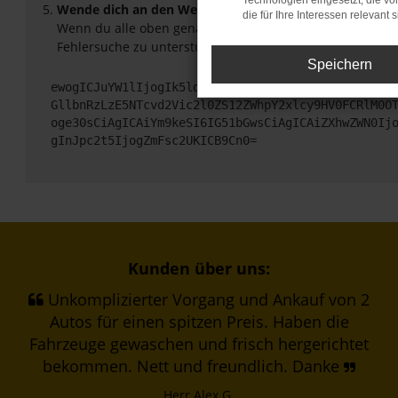
Technologien eingesetzt, die v
Wende dich an den Webseitenbetreiber.
die für Ihre Interessen relevant s
Wenn du alle oben genannten Schritte versucht hast, ko
Fehlersuche zu unterstützen:
Speichern
ewogICJuYW1lIjogIk5ldHdvcmtFcnJvciIsCiAgImNvbmZp
GllbnRzLzE5NTcvd2Vic2l0ZS12ZWhpY2xlcy9HV0FCRlM0O
oge30sCiAgICAiYm9keSI6IG51bGwsCiAgICAiZXhwZWN0Ij
gInJpc2t5IjogZmFsc2UKICB9Cn0=
Kunden über uns:
Unkomplizierter Vorgang und Ankauf von 2
Autos für einen spitzen Preis. Haben die
Fahrzeuge gewaschen und frisch hergerichtet
bekommen. Nett und freundlich. Danke
Herr Alex G.