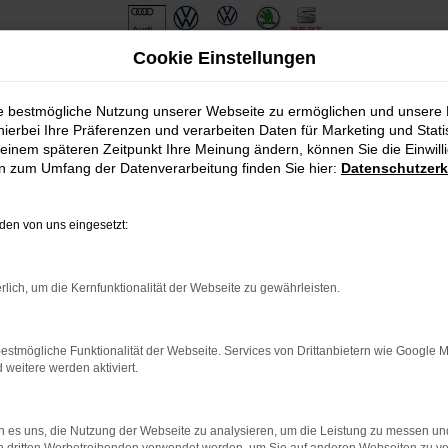
Cookie Einstellungen
ie bestmögliche Nutzung unserer Webseite zu ermöglichen und unsere
hierbei Ihre Präferenzen und verarbeiten Daten für Marketing und Stati
einem späteren Zeitpunkt Ihre Meinung ändern, können Sie die Einwillig
en zum Umfang der Datenverarbeitung finden Sie hier:
Datenschutzerk
en von uns eingesetzt:
.
ine?
rlich, um die Kernfunktionalität der Webseite zu gewährleisten.
en bestimmter Seiten verhindern. Funktioniert die Seite in eine
estmögliche Funktionalität der Webseite. Services von Drittanbietern wie Google 
eitere werden aktiviert.
u beheben.
em auf dem neuesten Stand sind.
o, sondern kann auch dazu führen, dass bestimmte Funktionen nicht
 es uns, die Nutzung der Webseite zu analysieren, um die Leistung zu messen u