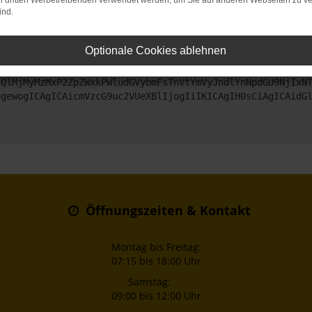
on dritten Werbetreibenden verwendet werden, um Sie auf anderen Webseiten zu ve
ind.
ntaktiere uns bitte. Wir werden versuchen, das Problem zu beheben
Optionale Cookies ablehnen
ZyI6IHsKICAgICJtZXRob2QiOiAiR0VUIiwKICAgICJ1cmwiOiAiaHR0
TQlMjMyMzMxP2ZpZWxkPWludGVybmFsTnVtYmVyJndlYnNpdGU9NjIxN
ogewogICAgICAicmVzcG9uc2VUeXBlIjogIiIKICAgIH0sCiAgICAidG
Öffnungszeiten & Kontakt
Montag bis Freitag:
07:15 bis 18:00 Uhr
Samstag:
09:00 bis 12:00 Uhr