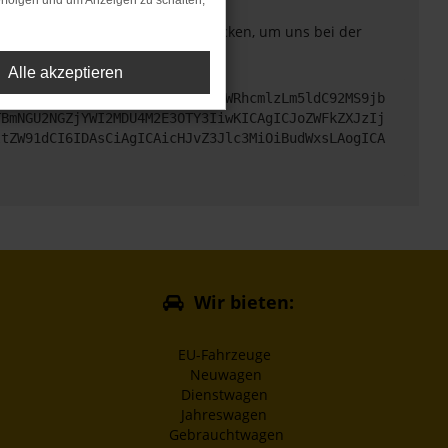
rfolgen und um Anzeigen zu schalten,
. Du kannst uns diesen Text schicken, um uns bei der
Alle akzeptieren
cHM6Ly9hcGkueC5ha3MtcHJvZC5hdWRhcmlzLm5ldC92MS9jb
TBmNGU2NGZjYWI2MDU4M2E3OTY3IiwKICAgICJoZWFkZXJzIj
ltZW91dCI6IDAsCiAgICAicHJvZ3Jlc3MiOiBudWxsLAogICA
Wir bieten:
EU-Fahrzeuge
Neuwagen
Dienstwagen
Jahreswagen
Gebrauchtwagen