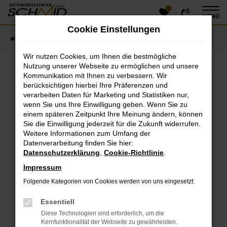
0
Zum
MENÜ
Hauptinhalt
Cookie Einstellungen
springen
Startseite
Fahrzeugangebote
Fahrzeugsuche
Wir nutzen Cookies, um Ihnen die bestmögliche
Nutzung unserer Webseite zu ermöglichen und unsere
Kommunikation mit Ihnen zu verbessern. Wir
Fehler: Network Error
berücksichtigen hierbei Ihre Präferenzen und
verarbeiten Daten für Marketing und Statistiken nur,
Beim Laden ist ein Fehler aufgetreten.
wenn Sie uns Ihre Einwilligung geben. Wenn Sie zu
einem späteren Zeitpunkt Ihre Meinung ändern, können
Hier sind ein paar Tipps, die dir helfen können:
Sie die Einwilligung jederzeit für die Zukunft widerrufen.
Überprüfe deine Firewall und deine
Weitere Informationen zum Umfang der
Datenverarbeitung finden Sie hier:
Internetverbindung.
Datenschutzerklärung
,
Cookie-Richtlinie
.
Laden andere Webseiten, zum Beispiel deine
Suchmaschine?
Impressum
Prüfe deine Browsererweiterungen.
Folgende Kategorien von Cookies werden von uns eingesetzt:
Manche Erweiterungen, wie Werbeblocker, können
das Laden bestimmter Seiten verhindern.
Essentiell
Funktioniert die Seite in einem anderen Browser
Diese Technologien sind erforderlich, um die
oder in einem privaten Fenster?
Kernfunktionalität der Webseite zu gewährleisten.