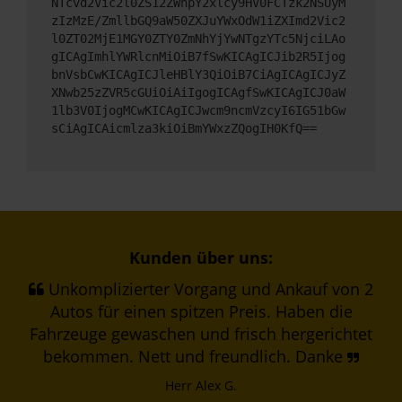
NTcvd2Vic2l0ZS12ZWhpY2xlcy9HV0FCTzk2NSUyM
zIzMzE/ZmllbGQ9aW50ZXJuYWxOdW1iZXImd2Vic2
l0ZT02MjE1MGY0ZTY0ZmNhYjYwNTgzYTc5NjciLAo
gICAgImhlYWRlcnMiOiB7fSwKICAgICJib2R5Ijog
bnVsbCwKICAgICJleHBlY3QiOiB7CiAgICAgICJyZ
XNwb25zZVR5cGUiOiAiIgogICAgfSwKICAgICJ0aW
1lb3V0IjogMCwKICAgICJwcm9ncmVzcyI6IG51bGw
sCiAgICAicmlza3kiOiBmYWxzZQogIH0KfQ==
Kunden über uns:
Unkomplizierter Vorgang und Ankauf von 2
Autos für einen spitzen Preis. Haben die
Fahrzeuge gewaschen und frisch hergerichtet
bekommen. Nett und freundlich. Danke
Herr Alex G.