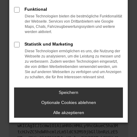
Starte dein Gerät neu.
Funktional
Das kann manchmal helfen, vorübergehende
Diese Technologien bieten die bestmögliche Funktionalität
Probleme zu beheben.
der Webseite. Services von Drittanbietern wie Google
Stelle sicher, dass dein Browser und dein
Maps, Chats, Fahrzeugbewertungssystem und weitere
werden aktiviert.
Betriebssystem auf dem neuesten Stand sind.
Veraltete Software birgt nicht nur ein
Statistik und Marketing
Sicherheitsrisiko, sondern kann auch dazu führen,
Diese Technologien ermöglichen es uns, die Nutzung der
dass bestimmte Funktionen nicht mehr
Webseite zu analysieren, um die Leistung zu messen und
unterstützt werden.
zu verbessern. Zudem werden Technologien eingesetzt,
Wende dich an den Webseitenbetreiber.
die von dritten Werbetreibenden verwendet werden, um
Sie auf anderen Webseiten zu verfolgen und um Anzeigen
Wenn du alle oben genannten Schritte versucht
zu schalten, die für Ihre Interessen relevant sind.
hast, kontaktiere uns bitte. Wir werden versuchen,
das Problem zu beheben. Du kannst uns diesen
Speichern
Text schicken, um uns bei der Fehlersuche zu
unterstützen:
Optionale Cookies ablehnen
Alle akzeptieren
ewogICJuYW1lIjogIk5ldHdvcmtFcnJvciIsCiAgI
mNvbmZpZyI6IHsKICAgICJtZXRob2QiOiAiR0VUIi
wKICAgICJ1cmwiOiAiaHR0cHM6Ly9hcGkueC5ha3M
tcHJvZC5hdWRhcmlzLm5ldC92MS9jbGllbnRzLzE5