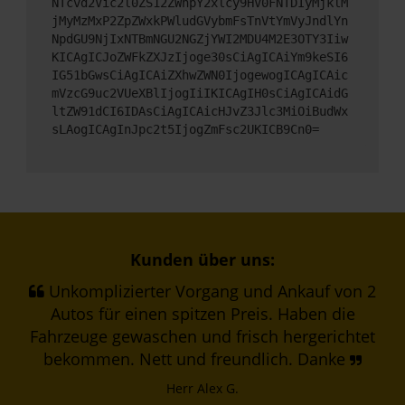
NTcvd2Vic2l0ZS12ZWhpY2xlcy9HV0FNTDIyMjklM
jMyMzMxP2ZpZWxkPWludGVybmFsTnVtYmVyJndlYn
NpdGU9NjIxNTBmNGU2NGZjYWI2MDU4M2E3OTY3Iiw
KICAgICJoZWFkZXJzIjoge30sCiAgICAiYm9keSI6
IG51bGwsCiAgICAiZXhwZWN0IjogewogICAgICAic
mVzcG9uc2VUeXBlIjogIiIKICAgIH0sCiAgICAidG
ltZW91dCI6IDAsCiAgICAicHJvZ3Jlc3MiOiBudWx
sLAogICAgInJpc2t5IjogZmFsc2UKICB9Cn0=
Kunden über uns:
Unkomplizierter Vorgang und Ankauf von 2
Autos für einen spitzen Preis. Haben die
Fahrzeuge gewaschen und frisch hergerichtet
bekommen. Nett und freundlich. Danke
Herr Alex G.