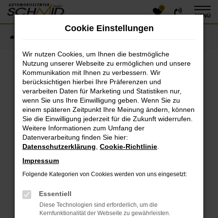
0
Zum
MENÜ
Hauptinhalt
Cookie Einstellungen
springen
Startseite
Fahrzeugangebote
Fahrzeugsuche
Wir nutzen Cookies, um Ihnen die bestmögliche
Nutzung unserer Webseite zu ermöglichen und unsere
Kommunikation mit Ihnen zu verbessern. Wir
Fehler: Network Error
berücksichtigen hierbei Ihre Präferenzen und
verarbeiten Daten für Marketing und Statistiken nur,
Beim Laden ist ein Fehler aufgetreten.
wenn Sie uns Ihre Einwilligung geben. Wenn Sie zu
einem späteren Zeitpunkt Ihre Meinung ändern, können
Hier sind ein paar Tipps, die dir helfen können:
Sie die Einwilligung jederzeit für die Zukunft widerrufen.
Überprüfe deine Firewall und deine
Weitere Informationen zum Umfang der
Datenverarbeitung finden Sie hier:
Internetverbindung.
Datenschutzerklärung
,
Cookie-Richtlinie
.
Laden andere Webseiten, zum Beispiel deine
Suchmaschine?
Impressum
Prüfe deine Browsererweiterungen.
Folgende Kategorien von Cookies werden von uns eingesetzt:
Manche Erweiterungen, wie Werbeblocker, können
das Laden bestimmter Seiten verhindern.
Essentiell
Funktioniert die Seite in einem anderen Browser
Diese Technologien sind erforderlich, um die
oder in einem privaten Fenster?
Kernfunktionalität der Webseite zu gewährleisten.