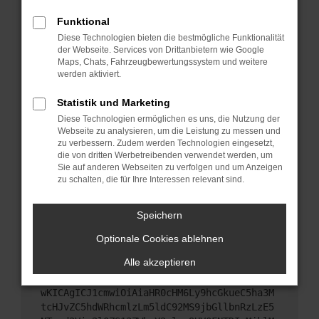
Starte dein Gerät neu.
Funktional
Das kann manchmal helfen, vorübergehende
Diese Technologien bieten die bestmögliche Funktionalität
Probleme zu beheben.
der Webseite. Services von Drittanbietern wie Google
Stelle sicher, dass dein Browser und dein
Maps, Chats, Fahrzeugbewertungssystem und weitere
werden aktiviert.
Betriebssystem auf dem neuesten Stand sind.
Veraltete Software birgt nicht nur ein
Statistik und Marketing
Sicherheitsrisiko, sondern kann auch dazu führen,
Diese Technologien ermöglichen es uns, die Nutzung der
dass bestimmte Funktionen nicht mehr
Webseite zu analysieren, um die Leistung zu messen und
unterstützt werden.
zu verbessern. Zudem werden Technologien eingesetzt,
Wende dich an den Webseitenbetreiber.
die von dritten Werbetreibenden verwendet werden, um
Sie auf anderen Webseiten zu verfolgen und um Anzeigen
Wenn du alle oben genannten Schritte versucht
zu schalten, die für Ihre Interessen relevant sind.
hast, kontaktiere uns bitte. Wir werden versuchen,
das Problem zu beheben. Du kannst uns diesen
Speichern
Text schicken, um uns bei der Fehlersuche zu
unterstützen:
Optionale Cookies ablehnen
Alle akzeptieren
ewogICJuYW1lIjogIk5ldHdvcmtFcnJvciIsCiAgI
mNvbmZpZyI6IHsKICAgICJtZXRob2QiOiAiR0VUIi
wKICAgICJ1cmwiOiAiaHR0cHM6Ly9hcGkueC5ha3M
tcHJvZC5hdWRhcmlzLm5ldC92MS9jbGllbnRzLzE5