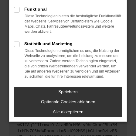
Starte dein Gerät neu.
Funktional
Das kann manchmal helfen, vorübergehende
Diese Technologien bieten die bestmögliche Funktionalität
Probleme zu beheben.
der Webseite. Services von Drittanbietern wie Google
Stelle sicher, dass dein Browser und dein
Maps, Chats, Fahrzeugbewertungssystem und weitere
werden aktiviert.
Betriebssystem auf dem neuesten Stand sind.
Veraltete Software birgt nicht nur ein
Statistik und Marketing
Sicherheitsrisiko, sondern kann auch dazu führen,
Diese Technologien ermöglichen es uns, die Nutzung der
dass bestimmte Funktionen nicht mehr
Webseite zu analysieren, um die Leistung zu messen und
unterstützt werden.
zu verbessern. Zudem werden Technologien eingesetzt,
Wende dich an den Webseitenbetreiber.
die von dritten Werbetreibenden verwendet werden, um
Sie auf anderen Webseiten zu verfolgen und um Anzeigen
Wenn du alle oben genannten Schritte versucht
zu schalten, die für Ihre Interessen relevant sind.
hast, kontaktiere uns bitte. Wir werden versuchen,
das Problem zu beheben. Du kannst uns diesen
Speichern
Text schicken, um uns bei der Fehlersuche zu
unterstützen:
Optionale Cookies ablehnen
Alle akzeptieren
ewogICJuYW1lIjogIk5ldHdvcmtFcnJvciIsCiAgI
mNvbmZpZyI6IHsKICAgICJtZXRob2QiOiAiR0VUIi
wKICAgICJ1cmwiOiAiaHR0cHM6Ly9hcGkueC5ha3M
tcHJvZC5hdWRhcmlzLm5ldC92MS9jbGllbnRzLzE5