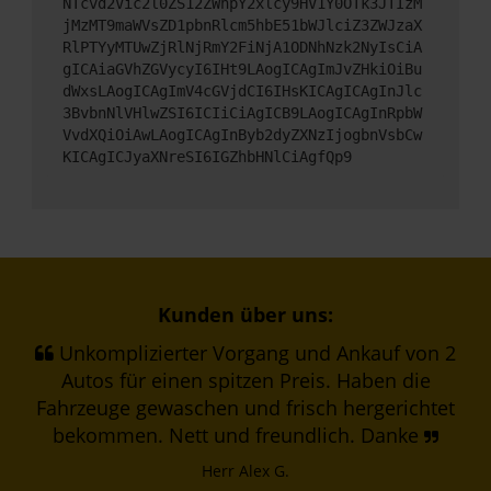
NTcvd2Vic2l0ZS12ZWhpY2xlcy9HV1Y0OTk3JTIzM
jMzMT9maWVsZD1pbnRlcm5hbE51bWJlciZ3ZWJzaX
RlPTYyMTUwZjRlNjRmY2FiNjA1ODNhNzk2NyIsCiA
gICAiaGVhZGVycyI6IHt9LAogICAgImJvZHkiOiBu
dWxsLAogICAgImV4cGVjdCI6IHsKICAgICAgInJlc
3BvbnNlVHlwZSI6ICIiCiAgICB9LAogICAgInRpbW
VvdXQiOiAwLAogICAgInByb2dyZXNzIjogbnVsbCw
KICAgICJyaXNreSI6IGZhbHNlCiAgfQp9
Kunden über uns:
Unkomplizierter Vorgang und Ankauf von 2
Autos für einen spitzen Preis. Haben die
Fahrzeuge gewaschen und frisch hergerichtet
bekommen. Nett und freundlich. Danke
Herr Alex G.