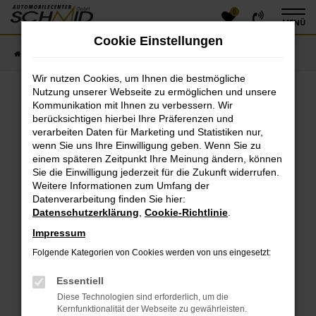
0
Zum
MENÜ
Hauptinhalt
Cookie Einstellungen
springen
Startseite
Fahrzeugangebote
Fahrzeugsuche
Wir nutzen Cookies, um Ihnen die bestmögliche
Nutzung unserer Webseite zu ermöglichen und unsere
Kommunikation mit Ihnen zu verbessern. Wir
Fehler: Network Error
berücksichtigen hierbei Ihre Präferenzen und
verarbeiten Daten für Marketing und Statistiken nur,
Beim Laden ist ein Fehler aufgetreten.
wenn Sie uns Ihre Einwilligung geben. Wenn Sie zu
einem späteren Zeitpunkt Ihre Meinung ändern, können
Hier sind ein paar Tipps, die dir helfen können:
Sie die Einwilligung jederzeit für die Zukunft widerrufen.
Überprüfe deine Firewall und deine
Weitere Informationen zum Umfang der
Datenverarbeitung finden Sie hier:
Internetverbindung.
Datenschutzerklärung
,
Cookie-Richtlinie
.
Laden andere Webseiten, zum Beispiel deine
Suchmaschine?
Impressum
Prüfe deine Browsererweiterungen.
Folgende Kategorien von Cookies werden von uns eingesetzt:
Manche Erweiterungen, wie Werbeblocker, können
das Laden bestimmter Seiten verhindern.
Essentiell
Funktioniert die Seite in einem anderen Browser
Diese Technologien sind erforderlich, um die
oder in einem privaten Fenster?
Kernfunktionalität der Webseite zu gewährleisten.