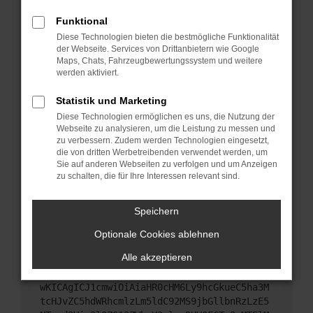
Starte dein Gerät neu.
Funktional
Das kann manchmal helfen, vorübergehende
Diese Technologien bieten die bestmögliche Funktionalität
Probleme zu beheben.
der Webseite. Services von Drittanbietern wie Google
Stelle sicher, dass dein Browser und dein
Maps, Chats, Fahrzeugbewertungssystem und weitere
werden aktiviert.
Betriebssystem auf dem neuesten Stand sind.
Veraltete Software birgt nicht nur ein
Statistik und Marketing
Sicherheitsrisiko, sondern kann auch dazu führen,
Diese Technologien ermöglichen es uns, die Nutzung der
dass bestimmte Funktionen nicht mehr
Webseite zu analysieren, um die Leistung zu messen und
unterstützt werden.
zu verbessern. Zudem werden Technologien eingesetzt,
Wende dich an den Webseitenbetreiber.
die von dritten Werbetreibenden verwendet werden, um
Sie auf anderen Webseiten zu verfolgen und um Anzeigen
Wenn du alle oben genannten Schritte versucht
zu schalten, die für Ihre Interessen relevant sind.
hast, kontaktiere uns bitte. Wir werden versuchen,
das Problem zu beheben. Du kannst uns diesen
Speichern
Text schicken, um uns bei der Fehlersuche zu
unterstützen:
Optionale Cookies ablehnen
Alle akzeptieren
ewogICJuYW1lIjogIk5ldHdvcmtFcnJvciIsCiAgI
mNvbmZpZyI6IHsKICAgICJtZXRob2QiOiAiR0VUIi
wKICAgICJ1cmwiOiAiaHR0cHM6Ly9hcGkueC5ha3M
tcHJvZC5hdWRhcmlzLm5ldC92MS9jbGllbnRzLzE5