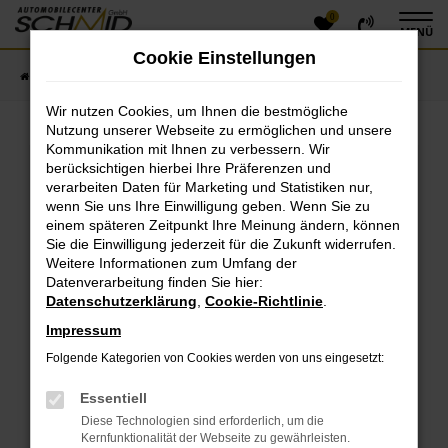
0
Zum
MENÜ
Hauptinhalt
Cookie Einstellungen
springen
Startseite
Fahrzeugangebote
Fahrzeugsuche
Wir nutzen Cookies, um Ihnen die bestmögliche
Nutzung unserer Webseite zu ermöglichen und unsere
Kommunikation mit Ihnen zu verbessern. Wir
Fehler: Network Error
berücksichtigen hierbei Ihre Präferenzen und
verarbeiten Daten für Marketing und Statistiken nur,
Beim Laden ist ein Fehler aufgetreten.
wenn Sie uns Ihre Einwilligung geben. Wenn Sie zu
einem späteren Zeitpunkt Ihre Meinung ändern, können
Hier sind ein paar Tipps, die dir helfen können:
Sie die Einwilligung jederzeit für die Zukunft widerrufen.
Überprüfe deine Firewall und deine
Weitere Informationen zum Umfang der
Datenverarbeitung finden Sie hier:
Internetverbindung.
Datenschutzerklärung
,
Cookie-Richtlinie
.
Laden andere Webseiten, zum Beispiel deine
Suchmaschine?
Impressum
Prüfe deine Browsererweiterungen.
Folgende Kategorien von Cookies werden von uns eingesetzt:
Manche Erweiterungen, wie Werbeblocker, können
das Laden bestimmter Seiten verhindern.
Essentiell
Funktioniert die Seite in einem anderen Browser
Diese Technologien sind erforderlich, um die
oder in einem privaten Fenster?
Kernfunktionalität der Webseite zu gewährleisten.