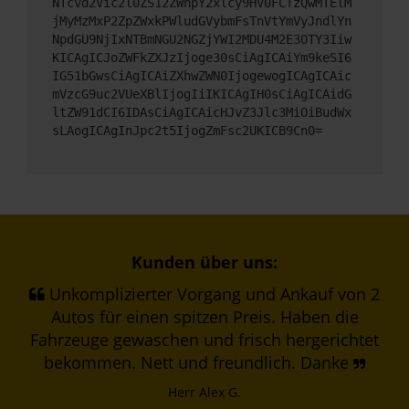
NTcvd2Vic2l0ZS12ZWhpY2xlcy9HV0FCTzQwMTElM
jMyMzMxP2ZpZWxkPWludGVybmFsTnVtYmVyJndlYn
NpdGU9NjIxNTBmNGU2NGZjYWI2MDU4M2E3OTY3Iiw
KICAgICJoZWFkZXJzIjoge30sCiAgICAiYm9keSI6
IG51bGwsCiAgICAiZXhwZWN0IjogewogICAgICAic
mVzcG9uc2VUeXBlIjogIiIKICAgIH0sCiAgICAidG
ltZW91dCI6IDAsCiAgICAicHJvZ3Jlc3MiOiBudWx
sLAogICAgInJpc2t5IjogZmFsc2UKICB9Cn0=
Kunden über uns:
Unkomplizierter Vorgang und Ankauf von 2
Autos für einen spitzen Preis. Haben die
Fahrzeuge gewaschen und frisch hergerichtet
bekommen. Nett und freundlich. Danke
Herr Alex G.