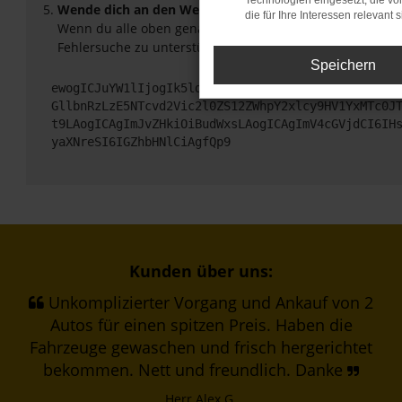
Technologien eingesetzt, die v
Wende dich an den Webseitenbetreiber.
die für Ihre Interessen relevant s
Wenn du alle oben genannten Schritte versucht hast, ko
Fehlersuche zu unterstützen:
Speichern
ewogICJuYW1lIjogIk5ldHdvcmtFcnJvciIsCiAgImNvbmZp
GllbnRzLzE5NTcvd2Vic2l0ZS12ZWhpY2xlcy9HV1YxMTc0J
t9LAogICAgImJvZHkiOiBudWxsLAogICAgImV4cGVjdCI6IH
yaXNreSI6IGZhbHNlCiAgfQp9
Kunden über uns:
Unkomplizierter Vorgang und Ankauf von 2
Autos für einen spitzen Preis. Haben die
Fahrzeuge gewaschen und frisch hergerichtet
bekommen. Nett und freundlich. Danke
Herr Alex G.