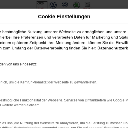
Cookie Einstellungen
ie bestmögliche Nutzung unserer Webseite zu ermöglichen und unsere
hierbei Ihre Präferenzen und verarbeiten Daten für Marketing und Stati
einem späteren Zeitpunkt Ihre Meinung ändern, können Sie die Einwillig
en zum Umfang der Datenverarbeitung finden Sie hier:
Datenschutzerk
en von uns eingesetzt:
.
ine?
rlich, um die Kernfunktionalität der Webseite zu gewährleisten.
en bestimmter Seiten verhindern. Funktioniert die Seite in eine
estmögliche Funktionalität der Webseite. Services von Drittanbietern wie Google 
eitere werden aktiviert.
u beheben.
em auf dem neuesten Stand sind.
o, sondern kann auch dazu führen, dass bestimmte Funktionen nicht
 es uns, die Nutzung der Webseite zu analysieren, um die Leistung zu messen u