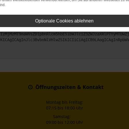
on dritten Werbetreibenden verwendet werden, um Sie auf anderen Webseiten zu ve
ind.
ntaktiere uns bitte. Wir werden versuchen, das Problem zu beheben
Optionale Cookies ablehnen
ZyI6IHsKICAgICJtZXRob2QiOiAiR0VUIiwKICAgICJ1cmwiOiAiaHR0
TIzMjMzMT9maWVsZD1pbnRlcm5hbE51bWJlciZ3ZWJzaXRlPTYyMTUwZ
sKICAgICAgInJlc3BvbnNlVHlwZSI6ICIiCiAgICB9LAogICAgInRpbW
Öffnungszeiten & Kontakt
Montag bis Freitag:
07:15 bis 18:00 Uhr
Samstag:
09:00 bis 12:00 Uhr