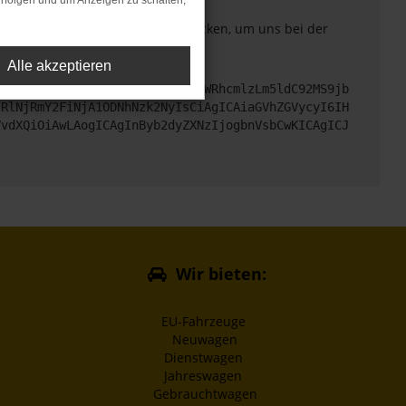
rfolgen und um Anzeigen zu schalten,
. Du kannst uns diesen Text schicken, um uns bei der
Alle akzeptieren
cHM6Ly9hcGkueC5ha3MtcHJvZC5hdWRhcmlzLm5ldC92MS9jb
jRlNjRmY2FiNjA1ODNhNzk2NyIsCiAgICAiaGVhZGVycyI6IH
VvdXQiOiAwLAogICAgInByb2dyZXNzIjogbnVsbCwKICAgICJ
Wir bieten:
EU-Fahrzeuge
Neuwagen
Dienstwagen
Jahreswagen
Gebrauchtwagen