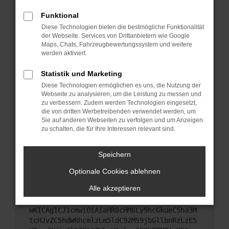
Starte dein Gerät neu.
Funktional
Das kann manchmal helfen, vorübergehende
Diese Technologien bieten die bestmögliche Funktionalität
Probleme zu beheben.
der Webseite. Services von Drittanbietern wie Google
Stelle sicher, dass dein Browser und dein
Maps, Chats, Fahrzeugbewertungssystem und weitere
werden aktiviert.
Betriebssystem auf dem neuesten Stand sind.
Veraltete Software birgt nicht nur ein
Statistik und Marketing
Sicherheitsrisiko, sondern kann auch dazu führen,
Diese Technologien ermöglichen es uns, die Nutzung der
dass bestimmte Funktionen nicht mehr
Webseite zu analysieren, um die Leistung zu messen und
unterstützt werden.
zu verbessern. Zudem werden Technologien eingesetzt,
Wende dich an den Webseitenbetreiber.
die von dritten Werbetreibenden verwendet werden, um
Sie auf anderen Webseiten zu verfolgen und um Anzeigen
Wenn du alle oben genannten Schritte versucht
zu schalten, die für Ihre Interessen relevant sind.
hast, kontaktiere uns bitte. Wir werden versuchen,
das Problem zu beheben. Du kannst uns diesen
Speichern
Text schicken, um uns bei der Fehlersuche zu
unterstützen:
Optionale Cookies ablehnen
Alle akzeptieren
ewogICJuYW1lIjogIk5ldHdvcmtFcnJvciIsCiAgI
mNvbmZpZyI6IHsKICAgICJtZXRob2QiOiAiR0VUIi
wKICAgICJ1cmwiOiAiaHR0cHM6Ly9hcGkueC5ha3M
tcHJvZC5hdWRhcmlzLm5ldC92MS9jbGllbnRzLzE5