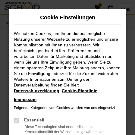
0
Zum
MENÜ
Hauptinhalt
Cookie Einstellungen
springen
Startseite
Fahrzeugangebote
Fahrzeugsuche
Wir nutzen Cookies, um Ihnen die bestmögliche
Nutzung unserer Webseite zu ermöglichen und unsere
Kommunikation mit Ihnen zu verbessern. Wir
Fehler: Network Error
berücksichtigen hierbei Ihre Präferenzen und
verarbeiten Daten für Marketing und Statistiken nur,
Beim Laden ist ein Fehler aufgetreten.
wenn Sie uns Ihre Einwilligung geben. Wenn Sie zu
einem späteren Zeitpunkt Ihre Meinung ändern, können
Hier sind ein paar Tipps, die dir helfen können:
Sie die Einwilligung jederzeit für die Zukunft widerrufen.
Überprüfe deine Firewall und deine
Weitere Informationen zum Umfang der
Datenverarbeitung finden Sie hier:
Internetverbindung.
Datenschutzerklärung
,
Cookie-Richtlinie
.
Laden andere Webseiten, zum Beispiel deine
Suchmaschine?
Impressum
Prüfe deine Browsererweiterungen.
Folgende Kategorien von Cookies werden von uns eingesetzt:
Manche Erweiterungen, wie Werbeblocker, können
das Laden bestimmter Seiten verhindern.
Essentiell
Funktioniert die Seite in einem anderen Browser
Diese Technologien sind erforderlich, um die
oder in einem privaten Fenster?
Kernfunktionalität der Webseite zu gewährleisten.