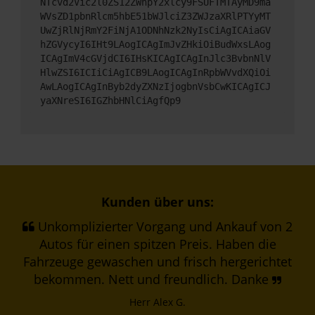
NTcvd2Vic2l0ZS12ZWhpY2xlcy9FSUFTMTAyMD9ma
WVsZD1pbnRlcm5hbE51bWJlciZ3ZWJzaXRlPTYyMT
UwZjRlNjRmY2FiNjA1ODNhNzk2NyIsCiAgICAiaGV
hZGVycyI6IHt9LAogICAgImJvZHkiOiBudWxsLAog
ICAgImV4cGVjdCI6IHsKICAgICAgInJlc3BvbnNlV
HlwZSI6ICIiCiAgICB9LAogICAgInRpbWVvdXQiOi
AwLAogICAgInByb2dyZXNzIjogbnVsbCwKICAgICJ
yaXNreSI6IGZhbHNlCiAgfQp9
Kunden über uns:
Unkomplizierter Vorgang und Ankauf von 2
Autos für einen spitzen Preis. Haben die
Fahrzeuge gewaschen und frisch hergerichtet
bekommen. Nett und freundlich. Danke
Herr Alex G.