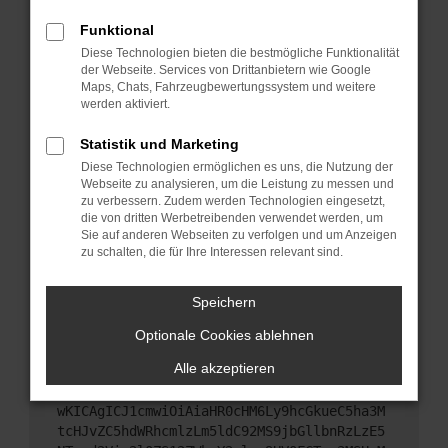
Starte dein Gerät neu.
Funktional
Das kann manchmal helfen, vorübergehende
Diese Technologien bieten die bestmögliche Funktionalität
Probleme zu beheben.
der Webseite. Services von Drittanbietern wie Google
Stelle sicher, dass dein Browser und dein
Maps, Chats, Fahrzeugbewertungssystem und weitere
werden aktiviert.
Betriebssystem auf dem neuesten Stand sind.
Veraltete Software birgt nicht nur ein
Statistik und Marketing
Sicherheitsrisiko, sondern kann auch dazu führen,
Diese Technologien ermöglichen es uns, die Nutzung der
dass bestimmte Funktionen nicht mehr
Webseite zu analysieren, um die Leistung zu messen und
unterstützt werden.
zu verbessern. Zudem werden Technologien eingesetzt,
Wende dich an den Webseitenbetreiber.
die von dritten Werbetreibenden verwendet werden, um
Sie auf anderen Webseiten zu verfolgen und um Anzeigen
Wenn du alle oben genannten Schritte versucht
zu schalten, die für Ihre Interessen relevant sind.
hast, kontaktiere uns bitte. Wir werden versuchen,
das Problem zu beheben. Du kannst uns diesen
Speichern
Text schicken, um uns bei der Fehlersuche zu
unterstützen:
Optionale Cookies ablehnen
Alle akzeptieren
ewogICJuYW1lIjogIk5ldHdvcmtFcnJvciIsCiAgI
mNvbmZpZyI6IHsKICAgICJtZXRob2QiOiAiR0VUIi
wKICAgICJ1cmwiOiAiaHR0cHM6Ly9hcGkueC5ha3M
tcHJvZC5hdWRhcmlzLm5ldC92MS9jbGllbnRzLzE5