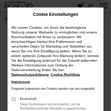
0
Zum
MENÜ
Hauptinhalt
Cookie Einstellungen
springen
Startseite
Fahrzeugangebote
Fahrzeugsuche
Wir nutzen Cookies, um Ihnen die bestmögliche
Nutzung unserer Webseite zu ermöglichen und unsere
Kommunikation mit Ihnen zu verbessern. Wir
Fehler: Network Error
berücksichtigen hierbei Ihre Präferenzen und
verarbeiten Daten für Marketing und Statistiken nur,
Beim Laden ist ein Fehler aufgetreten.
wenn Sie uns Ihre Einwilligung geben. Wenn Sie zu
einem späteren Zeitpunkt Ihre Meinung ändern, können
Hier sind ein paar Tipps, die dir helfen können:
Sie die Einwilligung jederzeit für die Zukunft widerrufen.
Überprüfe deine Firewall und deine
Weitere Informationen zum Umfang der
Datenverarbeitung finden Sie hier:
Internetverbindung.
Datenschutzerklärung
,
Cookie-Richtlinie
.
Laden andere Webseiten, zum Beispiel deine
Suchmaschine?
Impressum
Prüfe deine Browsererweiterungen.
Folgende Kategorien von Cookies werden von uns eingesetzt:
Manche Erweiterungen, wie Werbeblocker, können
das Laden bestimmter Seiten verhindern.
Essentiell
Funktioniert die Seite in einem anderen Browser
Diese Technologien sind erforderlich, um die
oder in einem privaten Fenster?
Kernfunktionalität der Webseite zu gewährleisten.