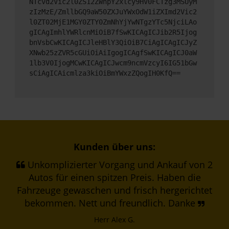
NTcvd2Vic2l0ZS12ZWhpY2xlcy9HV0FCTzg3MSUyM
zIzMzE/ZmllbGQ9aW50ZXJuYWxOdW1iZXImd2Vic2
l0ZT02MjE1MGY0ZTY0ZmNhYjYwNTgzYTc5NjciLAo
gICAgImhlYWRlcnMiOiB7fSwKICAgICJib2R5Ijog
bnVsbCwKICAgICJleHBlY3QiOiB7CiAgICAgICJyZ
XNwb25zZVR5cGUiOiAiIgogICAgfSwKICAgICJ0aW
1lb3V0IjogMCwKICAgICJwcm9ncmVzcyI6IG51bGw
sCiAgICAicmlza3kiOiBmYWxzZQogIH0KfQ==
Kunden über uns:
Unkomplizierter Vorgang und Ankauf von 2
Autos für einen spitzen Preis. Haben die
Fahrzeuge gewaschen und frisch hergerichtet
bekommen. Nett und freundlich. Danke
Herr Alex G.