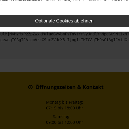
on dritten Werbetreibenden verwendet werden, um Sie auf anderen Webseiten zu ve
ind.
ntaktiere uns bitte. Wir werden versuchen, das Problem zu beheben
Optionale Cookies ablehnen
ZyI6IHsKICAgICJtZXRob2QiOiAiR0VUIiwKICAgICJ1cmwiOiAiaHR0
jUlMjMyMzMxP2ZpZWxkPWludGVybmFsTnVtYmVyJndlYnNpdGU9NjIxN
ogewogICAgICAicmVzcG9uc2VUeXBlIjogIiIKICAgIH0sCiAgICAidG
Öffnungszeiten & Kontakt
Montag bis Freitag:
07:15 bis 18:00 Uhr
Samstag:
09:00 bis 12:00 Uhr