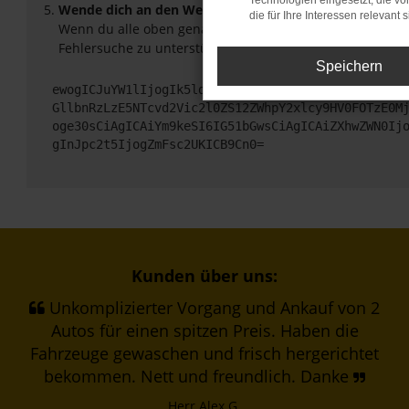
Technologien eingesetzt, die v
Wende dich an den Webseitenbetreiber.
die für Ihre Interessen relevant s
Wenn du alle oben genannten Schritte versucht hast, ko
Fehlersuche zu unterstützen:
Speichern
ewogICJuYW1lIjogIk5ldHdvcmtFcnJvciIsCiAgImNvbmZp
GllbnRzLzE5NTcvd2Vic2l0ZS12ZWhpY2xlcy9HV0FOTzE0M
oge30sCiAgICAiYm9keSI6IG51bGwsCiAgICAiZXhwZWN0Ij
gInJpc2t5IjogZmFsc2UKICB9Cn0=
Kunden über uns:
Unkomplizierter Vorgang und Ankauf von 2
Autos für einen spitzen Preis. Haben die
Fahrzeuge gewaschen und frisch hergerichtet
bekommen. Nett und freundlich. Danke
Herr Alex G.