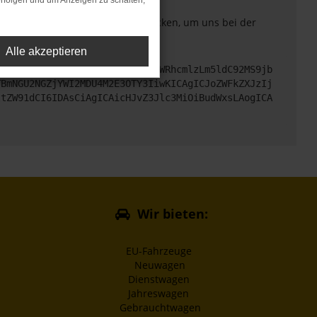
rfolgen und um Anzeigen zu schalten,
. Du kannst uns diesen Text schicken, um uns bei der
Alle akzeptieren
cHM6Ly9hcGkueC5ha3MtcHJvZC5hdWRhcmlzLm5ldC92MS9jb
TBmNGU2NGZjYWI2MDU4M2E3OTY3IiwKICAgICJoZWFkZXJzIj
ltZW91dCI6IDAsCiAgICAicHJvZ3Jlc3MiOiBudWxsLAogICA
Wir bieten:
EU-Fahrzeuge
Neuwagen
Dienstwagen
Jahreswagen
Gebrauchtwagen