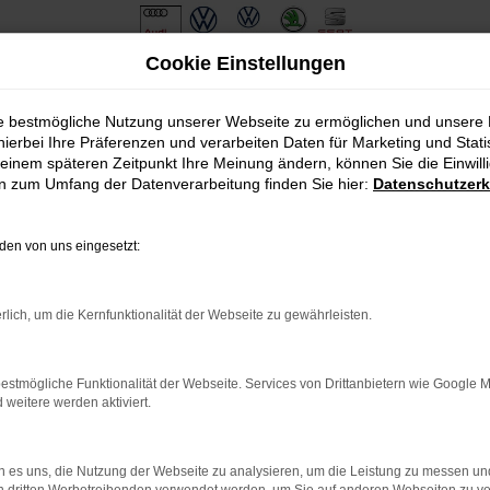
Cookie Einstellungen
ie bestmögliche Nutzung unserer Webseite zu ermöglichen und unsere
hierbei Ihre Präferenzen und verarbeiten Daten für Marketing und Stati
einem späteren Zeitpunkt Ihre Meinung ändern, können Sie die Einwillig
en zum Umfang der Datenverarbeitung finden Sie hier:
Datenschutzerk
en von uns eingesetzt:
.
ine?
rlich, um die Kernfunktionalität der Webseite zu gewährleisten.
en bestimmter Seiten verhindern. Funktioniert die Seite in eine
estmögliche Funktionalität der Webseite. Services von Drittanbietern wie Google 
eitere werden aktiviert.
u beheben.
em auf dem neuesten Stand sind.
o, sondern kann auch dazu führen, dass bestimmte Funktionen nicht
 es uns, die Nutzung der Webseite zu analysieren, um die Leistung zu messen u