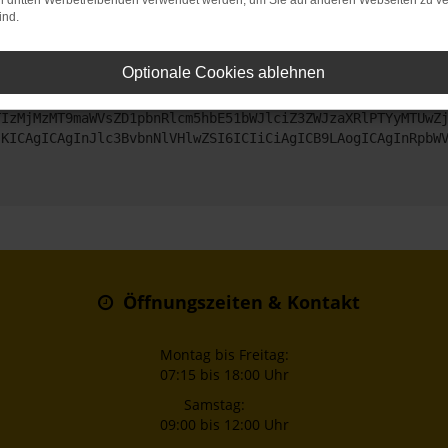
on dritten Werbetreibenden verwendet werden, um Sie auf anderen Webseiten zu ve
ind.
ntaktiere uns bitte. Wir werden versuchen, das Problem zu beheben
Optionale Cookies ablehnen
ZyI6IHsKICAgICJtZXRob2QiOiAiR0VUIiwKICAgICJ1cmwiOiAiaHR0
TIzMjMzMT9maWVsZD1pbnRlcm5hbE51bWJlciZ3ZWJzaXRlPTYyMTUwZ
sKICAgICAgInJlc3BvbnNlVHlwZSI6ICIiCiAgICB9LAogICAgInRpbW
Öffnungszeiten & Kontakt
Montag bis Freitag:
07:15 bis 18:00 Uhr
Samstag:
09:00 bis 12:00 Uhr