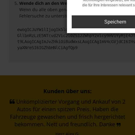
Technologien eingesetzt, die v
Wende dich an den Webseitenbetreiber.
die für Ihre Interessen relevant s
Wenn du alle oben genannten Schritte versucht hast, ko
Fehlersuche zu unterstützen:
Speichern
ewogICJuYW1lIjogIk5ldHdvcmtFcnJvciIsCiAgImNvbmZp
GllbnRzLzE5NTcvd2Vic2l0ZS12ZWhpY2xlcy9HV1YyMjE4J
t9LAogICAgImJvZHkiOiBudWxsLAogICAgImV4cGVjdCI6IH
yaXNreSI6IGZhbHNlCiAgfQp9
Kunden über uns:
Unkomplizierter Vorgang und Ankauf von 2
Autos für einen spitzen Preis. Haben die
Fahrzeuge gewaschen und frisch hergerichtet
bekommen. Nett und freundlich. Danke
Herr Alex G.