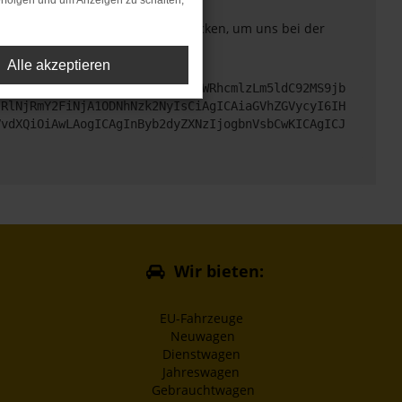
rfolgen und um Anzeigen zu schalten,
. Du kannst uns diesen Text schicken, um uns bei der
Alle akzeptieren
cHM6Ly9hcGkueC5ha3MtcHJvZC5hdWRhcmlzLm5ldC92MS9jb
jRlNjRmY2FiNjA1ODNhNzk2NyIsCiAgICAiaGVhZGVycyI6IH
VvdXQiOiAwLAogICAgInByb2dyZXNzIjogbnVsbCwKICAgICJ
Wir bieten:
EU-Fahrzeuge
Neuwagen
Dienstwagen
Jahreswagen
Gebrauchtwagen