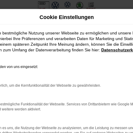
Cookie Einstellungen
ie bestmögliche Nutzung unserer Webseite zu ermöglichen und unsere
hierbei Ihre Präferenzen und verarbeiten Daten für Marketing und Stati
einem späteren Zeitpunkt Ihre Meinung ändern, können Sie die Einwillig
en zum Umfang der Datenverarbeitung finden Sie hier:
Datenschutzerk
en von uns eingesetzt:
.
ine?
rlich, um die Kernfunktionalität der Webseite zu gewährleisten.
en bestimmter Seiten verhindern. Funktioniert die Seite in eine
estmögliche Funktionalität der Webseite. Services von Drittanbietern wie Google 
eitere werden aktiviert.
u beheben.
em auf dem neuesten Stand sind.
o, sondern kann auch dazu führen, dass bestimmte Funktionen nicht
 es uns, die Nutzung der Webseite zu analysieren, um die Leistung zu messen u